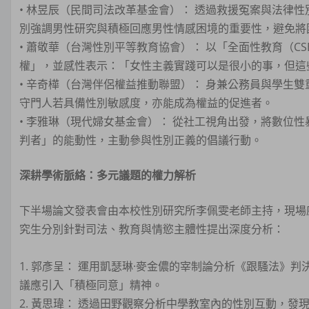
• 林昱辰（民間司法改革基金會）： 透過救援冤案與法律
別強調男性研究與積極回應男性情感困境的重要性，避免將
• 蕭敬華（台灣性別平等教育協會）： 以「全面性教育（C
權」，並感性表示：「女性主義實踐可以是很小的事，但這
• 辛奇樺（台灣伴侶權益推動聯盟）： 身兼公務員與學生
守門人若具備性別敏感度，亦能成為權益的促進者。
• 李雅琳（現代婦女基金會）： 從社工視角出發，將數位
判者」的能動性，主動參與性別正義的倡議行動。
深耕學術脈絡：多元議題的權力解析
下半場論文發表會由本校性別研究所李佩雯老師主持，現場
究生分別針對司法、教育與情慾主體性提出深度分析：
1. 郭彥呈： 運用凱瑟琳·麥金儂的宰制論分析《跟騷法
議應引入「積極同意」精神。
2. 黃思瑋： 透過田野觀察分析中學教室內的性別互動，