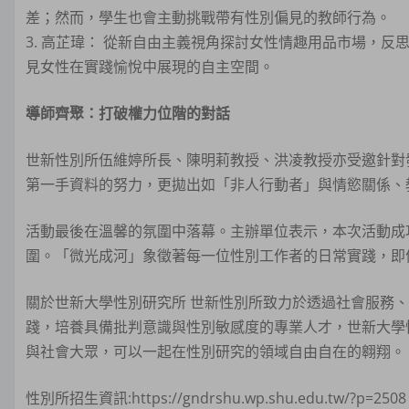
差；然而，學生也會主動挑戰帶有性別偏見的教師行為。
3. 高芷瑋： 從新自由主義視角探討女性情趣用品市場，
見女性在實踐愉悅中展現的自主空間。
導師齊聚：打破權力位階的對話
世新性別所伍維婷所長、陳明莉教授、洪凌教授亦受邀針對
第一手資料的努力，更拋出如「非人行動者」與情慾關係、
活動最後在溫馨的氛圍中落幕。主辦單位表示，本次活動成
圍。「微光成河」象徵著每一位性別工作者的日常實踐，即
關於世新大學性別研究所 世新性別所致力於透過社會服務
踐，培養具備批判意識與性別敏感度的專業人才，世新大學
與社會大眾，可以一起在性別研究的領域自由自在的翱翔。
性別所招生資訊:https://gndrshu.wp.shu.edu.tw/?p=2508