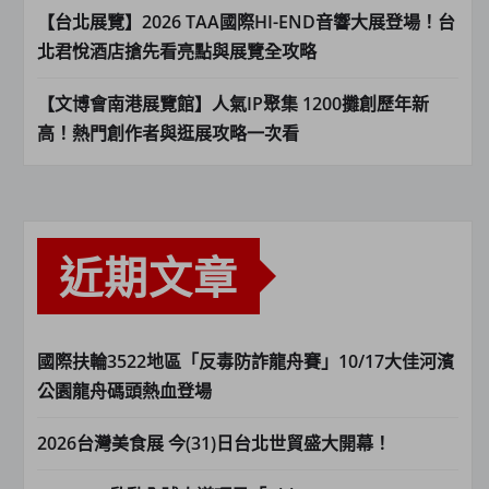
【台北展覽】2026 TAA國際HI-END音響大展登場！台
北君悅酒店搶先看亮點與展覽全攻略
【文博會南港展覽館】人氣IP聚集 1200攤創歷年新
高！熱門創作者與逛展攻略一次看
近期文章
國際扶輪3522地區「反毒防詐龍舟賽」10/17大佳河濱
公園龍舟碼頭熱血登場
2026台灣美食展 今(31)日台北世貿盛大開幕！