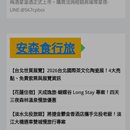
梅酒星漩酒正式上市。購買洽詢經銷商璀璨星夜-
LINE:@567cpboi
安森食行旅
【台北世貿展覽】2026台北國際茶文化陶瓷展！4大亮
點、免費索票與展覽資訊
【花蓮住宿】天成逸旅-蝴蝶谷 Long Stay 專案！四天
三夜森林溫泉慢旅優惠
【淡水北投旅遊】將捷金鬱金香酒店攜手北投老爺！淡
江大橋通車雙城慢旅行專案