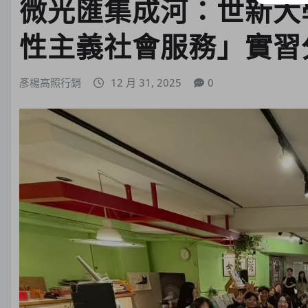
微光匯集成河：世新大
性主義社會服務」實習
彥楊高照行銷
12 月 31, 2025
0