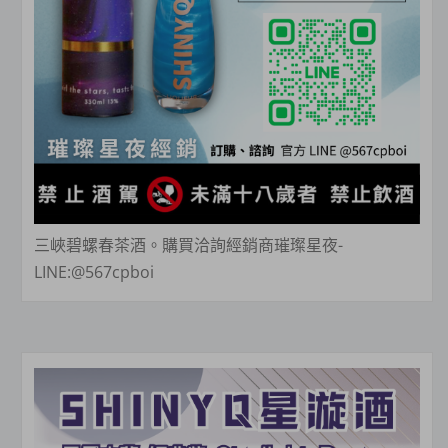
三峽碧螺春茶酒。購買洽詢經銷商璀璨星夜-
LINE:@567cpboi