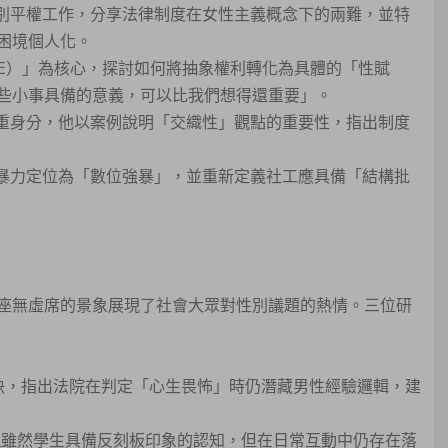
性別平權工作，分享法律制度在女性主義概念下的兩難，並特
困境個人化。
SE）」為核心，探討如何將抽象權利轉化為具體的「性賦
些小事具備的意義，可以比我們想得還重要」。
雙重身分，他以案例說明「交織性」觀點的重要性，指出制度
性暴力定位為「數位強暴」，並重新定義社工應具備「結構批
座無虛席的景象展現了社會大眾對性別議題的熱情。三位研
》判決，指出法院在判定「心生畏怖」時仍潛藏男性經驗邏輯，建
發現雖然學生具備反刻板印象的認知，但在日常互動中仍存在落