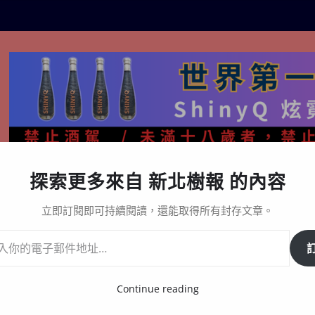
探索更多來自 新北樹報 的內容
生活百態
關於樹報
星漩酒哪裡買｜官方購買通路與L
立即訂閱即可持續閱讀，還能取得所有封存文章。
社會服務」實習分享暨論文發表會
Continue reading