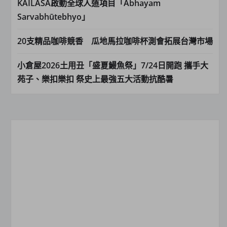
KAILASA啟動全球人道項目「Abhayam
Sarvabhūtebhyo」
20支精品咖啡競香 瓜地馬拉咖啡杯測會拓展台灣市場
小倉屋2026土用丑「盛夏鰻魚祭」7/24日開跑 攜手大
苑子、樂扣樂扣 祭史上最強五大活動抗酷暑