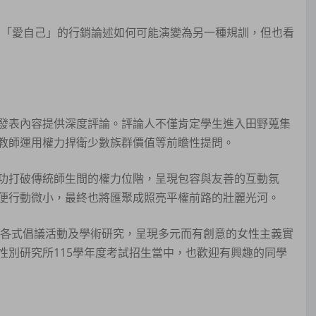
反思「愛自己」的行銷論述如何可能演變為另一種規訓，但也看
發表內容提供深度評論。評論人不僅肯定學生進入田野蒐集
教師運用權力捍衛少數族群價值等前瞻性提問。
功打破傳統師生間的權力位階，呈現包容與友善的互動氛
便行動微小，最終也將匯聚成照亮平權前路的壯麗光河。
、各式倡議活動及學術研究，呈現多元而有創意的女性主義實
性別研究所115學年度考試招生當中，也歡迎有興趣的同學