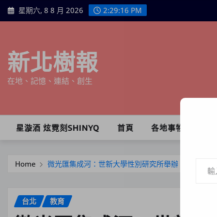
Skip
星期六, 8 8 月 2026
2:29:17 PM
to
content
新北樹報
在地、記憶、連結、創生
星漩酒 炫霓刻SHINYQ
首頁
各地事物
輸入你的電子郵件地址…
Home
微光匯集成河：世新大學性別研究所舉辦「女性主義
台北
教育