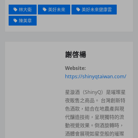
林大衛
美好未來
美好未來健康雲
陳美章
謝啓楊
Website:
https://shinyqtaiwan.com/
星漩酒（ShinyQ）是璀璨星
夜販售之商品。 台灣創新特
色酒款，結合在地農產與現
代釀造技術，呈現獨特的流
動視覺效果。倒酒旋轉時，
酒體會展現如星空般的璀璨