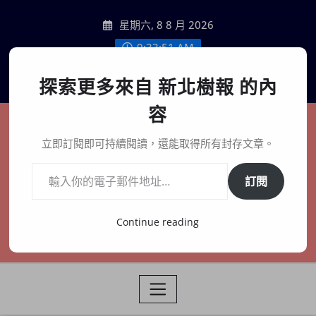
Skip
星期六, 8 8 月 2026
to
content
9:33:53 AM
聯絡我們
探索更多來自 新北樹報 的內
容
新北樹報
立即訂閱即可持續閱讀，還能取得所有封存文章。
輸入你的電子郵件地址…
在地、記憶、連結、創生
訂閱
Continue reading