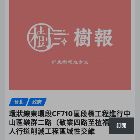
台北
政府
環狀線東環段CF710區段標工程進行中
山區樂群二路（敬業四路至植福路間）
訂閱
人行道削減工程區域性交維