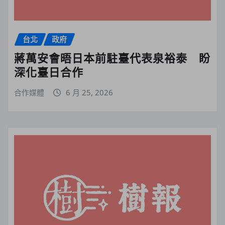
台北
政府
蔣萬安會晤日本前駐臺代表泉裕泰 盼
深化臺日合作
合作媒體
6 月 25, 2026