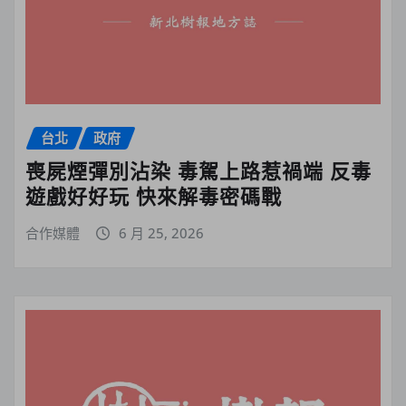
台北
政府
喪屍煙彈別沾染 毒駕上路惹禍端 反毒
遊戲好好玩 快來解毒密碼戰
合作媒體
6 月 25, 2026