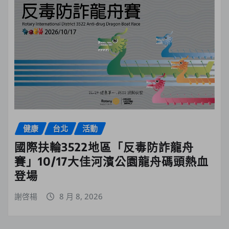
健康
台北
活動
國際扶輪3522地區「反毒防詐龍舟
賽」10/17大佳河濱公園龍舟碼頭熱血
登場
謝啓楊
8 月 8, 2026