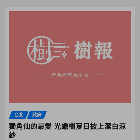
台北
政府
獨角仙的最愛 光蠟樹夏日披上潔白涼
紗