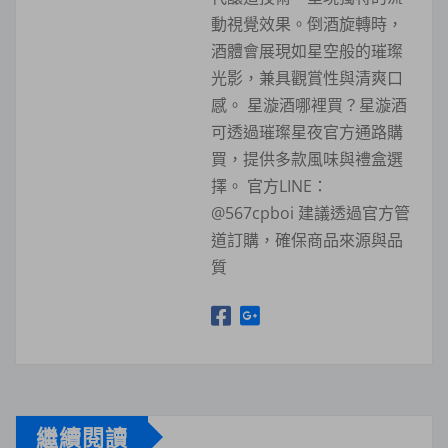
動視覺效果。倒酒旋轉時，
酒體會展現如星空般的璀璨
光影，兼具觀賞性與清爽口
感。 星漩酒哪裡買？星漩酒
可透過璀璨星夜官方通路購
買，提供多款風味與禮盒選
擇。 官方LINE：
@567cpboi 建議透過官方管
道訂購，確保商品來源與品
質
繼續閱讀