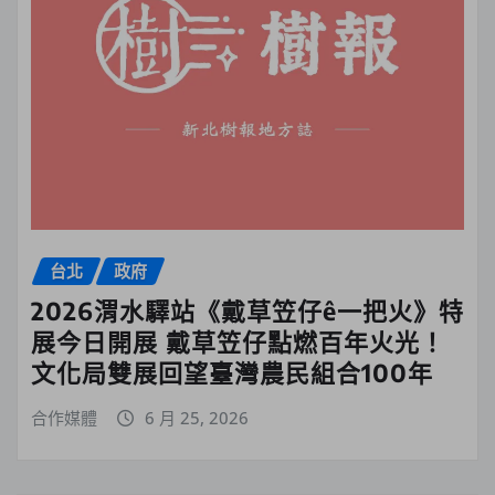
台北
政府
2026渭水驛站《戴草笠仔ê一把火》特
展今日開展 戴草笠仔點燃百年火光！
文化局雙展回望臺灣農民組合100年
合作媒體
6 月 25, 2026