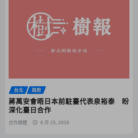
台北
政府
蔣萬安會晤日本前駐臺代表泉裕泰 盼
深化臺日合作
合作媒體
6 月 25, 2026