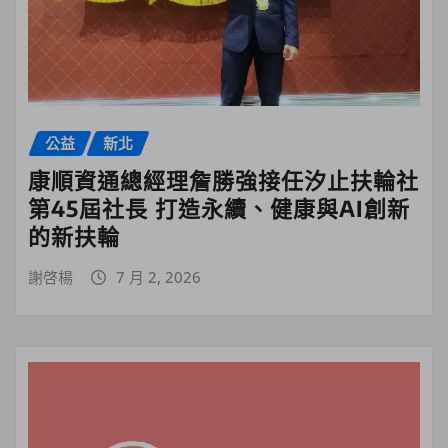
公益
新北
康順資通總經理詹勝強接任汐止扶輪社
第45屆社長 打造永續、健康與AI創新
的新扶輪
謝啓楊
7 月 2, 2026