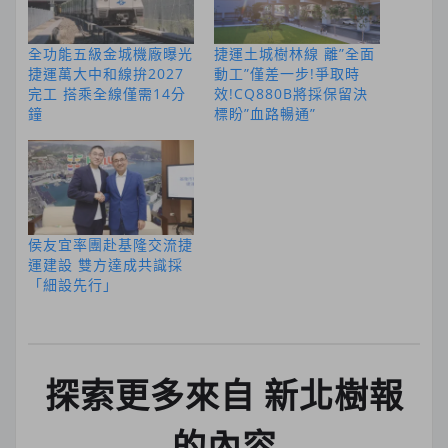
全功能五級金城機廠曝光
捷運土城樹林線 離”全面
捷運萬大中和線拚2027
動工”僅差一步!爭取時
完工 搭乘全線僅需14分
效!CQ880B將採保留決
鐘
標盼”血路暢通”
侯友宜率團赴基隆交流捷
運建設 雙方達成共識採
「細設先行」
探索更多來自 新北樹報
的內容