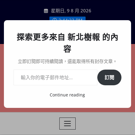
Skip
星期日, 9 8 月 2026
to
content
3:44:25 PM
聯絡我們
探索更多來自 新北樹報 的內
容
新北樹報
立即訂閱即可持續閱讀，還能取得所有封存文章。
輸入你的電子郵件地址…
在地、記憶、連結、創生
訂閱
Continue reading