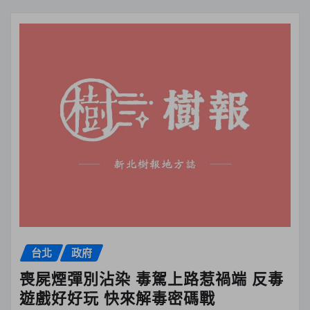
台北
政府
喪屍煙彈別沾染 毒駕上路惹禍端 反毒
遊戲好好玩 快來解毒密碼戰