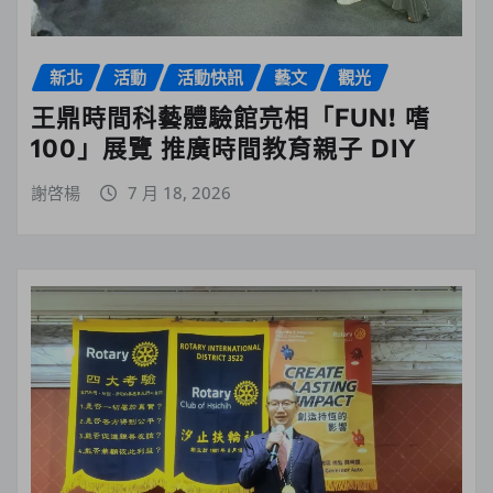
新北
活動
活動快訊
藝文
觀光
王鼎時間科藝體驗館亮相「FUN! 嗜
100」展覽 推廣時間教育親子 DIY
謝啓楊
7 月 18, 2026