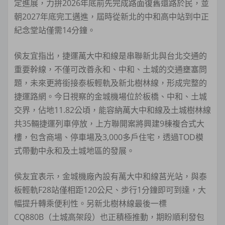
定進展，力拚2026年底前先完成路面復舊還路於民，並
朝2027年底完工邁進，屆時從新北的中和高中站到中正
紀念堂站僅需14分鐘。
侯友宜指出，捷運萬大中和線是串聯新北與台北交通的
重要幹線，不僅可改善永和、中和、土城的交通壅塞問
題，未來更將銜接泰板輕軌及新北樹林線，形成完整的
捷運路網。今日視察的金城機場位於板橋、中和、土城
交界，佔地11.82公頃，能容納萬大中和線及土城樹林線
共35輛捷運列車停放，上方聯開案將興建9棟複合式大
樓，包含商場、停車場及3,000多戶住宅，透過TOD模
式帶動中永和及土城地區的發展。
侯友宜表示，金城機廠內設有萬大中和線莒光站，與泰
板輕軌F28站僅相距120公尺、步行1分鐘即可到達，大
幅提升轉乘便利性。另新北樹林線最後一標
CQ880B（土城高架段）也正積極推動，期盼順利發包