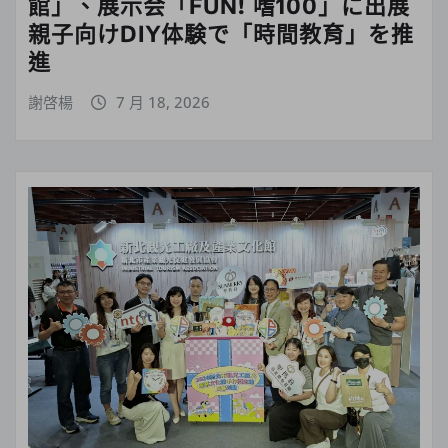
館」、展示会「FUN! 嗜100」に出展
親子向けDIY体験で「時間教育」を推
進
謝啓楊
7 月 18, 2026