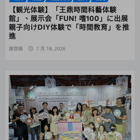
【観光体験】「王鼎時間科藝体験
館」、展示会「FUN! 嗜100」に出展
親子向けDIY体験で「時間教育」を推
進
謝啓楊
7 月 18, 2026