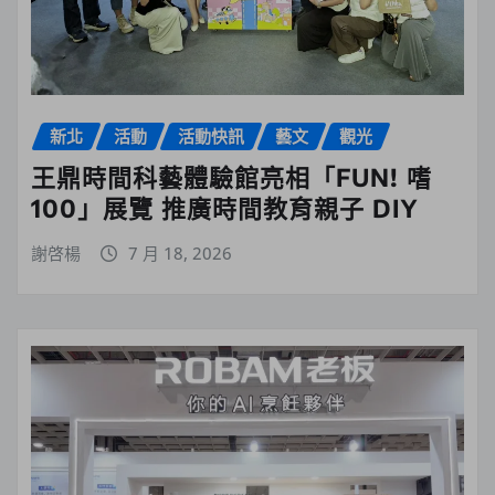
新北
活動
活動快訊
藝文
觀光
王鼎時間科藝體驗館亮相「FUN! 嗜
100」展覽 推廣時間教育親子 DIY
謝啓楊
7 月 18, 2026