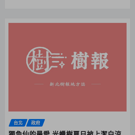
台北
政府
獨角仙的最愛 光蠟樹夏日披上潔白涼