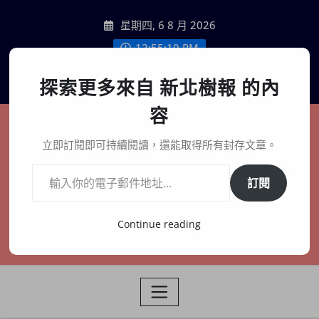
Skip
星期四, 6 8 月 2026
to
content
12:55:12 PM
聯絡我們
探索更多來自 新北樹報 的內
容
新北樹報
立即訂閱即可持續閱讀，還能取得所有封存文章。
輸入你的電子郵件地址…
在地、記憶、連結、創生
訂閱
Continue reading