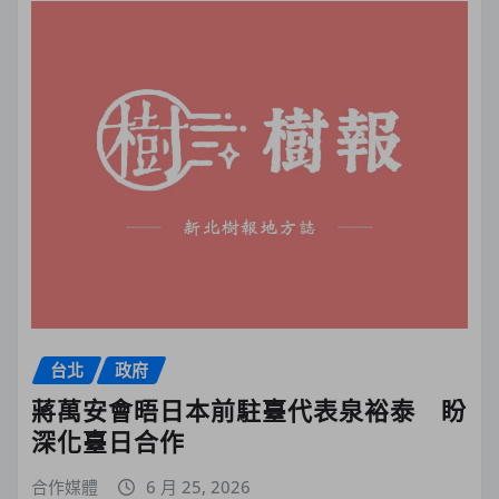
台北
政府
蔣萬安會晤日本前駐臺代表泉裕泰 盼
深化臺日合作
合作媒體
6 月 25, 2026