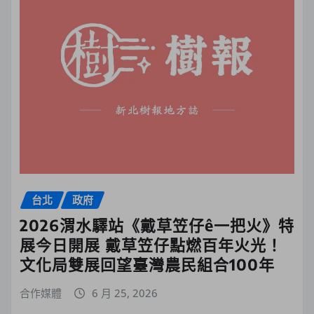
台北
政府
2026渭水驛站《戴草笠仔ê一把火》特
展今日開展 戴草笠仔點燃百年火光！
文化局雙展回望臺灣農民組合100年
合作媒體
6 月 25, 2026