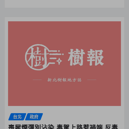
台北
政府
喪屍煙彈別沾染 毒駕上路惹禍端 反毒