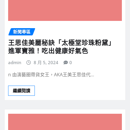
新聞專區
王思佳美麗秘訣「太極堂珍珠粉黛」
進軍寶雅！吃出健康好氣色
admin
8 月 5, 2024
0
n 由演藝圈帶貨女王，AKA王美王思佳代…
繼續閱讀