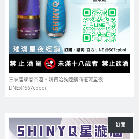
三峽碧螺春茶酒。購買洽詢經銷商璀璨星夜-
LINE:@567cpboi
訂閱