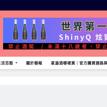
生活百態
關於樹報
星漩酒哪裡買｜官方購買通路與L