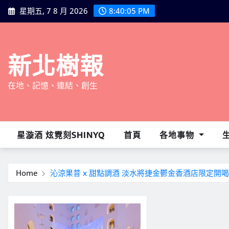
Skip
星期五, 7 8 月 2026
8:40:06 PM
to
content
新北樹報
在地、記憶、連結、創生
星漩酒 炫霓刻SHINYQ
首頁
各地事物
Home
沁涼果昔 x 甜點調酒 淡水將捷金鬱金香酒店限定開喝