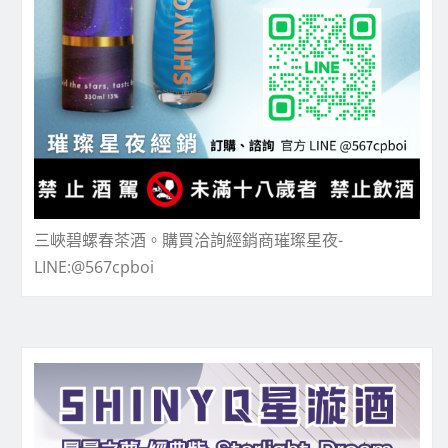
三峽碧螺春茶酒。購買洽詢經銷商璀璨星夜-
LINE:@567cpboi