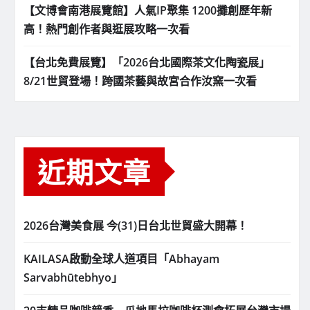
【文博會南港展覽館】人氣IP聚集 1200攤創歷年新
高！熱門創作者與逛展攻略一次看
【台北免費展覽】「2026台北國際茶文化陶瓷展」
8/21世貿登場！跨國茶藝與故宮合作汝窯一次看
近期文章
2026台灣美食展 今(31)日台北世貿盛大開幕！
KAILASA啟動全球人道項目「Abhayam
Sarvabhūtebhyo」