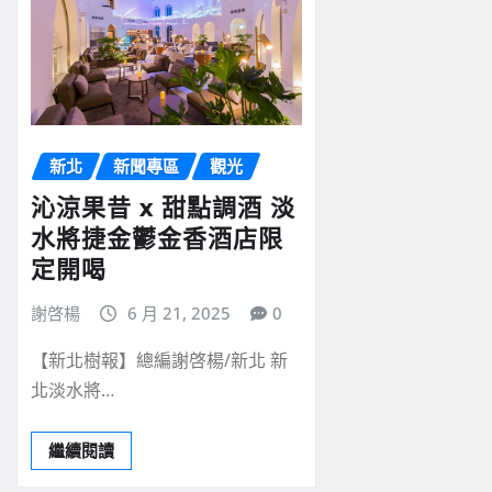
新北
新聞專區
觀光
沁涼果昔 x 甜點調酒 淡
水將捷金鬱金香酒店限
定開喝
謝啓楊
6 月 21, 2025
0
【新北樹報】總編謝啓楊/新北 新
北淡水將…
繼續閱讀