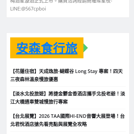
梅酒星漩酒正式上市。購買洽詢經銷商璀璨星夜-
LINE:@567cpboi
安森食行旅
【花蓮住宿】天成逸旅-蝴蝶谷 Long Stay 專案！四天
三夜森林溫泉慢旅優惠
【淡水北投旅遊】將捷金鬱金香酒店攜手北投老爺！淡
江大橋通車雙城慢旅行專案
【台北展覽】2026 TAA國際HI-END音響大展登場！台
北君悅酒店搶先看亮點與展覽全攻略