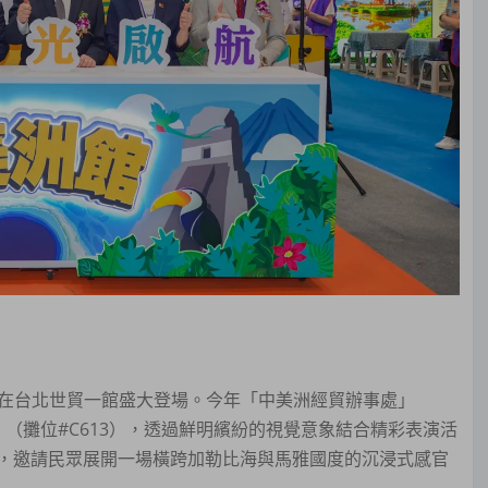
四天在台北世貿一館盛大登場。今年「中美洲經貿辦事處」
（攤位#C613），透過鮮明繽紛的視覺意象結合精彩表演活
，邀請民眾展開一場橫跨加勒比海與馬雅國度的沉浸式感官