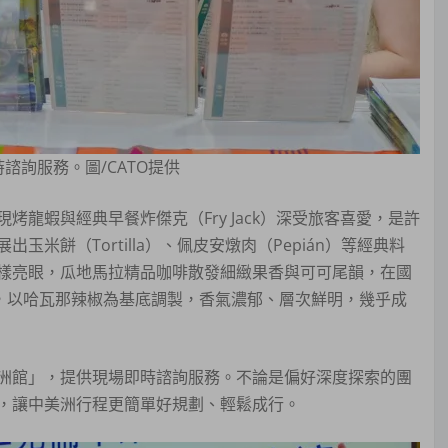
詢服務。圖/CATO提供
龍蝦與經典早餐炸傑克（Fry Jack）深受旅客喜愛，是許
餅（Tortilla）、佩皮安燉肉（Pepián）等經典料
樣亮眼，瓜地馬拉精品咖啡散發細緻果香與可可尾韻，在國
rp’s，以哈瓦那辣椒為基底調製，香氣濃郁、層次鮮明，幾乎成
洲館」，提供現場即時諮詢服務。不論是偏好深度探索的團
，讓中美洲行程更簡單好規劃、輕鬆成行。