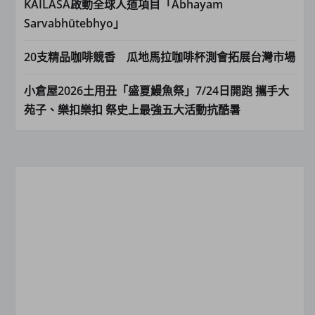
KAILASA啟動全球人道項目「Abhayam
Sarvabhūtebhyo」
20支精品咖啡競香 瓜地馬拉咖啡杯測會拓展台灣市場
小倉屋2026土用丑「盛夏鰻魚祭」7/24日開跑 攜手大
苑子、樂扣樂扣 祭史上最強五大活動抗酷暑