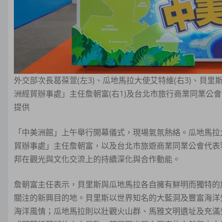
外交部次長葛葆萱(左3)、瓜地馬拉大使艾特維(右3)、貝里
洲經貿辦事處」主任詹朝富(右1)及台北市旅行商業同業公會
提供
「中美洲館」上午舉行開幕儀式，現場氣氛熱絡。瓜地馬拉
貿辦事處」主任詹朝富，以及台北市旅遊商業同業公會代表
邦在觀光與文化交流上的持續深化與合作動能。
詹朝富主任表示，貝里斯與瓜地馬拉各自擁有鮮明而獨特的
關注的新興目的地。貝里斯以世界知名的大藍洞及豐富海洋
海洋風情；瓜地馬拉則以壯觀火山群、馬雅文明遺址及充滿