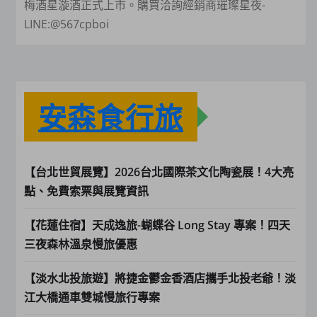
梅酒星漩酒正式上市。購買洽詢經銷商璀璨星夜-
LINE:@567cpboi
安森食行旅
【台北世貿展覽】2026台北國際茶文化陶瓷展！4大亮
點、免費索票與展覽資訊
【花蓮住宿】天成逸旅-蝴蝶谷 Long Stay 專案！四天
三夜森林溫泉慢旅優惠
【淡水北投旅遊】將捷金鬱金香酒店攜手北投老爺！淡
江大橋通車雙城慢旅行專案