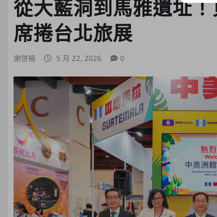
從大藍洞到馬雅遺址！
席捲台北旅展
謝啓楊
5 月 22, 2026
0