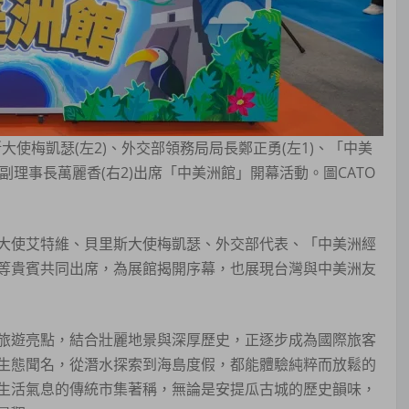
斯大使梅凱瑟(左2)、外交部領務局局長鄭正勇(左1)、「中美
副理事長萬麗香(右2)出席「中美洲館」開幕活動。圖CATO
大使艾特維、貝里斯大使梅凱瑟、外交部代表、「中美洲經
等貴賓共同出席，為展館揭開序幕，也展現台灣與中美洲友
旅遊亮點，結合壯麗地景與深厚歷史，正逐步成為國際旅客
生態聞名，從潛水探索到海島度假，都能體驗純粹而放鬆的
生活氣息的傳統市集著稱，無論是安提瓜古城的歷史韻味，