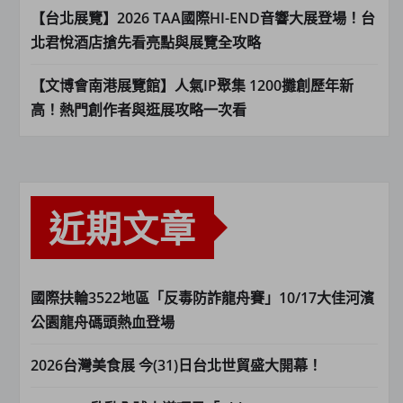
【台北展覽】2026 TAA國際HI-END音響大展登場！台
北君悅酒店搶先看亮點與展覽全攻略
【文博會南港展覽館】人氣IP聚集 1200攤創歷年新
高！熱門創作者與逛展攻略一次看
近期文章
國際扶輪3522地區「反毒防詐龍舟賽」10/17大佳河濱
公園龍舟碼頭熱血登場
2026台灣美食展 今(31)日台北世貿盛大開幕！