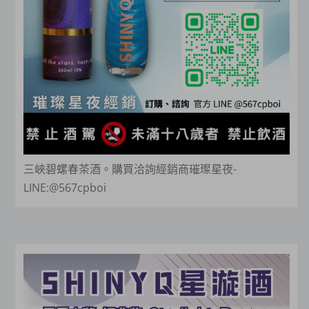
三峽碧螺春茶酒。購買洽詢經銷商璀璨星夜-
LINE:@567cpboi