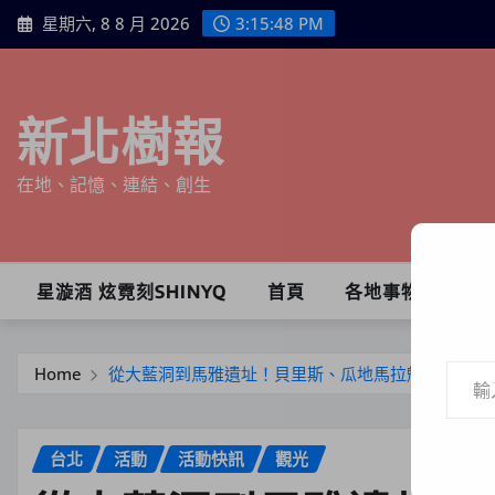
Skip
星期六, 8 8 月 2026
3:15:50 PM
to
content
新北樹報
在地、記憶、連結、創生
星漩酒 炫霓刻SHINYQ
首頁
各地事物
輸入你的電子郵件地址…
Home
從大藍洞到馬雅遺址！貝里斯、瓜地馬拉魅力席捲台
台北
活動
活動快訊
觀光