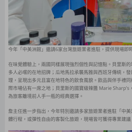
今年「中美洲館」邀請6家台灣旅遊業者進駐，提供現場即時諮
在味覺體驗上，兩國同樣展現強烈個性與記憶點。貝里斯的現烤
多人必嚐的在地招牌；瓜地馬拉承襲馬雅與西班牙傳統，發展出玉米
理，呈現出多元且富在地特色的飲食風貌。飲品與伴手禮同
際市場佔有一席之地；貝里斯的國寶級辣醬 Marie Sha
為旅客離境前人手一瓶的經典選擇。
詹主任進一步指出，今年特別邀請多家旅遊業者進駐「中美
體行程，或彈性自由的客製化旅遊，現場皆可獲得專業建議