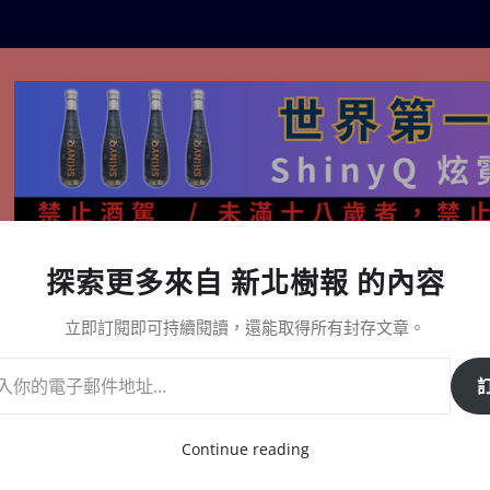
探索更多來自 新北樹報 的內容
生活百態
關於樹報
星漩酒哪裡買｜官方購買通路與L
立即訂閱即可持續閱讀，還能取得所有封存文章。
制服小熊吊飾盲盒首度亮相
Continue reading