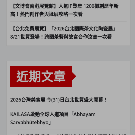
【文博會南港展覽館】人氣IP聚集 1200攤創歷年新
高！熱門創作者與逛展攻略一次看
【台北免費展覽】「2026台北國際茶文化陶瓷展」
8/21世貿登場！跨國茶藝與故宮合作汝窯一次看
近期文章
2026台灣美食展 今(31)日台北世貿盛大開幕！
KAILASA啟動全球人道項目「Abhayam
Sarvabhūtebhyo」