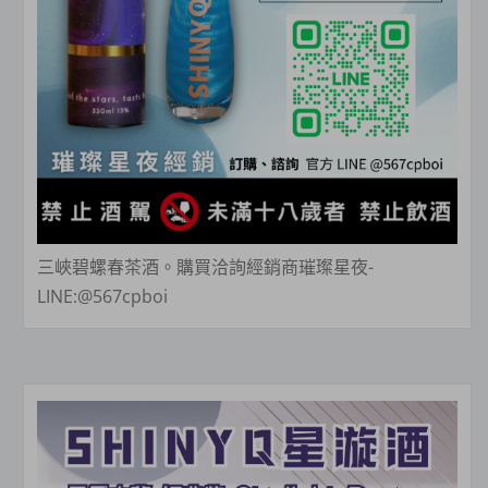
三峽碧螺春茶酒。購買洽詢經銷商璀璨星夜-
LINE:@567cpboi