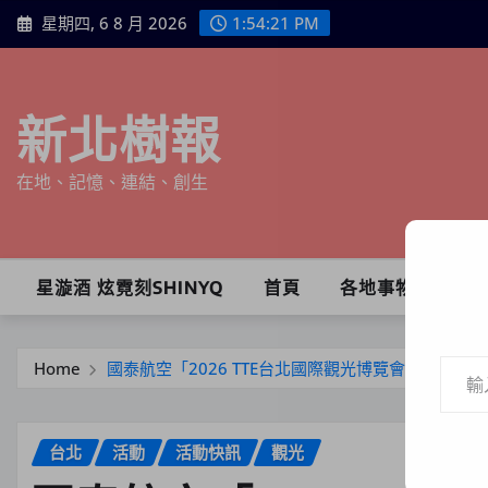
Skip
星期四, 6 8 月 2026
1:54:23 PM
to
content
新北樹報
在地、記憶、連結、創生
星漩酒 炫霓刻SHINYQ
首頁
各地事物
輸入你的電子郵件地址…
Home
國泰航空「2026 TTE台北國際觀光博覽會」登場 
台北
活動
活動快訊
觀光