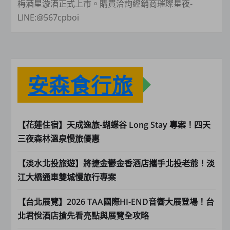
梅酒星漩酒正式上市。購買洽詢經銷商璀璨星夜-
LINE:@567cpboi
安森食行旅
【花蓮住宿】天成逸旅-蝴蝶谷 Long Stay 專案！四天
三夜森林溫泉慢旅優惠
【淡水北投旅遊】將捷金鬱金香酒店攜手北投老爺！淡
江大橋通車雙城慢旅行專案
【台北展覽】2026 TAA國際HI-END音響大展登場！台
北君悅酒店搶先看亮點與展覽全攻略