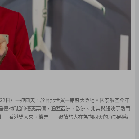
今（22日）一連四天，於台北世貿一館盛大登場。國泰航空今年
點最優8折起的優惠票價，涵蓋亞洲、歐洲、北美與紐澳等熱門
北－香港雙人來回機票」！邀請旅人在為期四天的展期親臨