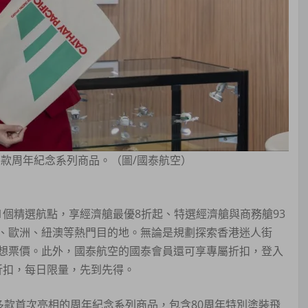
售多款周年紀念系列商品。（圖/國泰航空）
71個精選航點，享經濟艙最優8折起、特選經濟艙與商務艙93
、歐洲、紐澳等熱門目的地。無論是規劃探索香港迷人街
想票價。此外，國泰航空的國泰會員還可享專屬折扣，登入
0 折扣，每日限量，先到先得。
售多款首次亮相的周年紀念系列商品，包含80周年特別塗裝飛