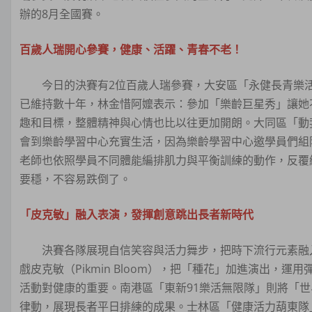
辦的8月全國賽。
百歲人瑞開心參賽，健康、活躍、青春不老！
今日的決賽有2位百歲人瑞參賽，大安區「永健長青樂活隊
已維持數十年，林金惜阿嬤表示：參加「樂齡巨星秀」讓她
趣和目標，整體精神與心情也比以往更加開朗。大同區「動
會到樂齡學習中心充實生活，因為樂齡學習中心邀學員們組
老師也依照學員不同體能編排肌力與平衡訓練的動作，反覆
要穩，不容易跌倒了。
「皮克敏」融入表演，發揮創意跳出長者新時代
決賽各隊展現自信笑容與活力舞步，把時下流行元素融入
戲皮克敏（Pikmin Bloom），把「種花」加進演出，
活動對健康的重要。南港區「東新91樂活無限隊」則將「
律動，展現長者平日排練的成果。士林區「健康活力葫東隊