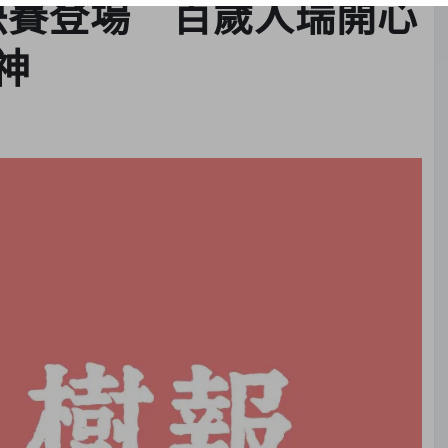
決賽登場 百歲人瑞開心
神