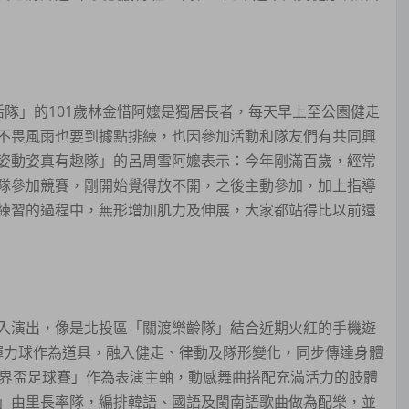
」的101歲林金惜阿嬤是獨居長者，每天早上至公園健走
不畏風雨也要到據點排練，也因參加活動和隊友們有共同興
姿動姿真有趣隊」的呂周雪阿嬤表示：今年剛滿百歲，經常
隊參加競賽，剛開始覺得放不開，之後主動參加，加上指導
練習的過程中，無形增加肌力及伸展，大家都站得比以前還
演出，像是北投區「關渡樂齡隊」結合近期火紅的手機遊
運用彈力球作為道具，融入健走、律動及隊形變化，同步傳達身體
世界盃足球賽」作為表演主軸，動感舞曲搭配充滿活力的肢體
」由里長率隊，編排韓語、國語及閩南語歌曲做為配樂，並