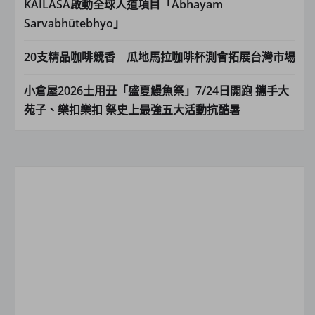
KAILASA啟動全球人道項目「Abhayam
Sarvabhūtebhyo」
20支精品咖啡競香 瓜地馬拉咖啡杯測會拓展台灣市場
小倉屋2026土用丑「盛夏鰻魚祭」7/24日開跑 攜手大
苑子、樂扣樂扣 祭史上最強五大活動抗酷暑