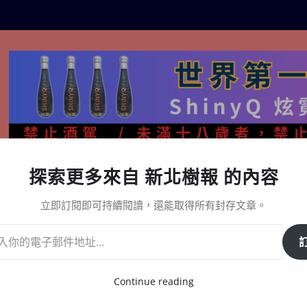
探索更多來自 新北樹報 的內容
生活百態
關於樹報
星漩酒哪裡買｜官方購買通路與L
立即訂閱即可持續閱讀，還能取得所有封存文章。
 展現活躍老化精神
Continue reading