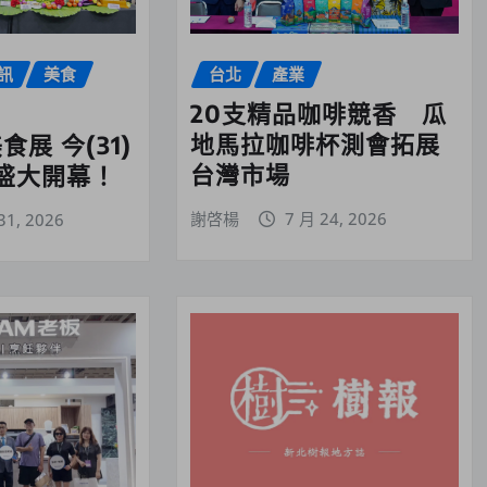
訊
美食
台北
產業
20支精品咖啡競香 瓜
地馬拉咖啡杯測會拓展
食展 今(31)
台灣市場
盛大開幕！
謝啓楊
7 月 24, 2026
31, 2026