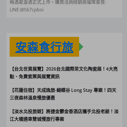
梅酒星漩酒正式上市。購買洽詢經銷商璀璨星夜-
LINE:@567cpboi
安森食行旅
【台北世貿展覽】2026台北國際茶文化陶瓷展！4大亮
點、免費索票與展覽資訊
【花蓮住宿】天成逸旅-蝴蝶谷 Long Stay 專案！四天
三夜森林溫泉慢旅優惠
【淡水北投旅遊】將捷金鬱金香酒店攜手北投老爺！淡
江大橋通車雙城慢旅行專案