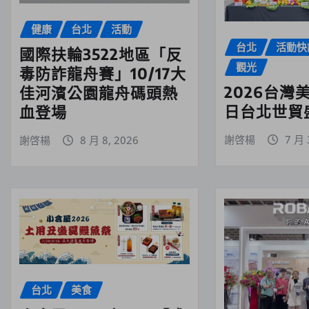
健康
台北
活動
台北
活動快
國際扶輪3522地區「反
觀光
毒防詐龍舟賽」10/17大
2026台灣美
佳河濱公園龍舟碼頭熱
日台北世貿
血登場
謝啓楊
7 月 
謝啓楊
8 月 8, 2026
台北
美食