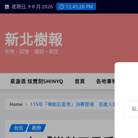
Skip
星期日, 9 8 月 2026
12:45:22 PM
to
content
新北樹報
在地、記憶、連結、創生
星漩酒 炫霓刻SHINYQ
首頁
各地事物
輸入你的電子郵件地址…
Home
115年「樂齡巨星秀」決賽登場 百歲人瑞開心參賽
台北
政府