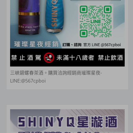
三峽碧螺春茶酒。購買洽詢經銷商璀璨星夜-
LINE:@567cpboi