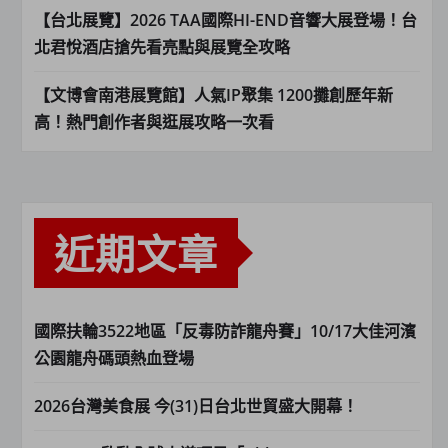
【台北展覽】2026 TAA國際HI-END音響大展登場！台
北君悅酒店搶先看亮點與展覽全攻略
【文博會南港展覽館】人氣IP聚集 1200攤創歷年新
高！熱門創作者與逛展攻略一次看
近期文章
國際扶輪3522地區「反毒防詐龍舟賽」10/17大佳河濱
公園龍舟碼頭熱血登場
2026台灣美食展 今(31)日台北世貿盛大開幕！