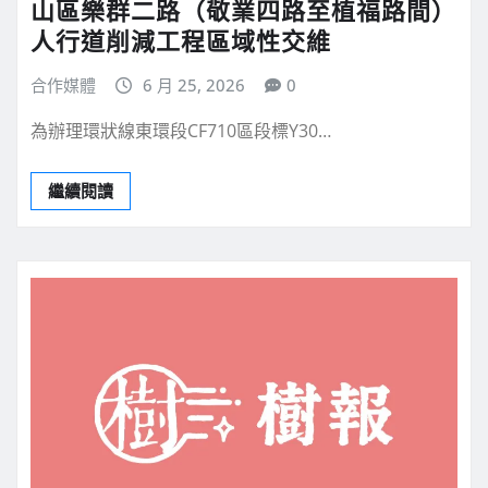
山區樂群二路（敬業四路至植福路間）
人行道削減工程區域性交維
合作媒體
6 月 25, 2026
0
為辦理環狀線東環段CF710區段標Y30…
繼續閱讀