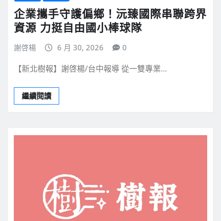
企業攜手守護偏鄉！沅臻國際串聯跨界
資源 力挺自由國小棒球隊
謝啓楊
6 月 30, 2026
0
【新北樹報】謝啓楊/台中報導 從一雙專業…
繼續閱讀