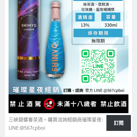
三峽碧螺春茶酒。購買洽詢經銷商璀璨星夜-
訂閱
LINE:@567cpboi