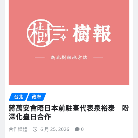
台北
政府
蔣萬安會晤日本前駐臺代表泉裕泰 盼
深化臺日合作
合作媒體
6 月 25, 2026
0