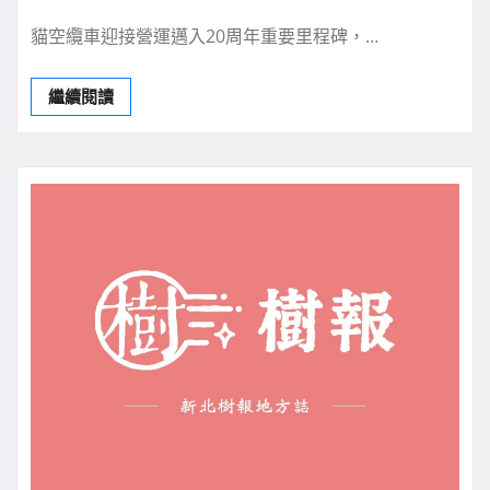
貓空纜車迎接營運邁入20周年重要里程碑，…
繼續閱讀