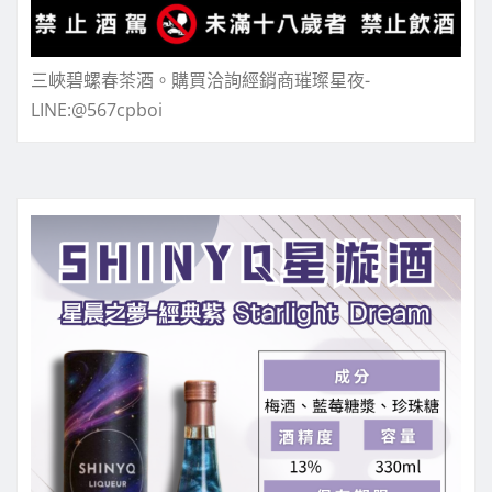
三峽碧螺春茶酒。購買洽詢經銷商璀璨星夜-
LINE:@567cpboi