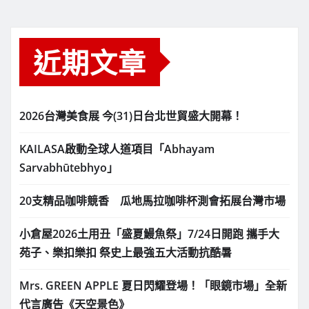
近期文章
2026台灣美食展 今(31)日台北世貿盛大開幕！
KAILASA啟動全球人道項目「Abhayam
Sarvabhūtebhyo」
20支精品咖啡競香 瓜地馬拉咖啡杯測會拓展台灣市場
小倉屋2026土用丑「盛夏鰻魚祭」7/24日開跑 攜手大
苑子、樂扣樂扣 祭史上最強五大活動抗酷暑
Mrs. GREEN APPLE 夏日閃耀登場！「眼鏡市場」全新
代言廣告《天空景色》