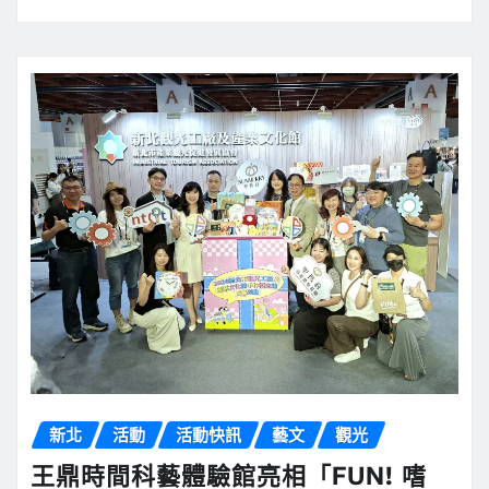
新北
活動
活動快訊
藝文
觀光
王鼎時間科藝體驗館亮相「FUN! 嗜