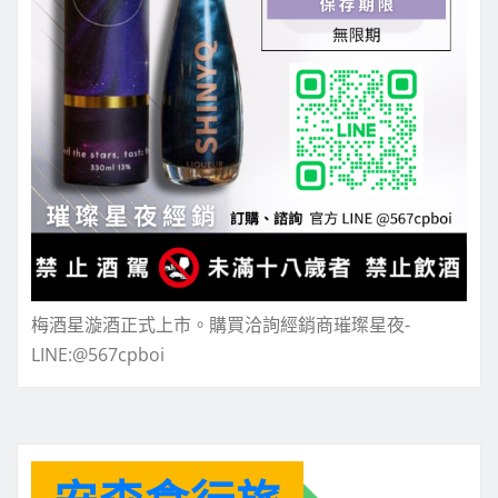
梅酒星漩酒正式上市。購買洽詢經銷商璀璨星夜-
LINE:@567cpboi