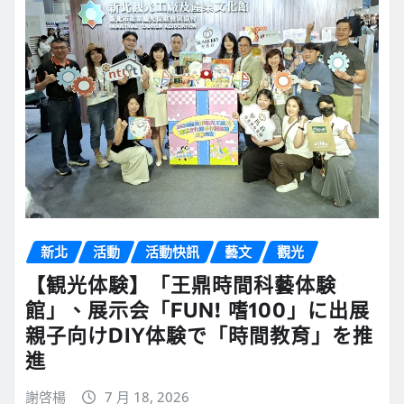
新北
活動
活動快訊
藝文
觀光
【観光体験】「王鼎時間科藝体験
館」、展示会「FUN! 嗜100」に出展
親子向けDIY体験で「時間教育」を推
進
謝啓楊
7 月 18, 2026