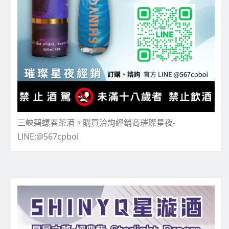
三峽碧螺春茶酒。購買洽詢經銷商璀璨星夜-
LINE:@567cpboi