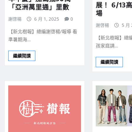
展！ 6/1
「亞洲萬里通」里數
場
謝啓楊
6 月 1, 2025
0
謝啓楊
5 月 
【新北樹報】總編謝啓楊/報導 看
【新北樹報】總編
準暑期海…
孩家庭請…
繼續閱讀
繼續閱讀