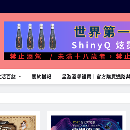
生活百態
關於樹報
星漩酒哪裡買｜官方購買通路與L