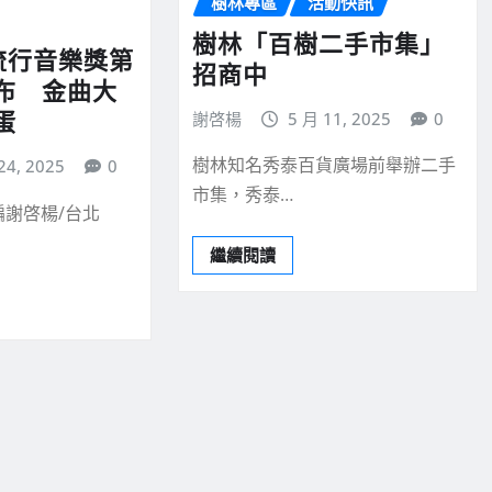
樹林專區
活動快訊
樹林「百樹二手市集」
to流行音樂獎第
招商中
布 金曲大
蛋
謝啓楊
5 月 11, 2025
0
樹林知名秀泰百貨廣場前舉辦二手
24, 2025
0
市集，秀泰…
謝啓楊/台北
繼續閱讀