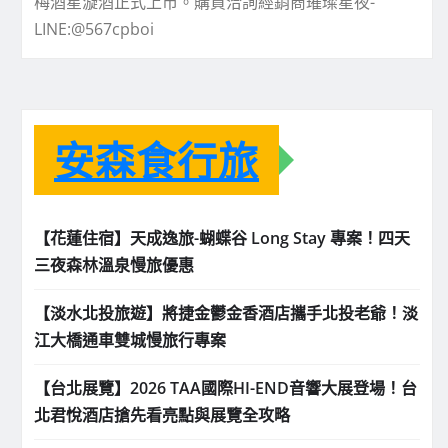
梅酒星漩酒正式上市。購買洽詢經銷商璀璨星夜-
LINE:@567cpboi
安森食行旅
【花蓮住宿】天成逸旅-蝴蝶谷 Long Stay 專案！四天
三夜森林溫泉慢旅優惠
【淡水北投旅遊】將捷金鬱金香酒店攜手北投老爺！淡
江大橋通車雙城慢旅行專案
【台北展覽】2026 TAA國際HI-END音響大展登場！台
北君悅酒店搶先看亮點與展覽全攻略