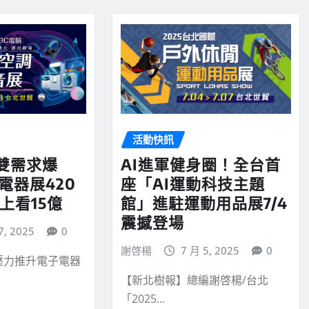
活動快訊
雙需求爆
AI進軍健身圈！全台首
電器展420
座「AI運動科技主題
上看15億
館」進駐運動用品展7/4
震撼登場
7, 2025
0
謝啓楊
7 月 5, 2025
0
壓力推升電子電器
【新北樹報】總編謝啓楊/台北
「2025…