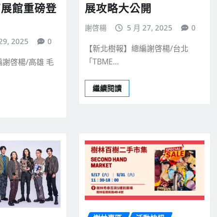
3高展館重磅登
展攻略大公開
謝啓楊
5 月 27, 2025
0
29, 2025
0
【新北樹報】總編謝啓楊/台北
「TBME…
謝啓楊/高雄 毛
繼續閱讀