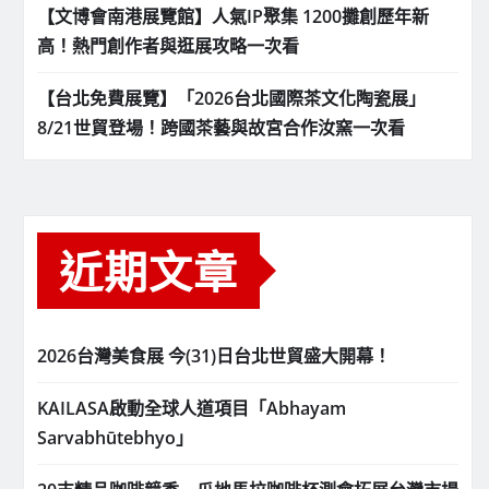
【文博會南港展覽館】人氣IP聚集 1200攤創歷年新
高！熱門創作者與逛展攻略一次看
【台北免費展覽】「2026台北國際茶文化陶瓷展」
8/21世貿登場！跨國茶藝與故宮合作汝窯一次看
近期文章
2026台灣美食展 今(31)日台北世貿盛大開幕！
KAILASA啟動全球人道項目「Abhayam
Sarvabhūtebhyo」