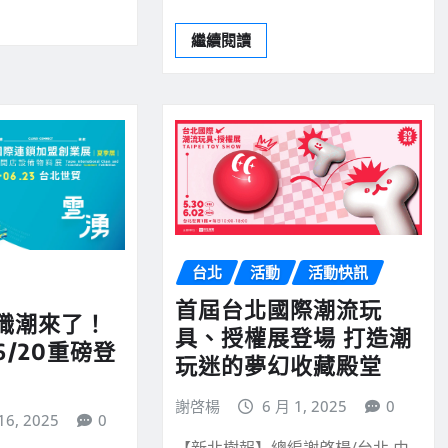
繼續閱讀
台北
活動
活動快訊
首屆台北國際潮流玩
職潮來了！
具、授權展登場 打造潮
/20重磅登
玩迷的夢幻收藏殿堂
謝啓楊
6 月 1, 2025
0
16, 2025
0