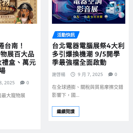
活動快訊
捲台南！
台北電器電腦展祭4大利
寵物展百大品
多引爆換機潮 9/5開學
秋禮盒、萬元
季最強檔全面啟動
登場
謝啓楊
9 月 7, 2025
0
8, 2025
0
在全球通膨、關稅與貿易摩擦交錯
影響下，國…
南最大寵物展
繼續閱讀