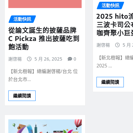
活動快訊
2025 hi
活動快訊
三波卡司公
從論文誕生的披薩品牌
咖齊聚小巨
C Pickza 推出披薩吃到
謝啓楊
5 月 
飽活動
【新北樹報】總編
謝啓楊
5 月 26, 2025
0
2025 …
【新北樹報】總編謝啓楊/台北 位
於台北市…
繼續閱讀
繼續閱讀