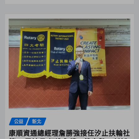
公益
新北
康順資通總經理詹勝強接任汐止扶輪社