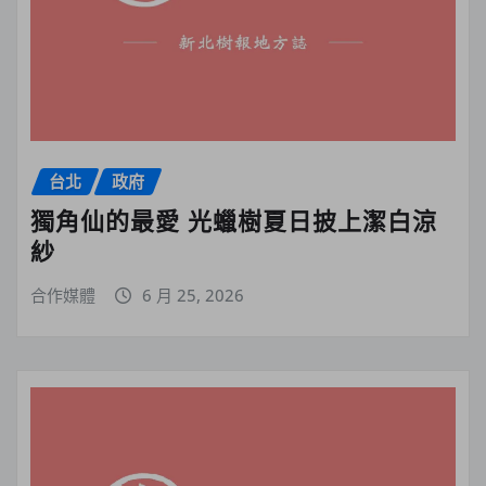
台北
政府
獨角仙的最愛 光蠟樹夏日披上潔白涼
紗
合作媒體
6 月 25, 2026