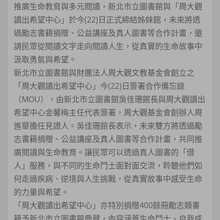
推廣生命教育與多元閱讀，新北市立圖書館與「周大觀
讀出希望中心」於今(22)日正式締結姊妹館，未來將透
過勵志書籍捐贈、公益講座及真人圖書等合作計畫，邀
請民眾從閱讀文字走向閱讀人生，從真實的生命故事中
汲取勇氣與希望。
新北市立圖書館與財團法人周大觀文教基金會創立之
「周大觀讀出希望中心」今(22)日簽署合作備忘錄
（MOU），由新北市立圖書館吳佳珊館長與周大觀讀出
希望中心金馨梅主任代表簽署，周大觀基金會創辦人周
進華擔任見證人。吳佳珊館長表示，未來雙方將透過勵
志書籍捐贈、公益講座及真人圖書等合作計畫，共同推
廣閱讀與生命教育。讓民眾可以透過真人圖書的「借
人」服務，與不同的生命鬥士面對面交流，聆聽他們如
何走過疾病、逆境與人生挑戰，從真實故事中感受生命
的力量與希望。
「周大觀讀出希望中心」亦特別捐贈400餘冊勵志類書
籍予新北市立圖書館典藏，內容涵蓋生命鬥士、自我成