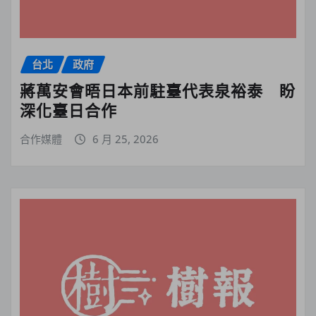
台北
政府
蔣萬安會晤日本前駐臺代表泉裕泰 盼
深化臺日合作
合作媒體
6 月 25, 2026