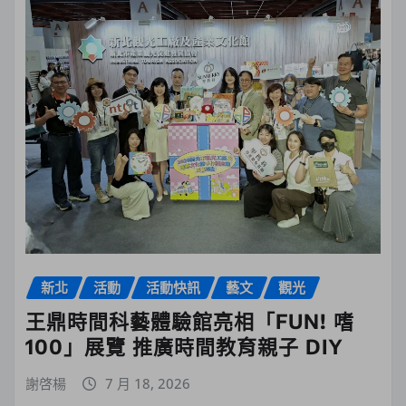
新北
活動
活動快訊
藝文
觀光
王鼎時間科藝體驗館亮相「FUN! 嗜
100」展覽 推廣時間教育親子 DIY
謝啓楊
7 月 18, 2026