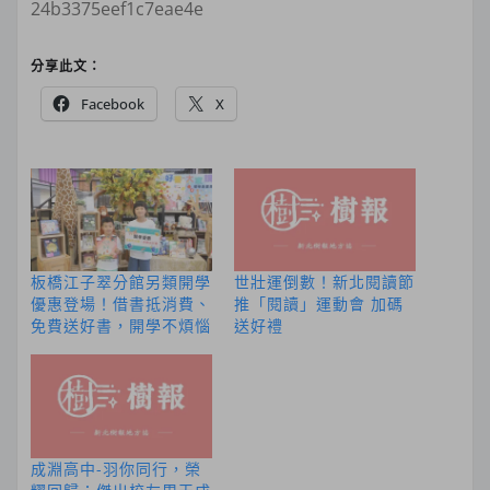
24b3375eef1c7eae4e
分享此文：
Facebook
X
板橋江子翠分館另類開學
世壯運倒數！新北閱讀節
優惠登場！借書抵消費、
推「閱讀」運動會 加碼
免費送好書，開學不煩惱
送好禮
成淵高中-羽你同行，榮