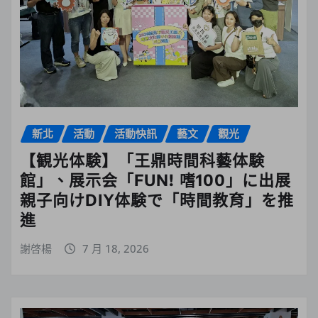
新北
活動
活動快訊
藝文
觀光
【観光体験】「王鼎時間科藝体験
館」、展示会「FUN! 嗜100」に出展
親子向けDIY体験で「時間教育」を推
進
謝啓楊
7 月 18, 2026