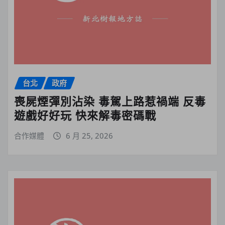
台北
政府
喪屍煙彈別沾染 毒駕上路惹禍端 反毒
遊戲好好玩 快來解毒密碼戰
合作媒體
6 月 25, 2026