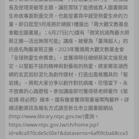
長及逆境突破等主題，讓民眾除了能透過真人圖書館與
生命故事面對面交流，也能從書頁中感受熱愛生命的力
量。即日起至9月底將於總館1樓展出「周大觀文教基金
會勵志圖書展」；6月27日(六)還有「微笑抗癌陶藝大師
蔡正勝—活出無限可能」講座，被譽為「臺灣超人」的
抗癌名陶藝家蔡正勝，2023年獲頒周大觀文教基金會
「全球熱愛生命獎章」，並獲得時任總統蔡英文接見肯
定，以堅毅不拔的精神與對藝術的熱愛，將家鄉澎湖西
嶼的玄武岩砂泥化為創作媒材，打造出風格獨具的「菊
岩燒」，將和大家分享以創作對抗病魔，珍惜當下、永
不放棄的心路歷程。參加講座即可獲得蔡老師著作《菊
岩燒∙荷必問》繪本，還有機會獲得限量璀璨陶藝杯。詳
細活動資訊及報名方式請至新北市立圖書館網站
(http://www.library.ntpc.gov.tw/)查詢。
https://www.ntpc.gov.tw/ch/home.jsp?
id=e8ca970cde5c00e1&dataserno=6af09cba68cca3