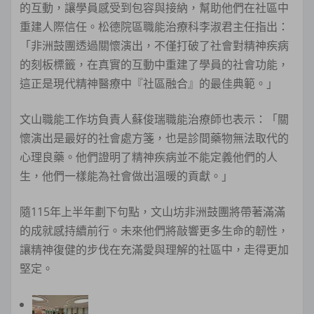
的互動，讓學員感受到包容與接納，幫助他們在社區中
重建人際信任。松德院區職能治療科李淑君主任指出：
「非洲鼓團透過關懷演出，不僅打破了社會對精神疾病
的刻板標籤，在真實的互動中重建了學員的社會功能，
這正是現代精神醫療中『社區融合』的最佳典範。」
文山職能工作坊負責人蘇俊瑞職能治療師也表示：「關
懷演出是最好的社會處方箋，也是診間藥物無法取代的
心理良藥。他們證明了精神疾病並不能定義他們的人
生，他們一樣能為社會做出溫暖的貢獻。」
隨115年上半年劃下句點，文山坊非洲鼓團將帶著滿滿
的成就感持續前行。未來他們將敲響更多生命的韌性，
讓精神復健的步伐在充滿愛與理解的社區中，走得更加
堅定。