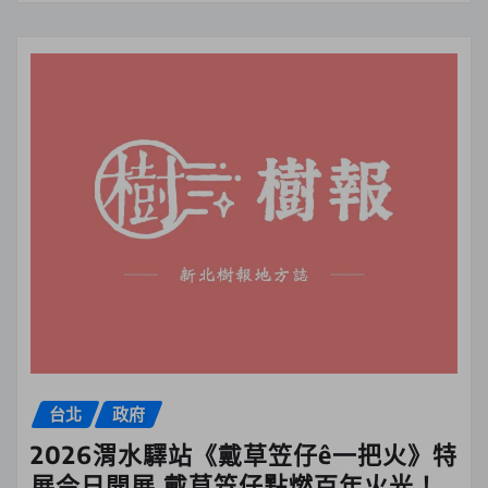
台北
政府
2026渭水驛站《戴草笠仔ê一把火》特
展今日開展 戴草笠仔點燃百年火光！