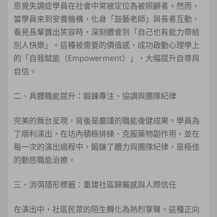
思覺失調症學員在社會中常被定位為被照顧者。然而，
當學員來到安養機構，化身「鼓藝老師」與長者互動、
看見長輩露出笑容時，深刻體會到「自己也有能力帶給
別人快樂」。這種被需要的價值感，成功啟動心理學上
的「自我賦能（Empowerment）」，大幅提升自尊與
自信。
二、具體職能提升：鍛鍊專注、協調與團隊紀律
完美的舞台呈現，背後是嚴謹的職能復健成果。學員為
了順利演出，在坊內積極排練、克服藥物副作用，並在
每一次的演出過程中，鍛鍊了體力與團隊紀律，是極佳
的動態職能治療。
三、消弭隱形標籤：重建社區歸屬感與人際信任
在演出中，社區民眾的陌生轉化為熱烈掌聲。這種正向