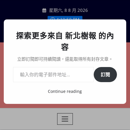
Skip
星期六, 8 8 月 2026
to
content
4:19:52 PM
聯絡我們
探索更多來自 新北樹報 的內
容
新北樹報
立即訂閱即可持續閱讀，還能取得所有封存文章。
輸入你的電子郵件地址…
在地、記憶、連結、創生
訂閱
Continue reading