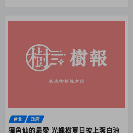
台北
政府
獨角仙的最愛 光蠟樹夏日披上潔白涼