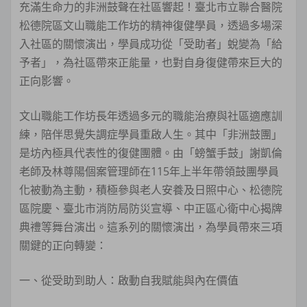
充滿生命力的非洲鼓聲在社區響起！臺北市立聯合醫院
松德院區文山職能工作坊的精神復健學員，透過多場深
入社區的關懷演出，學員成功從「受助者」蛻變為「給
予者」，為社區帶來正能量，也對自身復健帶來巨大的
正向影響。
文山職能工作坊長年透過多元的職能治療與社區適應訓
練，陪伴思覺失調症學員重啟人生。其中「非洲鼓團」
是坊內極具代表性的復健團體。由「螃蟹手鼓」謝凱倫
老師及林尊陽個案管理師在115年上半年帶領鼓團學員
化被動為主動，積極參與老人安養及日照中心、松德院
區院慶、臺北市消防局防災宣導、中正區心衛中心揭牌
典禮等舞台演出。這系列的關懷演出，為學員帶來三項
關鍵的正向轉變：
一、從受助到助人：啟動自我賦能與內在價值