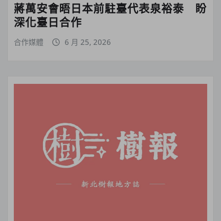
蔣萬安會晤日本前駐臺代表泉裕泰 盼
深化臺日合作
合作媒體
6 月 25, 2026