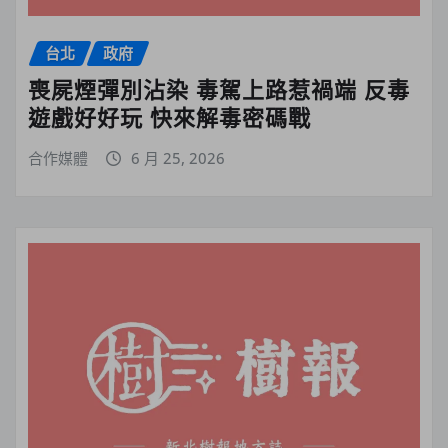
台北
政府
喪屍煙彈別沾染 毒駕上路惹禍端 反毒
遊戲好好玩 快來解毒密碼戰
合作媒體
6 月 25, 2026