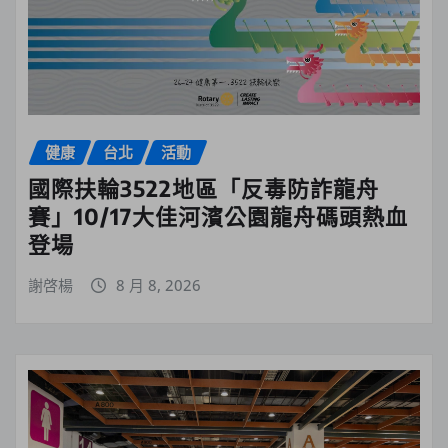
健康
台北
活動
國際扶輪3522地區「反毒防詐龍舟
賽」10/17大佳河濱公園龍舟碼頭熱血
登場
謝啓楊
8 月 8, 2026