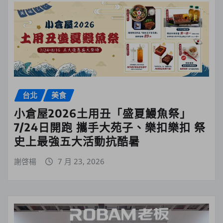
台北
美食
小倉屋2026土用丑「盛夏鰻魚祭」
7/24日開跑 攜手大苑子、樂扣樂扣 祭
史上最強五大活動抗酷暑
謝啓楊
7 月 23, 2026