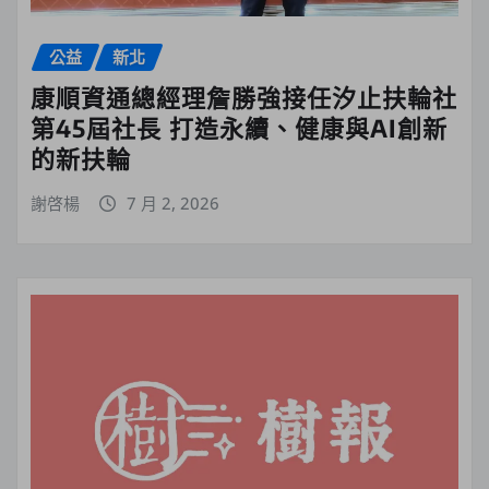
公益
新北
康順資通總經理詹勝強接任汐止扶輪社
第45屆社長 打造永續、健康與AI創新
的新扶輪
謝啓楊
7 月 2, 2026