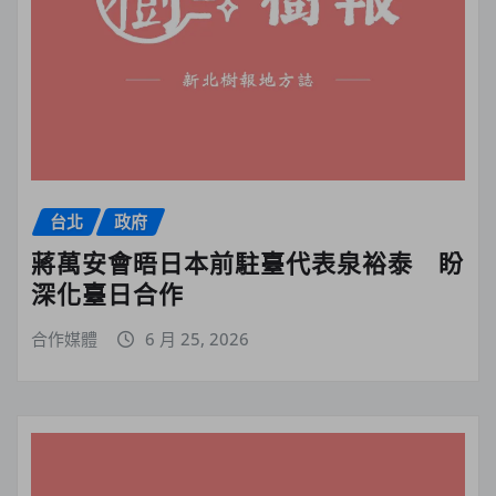
台北
政府
蔣萬安會晤日本前駐臺代表泉裕泰 盼
深化臺日合作
合作媒體
6 月 25, 2026