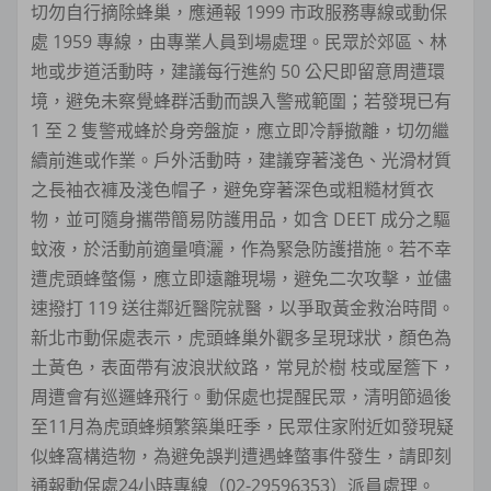
切勿自行摘除蜂巢，應通報 1999 市政服務專線或動保
處 1959 專線，由專業人員到場處理。民眾於郊區、林
地或步道活動時，建議每行進約 50 公尺即留意周遭環
境，避免未察覺蜂群活動而誤入警戒範圍；若發現已有
1 至 2 隻警戒蜂於身旁盤旋，應立即冷靜撤離，切勿繼
續前進或作業。戶外活動時，建議穿著淺色、光滑材質
之長袖衣褲及淺色帽子，避免穿著深色或粗糙材質衣
物，並可隨身攜帶簡易防護用品，如含 DEET 成分之驅
蚊液，於活動前適量噴灑，作為緊急防護措施。若不幸
遭虎頭蜂螫傷，應立即遠離現場，避免二次攻擊，並儘
速撥打 119 送往鄰近醫院就醫，以爭取黃金救治時間。
新北市動保處表示，虎頭蜂巢外觀多呈現球狀，顏色為
土黃色，表面帶有波浪狀紋路，常見於樹 枝或屋簷下，
周遭會有巡邏蜂飛行。動保處也提醒民眾，清明節過後
至11月為虎頭蜂頻繁築巢旺季，民眾住家附近如發現疑
似蜂窩構造物，為避免誤判遭遇蜂螫事件發生，請即刻
通報動保處24小時專線（02-29596353）派員處理。