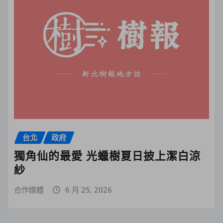
台北
政府
獨角仙的最愛 光蠟樹夏日披上潔白涼
紗
合作媒體
6 月 25, 2026