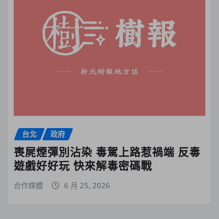
台北
政府
喪屍煙彈別沾染 毒駕上路惹禍端 反毒
遊戲好好玩 快來解毒密碼戰
合作媒體
6 月 25, 2026