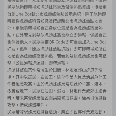
民眾能夠即時得知虎頭蜂築巢及螫傷熱點資訊，後續更
首創Line Bot新北市虎頭蜂熱點警示系統，除了能夠即
時獲得虎頭蜂科普知識及確認新北市虎頭蜂熱點地圖
外，更能隨時得知自己身處位置是否為虎頭蜂築巢熱
點，在外若見到疑似虎頭蜂窩也能立即通報，保護自己
也保護他人。民眾掃描QR Code即可自動加入Line Bot
好友，點擊「開啟虎頭蜂熱點追蹤」即可即時得知所在
地是否為虎頭蜂築巢熱點；若看到疑似虎頭蜂巢也可點
擊「公民通報虎頭蜂」即時通報。
虎頭蜂螫傷案件常發生於田間、林地及郊山步道等環
境，其中以農民、園藝工、除草作業人員及清晨戶外工
作者風險較高。由於虎頭蜂蜂巢常隱藏於草叢、灌木、
樹叢或地下，民眾在農田、濕地、林地作業或郊山踏青
時，若未察覺蜂巢位置而誤闖警戒範圍，極易引發蜂群
攻擊，造成蜂螫事件。
民眾若發現蜂巢或蜂群活動，應立即暫停作業或活動，