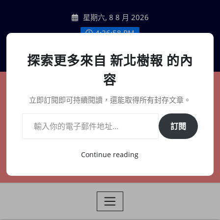
Skip
星期六, 8 8 月 2026
to
content
4:27:00 PM
聯絡我們
探索更多來自 新北樹報 的內
容
新北樹報
立即訂閱即可持續閱讀，還能取得所有封存文章。
輸入你的電子郵件地址…
在地、記憶、連結、創生
訂閱
Continue reading