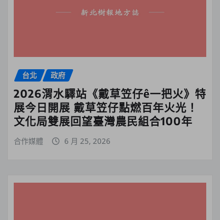
台北
政府
2026渭水驛站《戴草笠仔ê一把火》特
展今日開展 戴草笠仔點燃百年火光！
文化局雙展回望臺灣農民組合100年
合作媒體
6 月 25, 2026