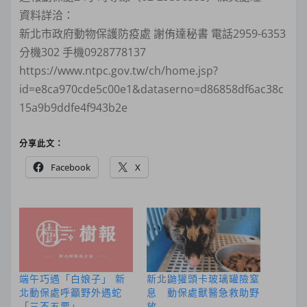
資料詳洽：
新北市政府動物保護防疫處 謝侑達秘書 電話2959-6353
分機302 手機0928778137
https://www.ntpc.gov.tw/ch/home.jsp?
id=e8ca970cde5c00e1&dataserno=d86858df6ac38c
15a9b9ddfe4f943b2e
分享此文：
Facebook
X
端午巧遇「白娘子」 新
新北鼬獾頭卡玻璃罐險窒
北動保處呼籲野外遇蛇
息 動保處獸醫急救助野
「三不五要」
放