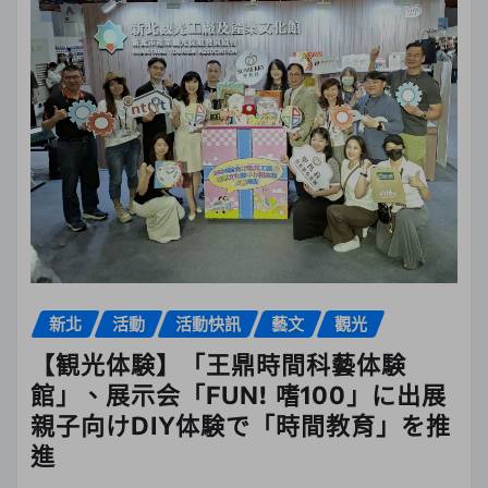
新北
活動
活動快訊
藝文
觀光
【観光体験】「王鼎時間科藝体験
館」、展示会「FUN! 嗜100」に出展
親子向けDIY体験で「時間教育」を推
進