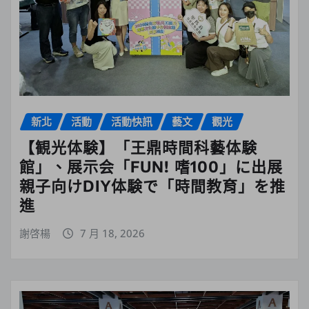
新北
活動
活動快訊
藝文
觀光
【観光体験】「王鼎時間科藝体験
館」、展示会「FUN! 嗜100」に出展
親子向けDIY体験で「時間教育」を推
進
謝啓楊
7 月 18, 2026