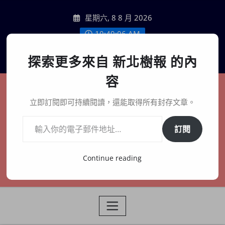
Skip
星期六, 8 8 月 2026
to
content
10:49:07 AM
聯絡我們
探索更多來自 新北樹報 的內
容
新北樹報
立即訂閱即可持續閱讀，還能取得所有封存文章。
輸入你的電子郵件地址…
在地、記憶、連結、創生
訂閱
Continue reading