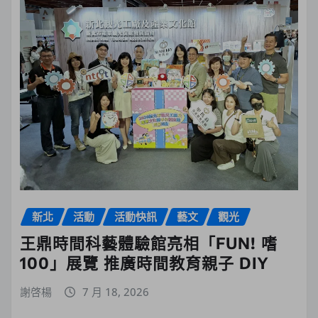
新北
活動
活動快訊
藝文
觀光
王鼎時間科藝體驗館亮相「FUN! 嗜
100」展覽 推廣時間教育親子 DIY
謝啓楊
7 月 18, 2026