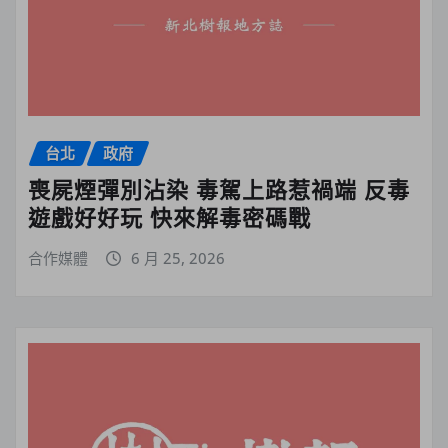
台北
政府
喪屍煙彈別沾染 毒駕上路惹禍端 反毒
遊戲好好玩 快來解毒密碼戰
合作媒體
6 月 25, 2026