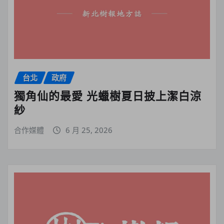
台北
政府
獨角仙的最愛 光蠟樹夏日披上潔白涼
紗
合作媒體
6 月 25, 2026