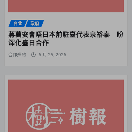
台北
政府
蔣萬安會晤日本前駐臺代表泉裕泰 盼
深化臺日合作
合作媒體
6 月 25, 2026