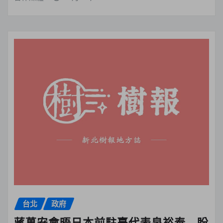
台北
政府
蔣萬安會晤日本前駐臺代表泉裕泰 盼