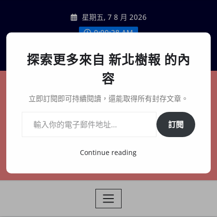
Skip
星期五, 7 8 月 2026
to
content
9:00:29 AM
聯絡我們
探索更多來自 新北樹報 的內
容
新北樹報
立即訂閱即可持續閱讀，還能取得所有封存文章。
輸入你的電子郵件地址…
在地、記憶、連結、創生
訂閱
Continue reading