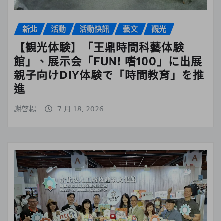
新北
活動
活動快訊
藝文
觀光
【観光体験】「王鼎時間科藝体験
館」、展示会「FUN! 嗜100」に出展
親子向けDIY体験で「時間教育」を推
進
謝啓楊
7 月 18, 2026