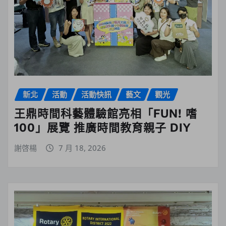
新北
活動
活動快訊
藝文
觀光
王鼎時間科藝體驗館亮相「FUN! 嗜
100」展覽 推廣時間教育親子 DIY
謝啓楊
7 月 18, 2026