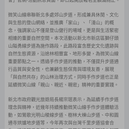
微笑山線串聯新北多處郊山步道，形成兼具休閒、文化
與生態的登山網絡，並推廣「家山」、「淺山」的概
念，強調家山不僅是登山健行的場域，更是與生活緊密
相連的重要自然空間。本次活動以新北市新店區獅仔頭
山隘勇線步道為施作路段，此路段富含歷史文化遺跡與
自然生態資源，沿途林相豐富、地形多變，為微笑山線
重要節點之一。透過手作步道的推動，不僅提升步道通
行品質與安全性，也兼顧生態保育與環境友善，展現
「與自然共存」的山林治理方式，同時手作步道也正是
延續微笑山線「親山、親近、親密」精神的重要實踐。
新北市政府觀光旅遊局長楊宗珉表示，為延續手作步道
理念與精神，近幾年持續推動微笑山線手作步道體驗活
動，如鶯歌光明山稜線步道、樹林大棟山步道、中和圓
通寺烘爐地步道等，今年再次與台灣千里步道協會合