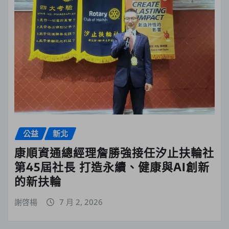
公益
新北
康順資通總經理詹勝強接任汐止扶輪社
第45屆社長 打造永續、健康與AI創新
的新扶輪
謝啓楊
7 月 2, 2026