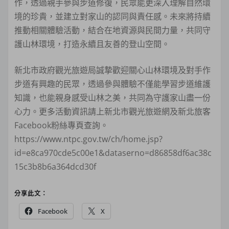
作，透過親手參與步道修復，民眾能更深入理解自然環
境的珍貴，並建立對家山的認同與責任感。未來將持續
推動相關體驗活動，結合在地資源與民間力量，共同守
護山林環境，打造永續且友善的登山空間。
新北市政府觀光旅遊局誠摯歡迎關心山林環境及對手作
步道有興趣的民眾，透過參與體驗不僅能學習步道維護
知識，也能親身感受山林之美，共同為守護家山盡一份
心力。更多活動資訊請上新北市觀光旅遊網及新北旅客
Facebook粉絲專頁查詢。
https://www.ntpc.gov.tw/ch/home.jsp?
id=e8ca970cde5c00e1&dataserno=d86858df6ac38c
15c3b8b6a364dcd30f
分享此文：
Facebook
X