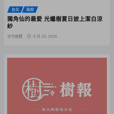
台北
政府
獨角仙的最愛 光蠟樹夏日披上潔白涼
紗
合作媒體
6 月 25, 2026