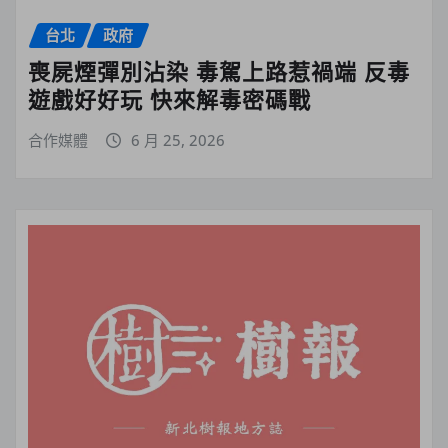
台北
政府
喪屍煙彈別沾染 毒駕上路惹禍端 反毒
遊戲好好玩 快來解毒密碼戰
合作媒體
6 月 25, 2026