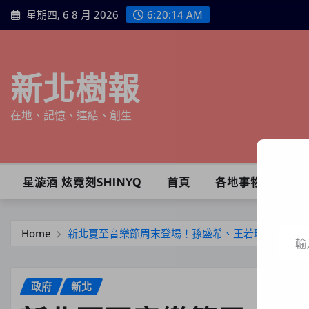
Skip
星期四, 6 8 月 2026
6:20:16 AM
to
content
新北樹報
在地、記憶、連結、創生
星漩酒 炫霓刻SHINYQ
首頁
各地事物
輸入你的電子郵件地址…
Home
新北夏至音樂節周末登場！孫盛希、王若琳、理想混
政府
新北