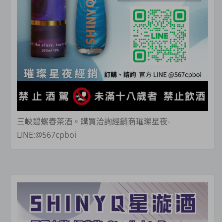
三峽碧螺春茶酒。購買洽詢經銷商璀璨星夜-
LINE:@567cpboi