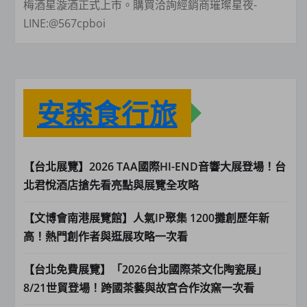
梅酒星漩酒正式上市。購買洽詢經銷商璀璨星夜-
LINE:@567cpboi
安森食行旅
【台北展覽】2026 TAA國際HI-END音響大展登場！台
北君悅酒店搶先看亮點與展覽全攻略
【文博會南港展覽館】人氣IP聚集 1200攤創歷年新
高！熱門創作者與逛展攻略一次看
【台北免費展覽】「2026台北國際茶文化陶瓷展」
8/21世貿登場！跨國茶藝與故宮合作汝窯一次看