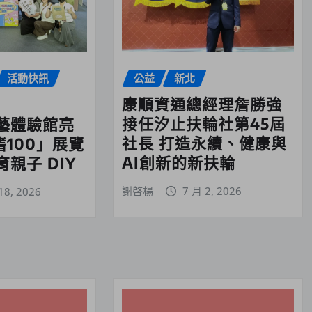
活動快訊
公益
新北
康順資通總經理詹勝強
接任汐止扶輪社第45屆
藝體驗館亮
社長 打造永續、健康與
嗜100」展覽
AI創新的新扶輪
親子 DIY
謝啓楊
7 月 2, 2026
18, 2026