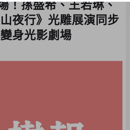
場！孫盛希、王若琳、
海山夜行》光雕展演同步
間變身光影劇場