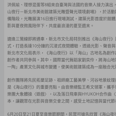
洪佩瑜、理想混蛋等8組來自臺灣與法國的音樂人接力演出
山夜行－新北市美術館建築光雕暨聲光環境劇場》，於活動
備階段，光雕展演16日進行現場測試，建築光影首度於館
影與夏夜微風陪伴下，共度最浪漫的夏至週末。
適逢三鶯線即將通車，新北市文化局特別推出《海山夜行》
式，打造長達10分鐘的沉浸式夜間體驗，透過光影、聲音
新北市文化局表示，《海山夜行》以「海山」古地名為創作
創作者共同參與。其中，國際當代舞蹈家劉奕伶，將海山地
一陶」產業文化與城市變遷，使美術館建築成為一座融合光
創作團隊將先民拓墾足跡、祖師廟工藝美學、河谷地景紋理
是《海山夜行》的重要亮點。由音樂總監王希文領軍，攜手電子
樂團大象體操〈遊戲〉，以及落日飛車與HYUKOH合作曲〈
本，讓觀眾在光影與音樂交會之間，感受土地記憶與當代節
6月20日至21日夏至音樂節期間，民眾可搶先欣賞《海山夜行