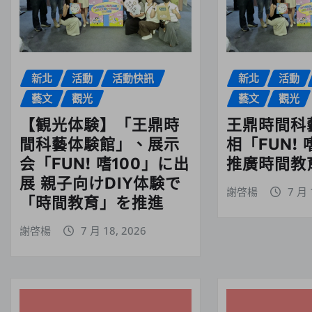
新北
活動
活動快訊
新北
活動
藝文
觀光
藝文
觀光
【観光体験】「王鼎時
王鼎時間科
間科藝体験館」、展示
相「FUN! 
会「FUN! 嗜100」に出
推廣時間教育
展 親子向けDIY体験で
謝啓楊
7 月 
「時間教育」を推進
謝啓楊
7 月 18, 2026