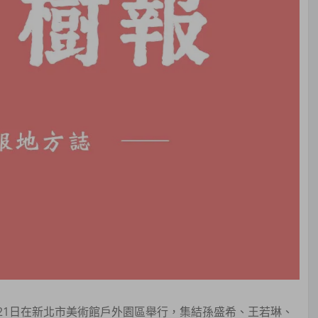
、21日在新北市美術館戶外園區舉行，集結孫盛希、王若琳、