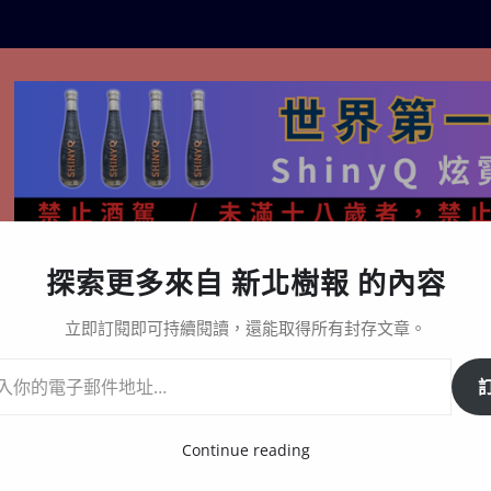
探索更多來自 新北樹報 的內容
生活百態
關於樹報
星漩酒哪裡買｜官方購買通路與L
立即訂閱即可持續閱讀，還能取得所有封存文章。
蛋接力開唱 《海山夜行》光雕展演同步搶先看 新北美術館夜間變身
Continue reading