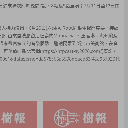
5日週末場次則於晚間7點、8點及9點展演；7月11日至12日閉
。
力演出。6月20日(六)由A_Root同根生揭開序幕，接續
21日(日)則由來自法屬留尼旺島的Mounawar、王若琳、洪佩瑜及
帶來豐富多元的音樂體驗。邀請民眾到新北市美術館，在音
官網(https://ntpcart-sy2026.com/)查詢。
e5c00e1&dataserno=da578c66a5598dbaed83f45a95792016