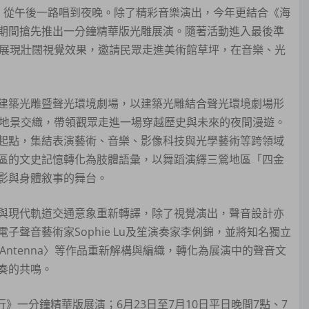
，從午後一路唱到夜晚。除了精彩音樂演出，今年更結合《海
期間搶先推出一分鐘精華版光雕展演。隨著活動進入最後準
體展現壯闊視覺效果，邀請民眾走進美術館草坪，在音樂、光
建築光雕暨聲光環境劇場，以建築光雕結合聲光環境劇場形
與地景交織，帶領觀眾走進一場穿越歷史與未來的夜間漫遊。
起點，集結表演藝術、音樂、影像科技與光學藝術等跨領域
區的文史記憶轉化為肢體語彙，以舞蹈演繹三鶯地區「四金
影與身體敘事的舞台。
與現代軌道交通意象重新轉譯，除了視覺演出，聲音設計亦
聲音藝術家Sophie Lu及笙演奏家李俐錦，並將知名獨立
Antenna〉等作品重新解構與編織，轉化為展演中的聲音文
奏的共鳴。
》一分鐘精華版展演；6月23日至7月10日平日晚間7點、7