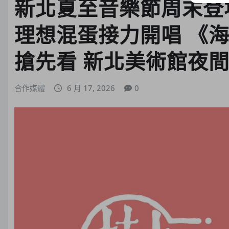
新北夏至音樂節周末登
理想混蛋接力開唱 《
搶先看 新北美術館夜
合作媒體
6 月 17, 2026
0