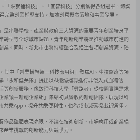
驗室」、「來就補科技」、「宜智科技」分別獲得各組冠軍，總獎
取得完整創業輔導支持，加速創意概念落地和事業發展。
」是串聯學校、產業與政府三大資源的重要青年創業培育平
業轉型等全球城市課題，青年創新創業將是推動城市前進的
創業。同時，新北市也將持續整合及挹注各項創業資源，陪
，其中「創業構想類－科技應用組」聚焦AI、生技醫療等領
學「永和健美隊」提出以AI邊緣運算進行非侵入式血糖估
活等創新服務，像致理科技大學「尋路者」從校園實際需求
企業類－新創企業組」集結初具營收的新創團隊，展現以科
市共乘App，提升共乘便利性，也為城市減碳提出新選擇。
賽作品整體表現亮眼，不論在技術創新、市場應用或商業模
來產業挑戰的創新能力與競爭力。