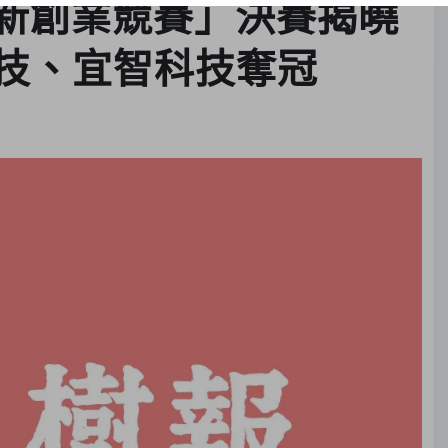
創新創業競賽」決賽揭曉
技、宜智科技奪冠