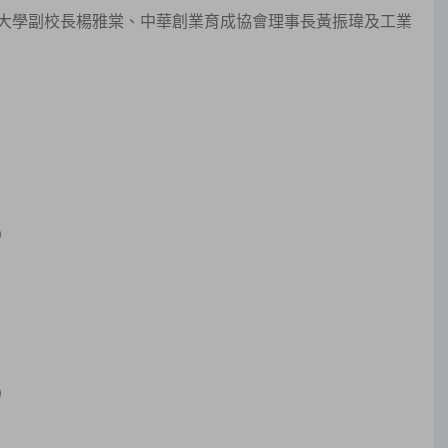
大學副校長楊雅棠、中華創業育成協會理事長黃振瑋及工業
）
）