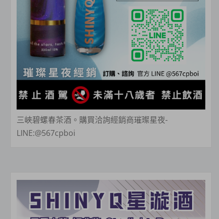
三峽碧螺春茶酒。購買洽詢經銷商璀璨星夜-
LINE:@567cpboi