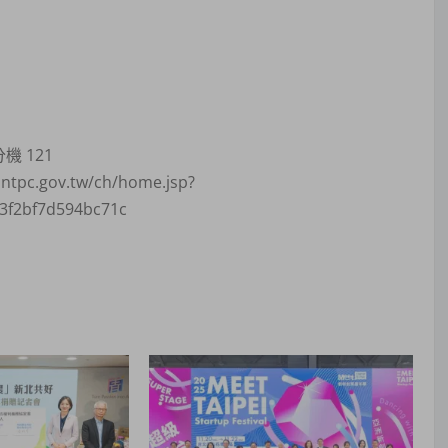
機 121
c.gov.tw/ch/home.jsp?
3f2bf7d594bc71c