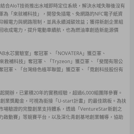
室」結合AIoT技術推出水域即時定位系統，解決水域失聯後沒有
軍為「來就補科技」，開發免插電、免網路的NFC電子紙資
仰賴電力與網路限制，並具永續減碳效益；獲得新創企業組
回收成電力，提升電動車續航，也為燃油車創造新能源價
AB水芯實驗室」奪冠軍、「NOVATERA」獲亞軍、
來救補科技」奪冠軍、「Tryzeon」獲亞軍、「斐闊有限公
奪冠軍、「台灣綠色植萃聯盟」獲亞軍、「霓創科技股份有
起開辦，已累積20年的實務經驗，超過6,000組團隊參賽。
」創業獎勵金，可視為銜接「U-start計畫」的最佳跳板。為扶
驗證的完整創業支持體系，透過「VentureStar新創之
tar社會影響力啟動賽」等競賽平台，以及深化青創基地創業輔導，協助