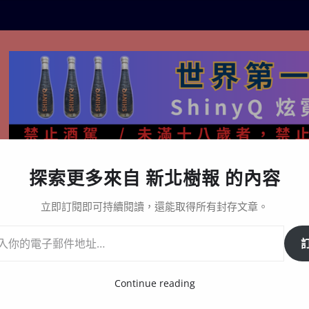
探索更多來自 新北樹報 的內容
生活百態
關於樹報
星漩酒哪裡買｜官方購買通路與L
立即訂閱即可持續閱讀，還能取得所有封存文章。
實驗室、來就補科技、宜智科技奪冠
Continue reading