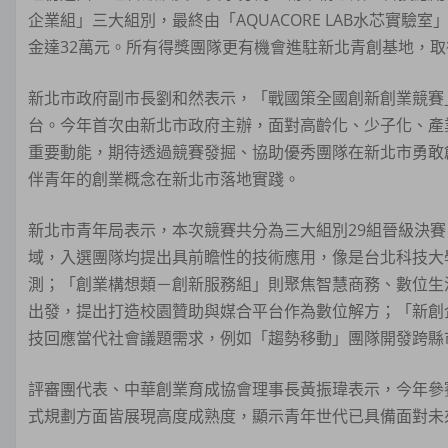
企業組」三大組別，最終由「AQUACORE LAB水芯實
金達32萬元。所有得獎團隊更有機會進駐新北青創基地，
新北市政府副市長劉和然表示，「戰國策全國創新創業競賽
台。今年首次由新北市政府主辦，面對高齡化、少子化、產
重要動能，期待透過競賽發掘、協助優秀團隊在新北市勇敢
伴青年的創業概念在新北市落地實踐。
新北市青年局表示，本次競賽共分為三大組別29組晉級決賽
域，入選團隊均提出具前瞻性的技術應用，像是台北科技大
測；「創業構想類－創新服務組」則聚焦智慧商務、數位生
出發，提出打造校園贊助與媒合平台作為數位解方；「新創
技回應當代社會議題需求，例如「趨勢移動」團隊開發跨縣
評審團代表、中華創業育成協會理事長黃振瑋表示，今年參
式規劃方面皆展現高度成熟度，顯示青年世代已具備面對未