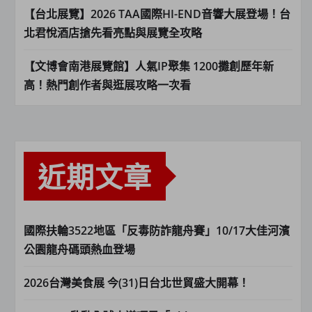
【台北展覽】2026 TAA國際HI-END音響大展登場！台
北君悅酒店搶先看亮點與展覽全攻略
【文博會南港展覽館】人氣IP聚集 1200攤創歷年新
高！熱門創作者與逛展攻略一次看
近期文章
國際扶輪3522地區「反毒防詐龍舟賽」10/17大佳河濱
公園龍舟碼頭熱血登場
2026台灣美食展 今(31)日台北世貿盛大開幕！