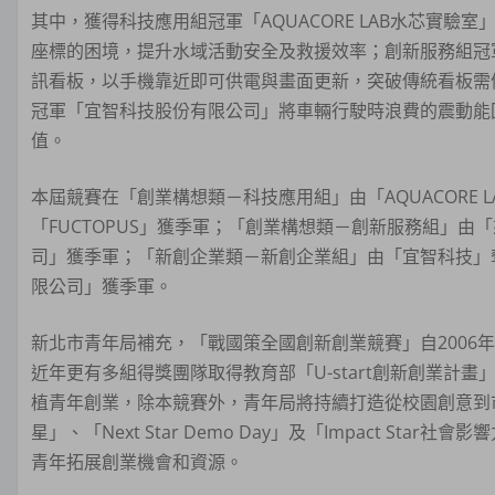
其中，獲得科技應用組冠軍「AQUACORE LAB水芯實驗
座標的困境，提升水域活動安全及救援效率；創新服務組冠
訊看板，以手機靠近即可供電與畫面更新，突破傳統看板需
冠軍「宜智科技股份有限公司」將車輛行駛時浪費的震動能
值。
本屆競賽在「創業構想類－科技應用組」由「AQUACORE L
「FUCTOPUS」獲季軍；「創業構想類－創新服務組」由「
司」獲季軍；「新創企業類－新創企業組」由「宜智科技」
限公司」獲季軍。
新北市青年局補充，「戰國策全國創新創業競賽」自2006年
近年更有多組得獎團隊取得教育部「U-start創新創業計畫
植青年創業，除本競賽外，青年局將持續打造從校園創意到市場
星」、「Next Star Demo Day」及「Impact S
青年拓展創業機會和資源。