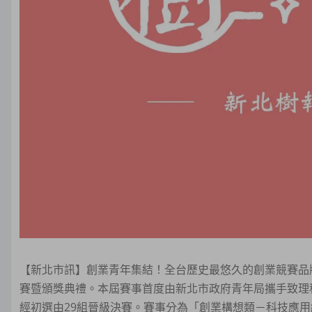
【新北市訊】創業青年集結！全台歷史最悠久的創業競賽品牌
賽暨頒獎典禮。本屆賽事首度由新北市政府青年局攜手致理
經初選由29組晉級決賽。賽事分為「創業構想類－科技應