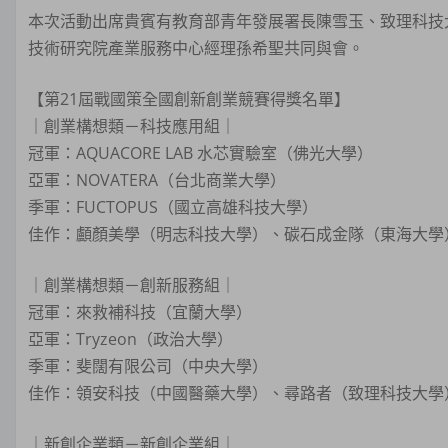
本次活動出席貴賓有教育部青年發展署長陳雪玉、致理科技
技術研究院產業服務中心經理孫希聖共同與會。
【第21屆戰國策全國創新創業競賽得獎名單】
｜創業構想類－科技應用組｜
冠軍：AQUACORE LAB 水芯實驗室（佛光大學）
亞軍：NOVATERA（台北商業大學）
季軍：FUCTOPUS（國立高雄科技大學）
佳作：顱顏美學（明志科技大學）、碳石成金隊（東海大學
｜創業構想類－創新服務組｜
冠軍：來救補科技（宜蘭大學）
亞軍：Tryzeon（政治大學）
季軍：斐闊有限公司（中央大學）
佳作：領安科技（中國醫藥大學）、尋路者（致理科技大學
｜新創企業類－新創企業組｜