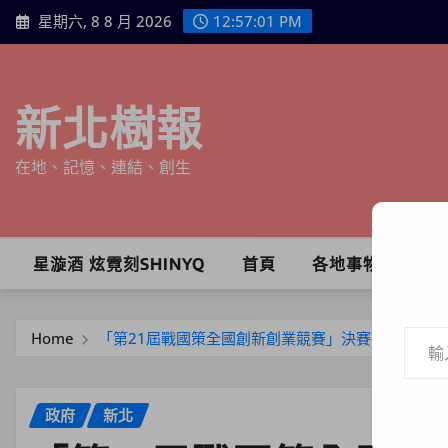
Skip
星期六, 8 8 月 2026
12:57:03 PM
to
content
新北樹報
在地、記憶、連結、創生
星漩酒 炫霓刻SHINYQ
首頁
各地事物
輸入你的電子郵件地址…
Home
「第21屆戰國策全國創新創業競賽」決賽揭曉 水芯
政府
新北