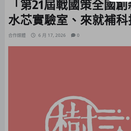
「第21屆戰國策全國
水芯實驗室、來就補科
合作媒體
6 月 17, 2026
0