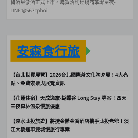
梅酒星漩酒正式上市。購買洽詢經銷商璀璨星夜-
LINE:@567cpboi
安森食行旅
【台北世貿展覽】2026台北國際茶文化陶瓷展！4大亮
點、免費索票與展覽資訊
【花蓮住宿】天成逸旅-蝴蝶谷 Long Stay 專案！四天
三夜森林溫泉慢旅優惠
【淡水北投旅遊】將捷金鬱金香酒店攜手北投老爺！淡
江大橋通車雙城慢旅行專案