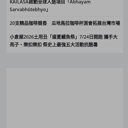
KAILASA啟動全球人道項目「Abhayam
Sarvabhūtebhyo」
20支精品咖啡競香 瓜地馬拉咖啡杯測會拓展台灣市場
小倉屋2026土用丑「盛夏鰻魚祭」7/24日開跑 攜手大
苑子、樂扣樂扣 祭史上最強五大活動抗酷暑