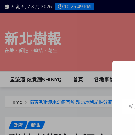
Skip
星期五, 7 8 月 2026
10:25:50 PM
to
content
新北樹報
在地、記憶、連結、創生
星漩酒 炫霓刻SHINYQ
首頁
各地事物
輸入你的電子郵件地址…
Home
瑞芳老街淹水沉痾有解 新北水利局推分流工程 5月
政府
新北