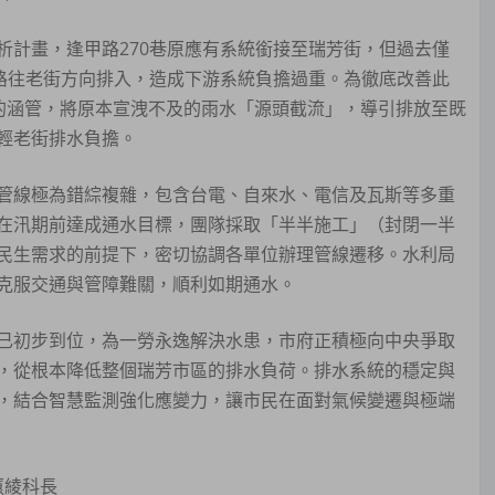
析計畫，逢甲路270巷原應有系統銜接至瑞芳街，但過去僅
王路往老街方向排入，造成下游系統負擔過重。為徹底改善此
0mm的涵管，將原本宣洩不及的雨水「源頭截流」，導引排放至既
輕老街排水負擔。
管線極為錯綜複雜，包含台電、自來水、電信及瓦斯等多重
在汛期前達成通水目標，團隊採取「半半施工」（封閉一半
民生需求的前提下，密切協調各單位辦理管線遷移。水利局
克服交通與管障難關，順利如期通水。
已初步到位，為一勞永逸解決水患，市府正積極向中央爭取
，從根本降低整個瑞芳市區的排水負荷。排水系統的穩定與
，結合智慧監測強化應變力，讓市民在面對氣候變遷與極端
蕙綾科長