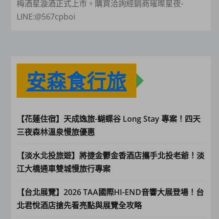
梅酒星漩酒正式上市。購買洽詢經銷商璀璨星夜-
LINE:@567cpboi
安森食行旅
【花蓮住宿】天成逸旅-蝴蝶谷 Long Stay 專案！四天
三夜森林溫泉慢旅優惠
【淡水北投旅遊】將捷金鬱金香酒店攜手北投老爺！淡
江大橋通車雙城慢旅行專案
【台北展覽】2026 TAA國際HI-END音響大展登場！台
北君悅酒店搶先看亮點與展覽全攻略