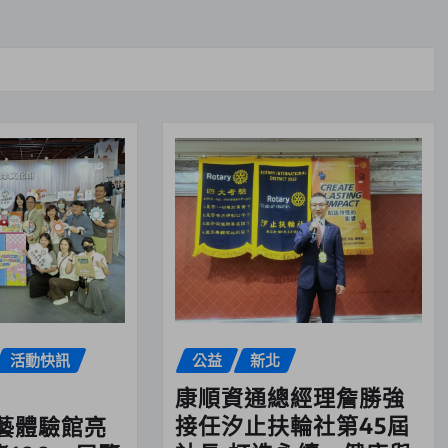
活動快訊
公益
新北
康順資通總經理詹勝強
接任汐止扶輪社第45屆
藝體驗館亮