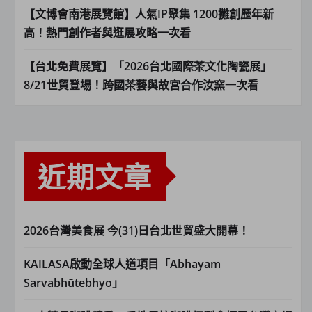
【文博會南港展覽館】人氣IP聚集 1200攤創歷年新
高！熱門創作者與逛展攻略一次看
【台北免費展覽】「2026台北國際茶文化陶瓷展」
8/21世貿登場！跨國茶藝與故宮合作汝窯一次看
近期文章
2026台灣美食展 今(31)日台北世貿盛大開幕！
KAILASA啟動全球人道項目「Abhayam
Sarvabhūtebhyo」