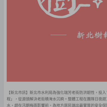
【新北市訊】新北市水利局為強化瑞芳老街防洪韌性，投入1,
程」，從源頭解決老街積淹水沉痾。整體工程在團隊日夜趕
水，趕在汛期梅雨影響前，為地方居民端出最實質的安全保