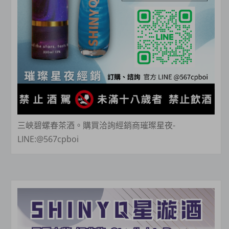
三峽碧螺春茶酒。購買洽詢經銷商璀璨星夜-
LINE:@567cpboi