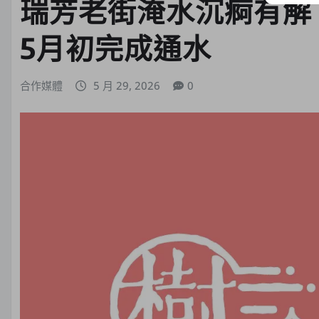
瑞芳老街淹水沉痾有解
5月初完成通水
合作媒體
5 月 29, 2026
0