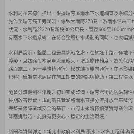
水利局長宋德仁指出，根據瑞芳區雨水下水道調查及系統分
施作至瑞芳高工旁涵洞，導致大雨時270巷上游雨水沿岳
狀況，水利局於270巷新設80公尺長，管徑600至100
有雨水下水道系統，在符合整體排水規劃的同時，也大幅減
水利局說明，整體工程最具挑戰之處，在於逢甲路不僅地下
障礙，且該路段本身車流量龐大，增添施作難度。為確保能
路面施工，另一半維持通行）模式維持雙向通行，在不影響
也特別感謝當地居民在施工期間的體諒與協助，讓工程得以
隨著分流機制在汛期之初即完成整備，瑞芳老街的防洪韌性
長期改善經費，規劃新建管涵將雨水直接分流排放至基隆河
完整是保障區域安全的基石，市府未來將持續落實專業治理
降雨挑戰時，能擁有更安心、穩定的生活環境。
新聞稿資料詳洽：新北市政府水利局 雨水下水道工程科 游