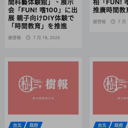
間科藝体験館」、展示
相「FUN! 
会「FUN! 嗜100」に出
推廣時間教育
展 親子向けDIY体験で
謝啓楊
7 月 
「時間教育」を推進
謝啓楊
7 月 18, 2026
台北
政府
台北
政府