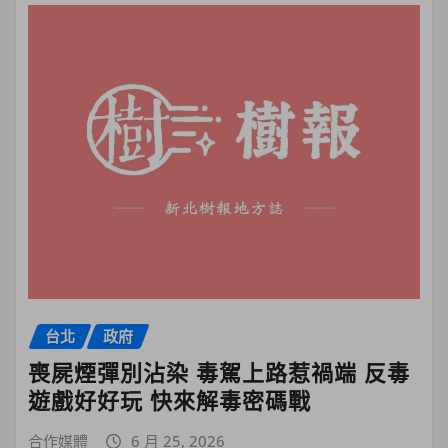
台北
政府
喪屍煙彈別沾染 毒駕上路惹禍端 反毒
遊戲好好玩 快來解毒密碼戰
合作媒體
6 月 25, 2026