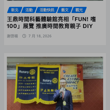
新北
活動
活動快訊
藝文
觀光
王鼎時間科藝體驗館亮相「FUN! 嗜
100」展覽 推廣時間教育親子 DIY
謝啓楊
7 月 18, 2026