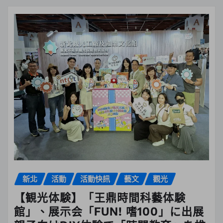
新北
活動
活動快訊
藝文
觀光
【観光体験】「王鼎時間科藝体験
館」、展示会「FUN! 嗜100」に出展