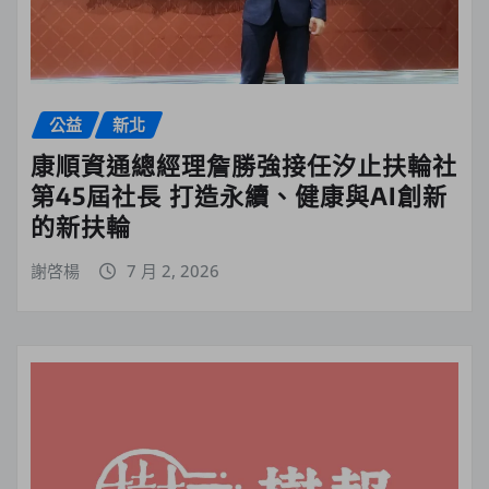
公益
新北
康順資通總經理詹勝強接任汐止扶輪社
第45屆社長 打造永續、健康與AI創新
的新扶輪
謝啓楊
7 月 2, 2026