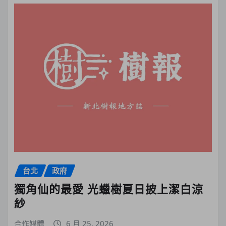
台北
政府
獨角仙的最愛 光蠟樹夏日披上潔白涼
紗
合作媒體
6 月 25, 2026