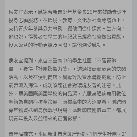
侯友宜表示，感謝台新青少年基金會26年來鼓勵青少年
投身志願服務，在環境、教育、文化及社會等議題上，
支持青少年參與公共事務，讓他們從中探索人生方向。
他也說，得獎者在學生的年紀就已經為社會做出貢獻，
投入公益的行動更擴及國際，讓他深受感動。
侯友宜提到，來自三重高中的學生社團「不落蒂聯
盟」，獲得「社團影響力獎」，透過撿街頭菸蒂的快閃
活動，以及在便利商店、餐廳等設置水溝攔截網，防止
菸蒂流入海洋，成功喚起社會對環境友善的注意。此
外，華美國際美國學校的何品潔，克服身體病痛用數位
藝術為自閉症孩童策展；康橋高中的大沼夏希，則跨國
募集物資送到烏俄戰爭現場、遠赴印度關懷童工，都展
現青年投入公益帶來的正面影響。
青年局補充，本屆新北市有3所學校、1個學生社團、21