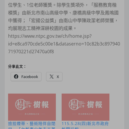
位學生、1位老師獲獎。除學生獎項外，「服務教育楷
模獎」由新北市南山高級中學、康橋高級中學及鳳鳴國
中獲得；「宏揚公益獎」由南山中學陳政潔老師榮獲，
均展現志工精神深耕校園的成果。
https://www.ntpc.gov.tw/ch/home.jsp?
id=e8ca970cde5c00e1&dataserno=10c82b3c897940
71970221d27470a0f8
分享此文：
Facebook
X
撿拾煙蒂、藝術陪伴自閉
115.5.28(四)新北市政府