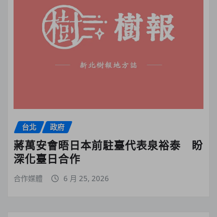
台北
政府
蔣萬安會晤日本前駐臺代表泉裕泰 盼
深化臺日合作
合作媒體
6 月 25, 2026