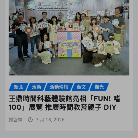
新北
活動
活動快訊
藝文
觀光
王鼎時間科藝體驗館亮相「FUN! 嗜
100」展覽 推廣時間教育親子 DIY
謝啓楊
7 月 18, 2026