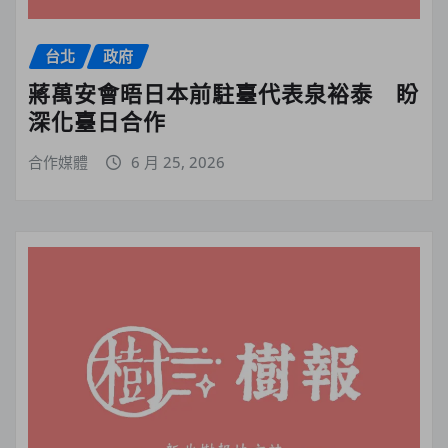
台北
政府
蔣萬安會晤日本前駐臺代表泉裕泰 盼
深化臺日合作
合作媒體
6 月 25, 2026