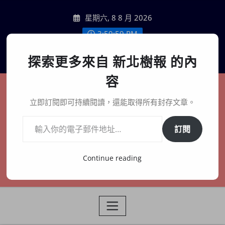
Skip
星期六, 8 8 月 2026
to
content
4:00:01 PM
聯絡我們
探索更多來自 新北樹報 的內
容
新北樹報
立即訂閱即可持續閱讀，還能取得所有封存文章。
輸入你的電子郵件地址…
在地、記憶、連結、創生
訂閱
Continue reading