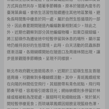
方式與自然共存。隨著季節轉換，原本於隧道內度冬的
臺灣葉鼻蝠，會依生活習性陸續遷往其他地區繁殖，避
免長時間集中棲息於同一處，屬於自然生態循環的一部
分，因此春夏期間隧道內蝙蝠數量相對減少。除此之
外，近期也觀察到部分其他蝙蝠物種，如東亞摺翅蝠，
將三貂嶺作為遷徙途中短暫停留與休息的場所，顯示當
地仍維持良好的生態環境。此時，白天活動的昆蟲族群
逐漸活躍，各類蝴蝶開始在隧道口及周邊林間出現，讓
步道景觀隨季節轉換，呈現不同樣貌。
新北市政府觀光旅遊局表示，近期於三貂嶺生態友善隧
道周邊，可觀察到多種蝴蝶活動。其中，青斑鳳蝶經常
在向陽的林間低空飛行，其翅膀帶有青色斑點，飛行時
節奏平穩，容易吸引遊客目光；網絲蛺蝶則多停留於林
緣或植被較為茂密處，展翅時可見細緻紋路，常於葉片
間短暫停棲覓食；而琉璃翠鳳蝶因翅膀呈現藍綠色澤，