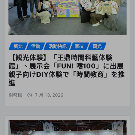
新北
活動
活動快訊
藝文
觀光
【観光体験】「王鼎時間科藝体験
館」、展示会「FUN! 嗜100」に出展
親子向けDIY体験で「時間教育」を推
進
謝啓楊
7 月 18, 2026