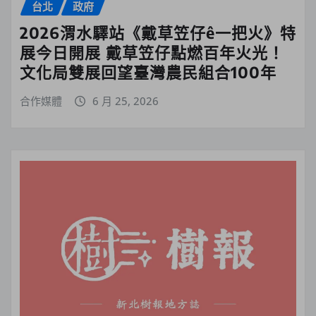
台北
政府
2026渭水驛站《戴草笠仔ê一把火》特
展今日開展 戴草笠仔點燃百年火光！
文化局雙展回望臺灣農民組合100年
合作媒體
6 月 25, 2026