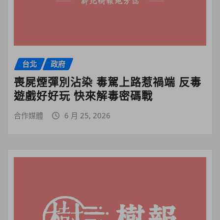
台北
政府
喪屍煙彈別沾染 毒駕上路惹禍端 反毒
遊戲好好玩 快來解毒密碼戰
合作媒體
6 月 25, 2026