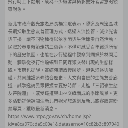
飛行時上下翻飛，成為不少遊客與攝影愛好者留意的觀
察對象。
新北市政府觀光旅遊局長楊宗珉表示，隧道及周邊區域
長期採取生態友善管理方式，透過人流控管、減少光害
與干擾，讓不同物種得以依季節與生活節奏自然活動。
民眾於春夏時節走訪三貂嶺，不僅可感受百年鐵道所留
下的歷史氛圍，也能在步行過程中觀察到蝴蝶於林間活
動，體驗從夜行性蝙蝠到日間蝶類交替出現的生態樣
貌。市府也提醒，賞蝶時請放慢腳步、避免追逐與觸
碰，共同維護這條結合歷史、人文與自然的生態友善廊
道，誠摯邀請民眾把握春夏好時節，走進「三貂嶺生態
友善隧道」，感受鐵道與山林交織而成的季節風景。更
多活動詳情請關注新北市觀光旅遊網及新北旅客臉書粉
絲專頁，獲取最新消息。
https://www.ntpc.gov.tw/ch/home.jsp?
id=e8ca970cde5c00e1&dataserno=10c82b3c897940