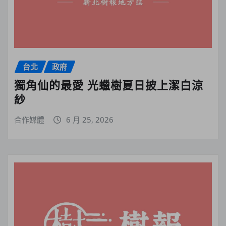
台北
政府
獨角仙的最愛 光蠟樹夏日披上潔白涼
紗
合作媒體
6 月 25, 2026