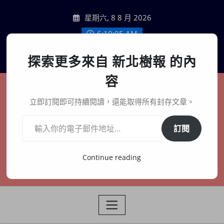
Skip
星期六, 8 8 月 2026
to
content
6:10:07 AM
聯絡我們
探索更多來自 新北樹報 的內
容
新北樹報
立即訂閱即可持續閱讀，還能取得所有封存文章。
輸入你的電子郵件地址…
在地、記憶、連結、創生
訂閱
Continue reading