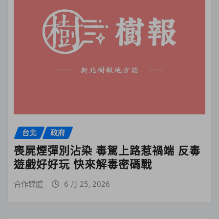
台北
政府
喪屍煙彈別沾染 毒駕上路惹禍端 反毒
遊戲好好玩 快來解毒密碼戰
合作媒體
6 月 25, 2026