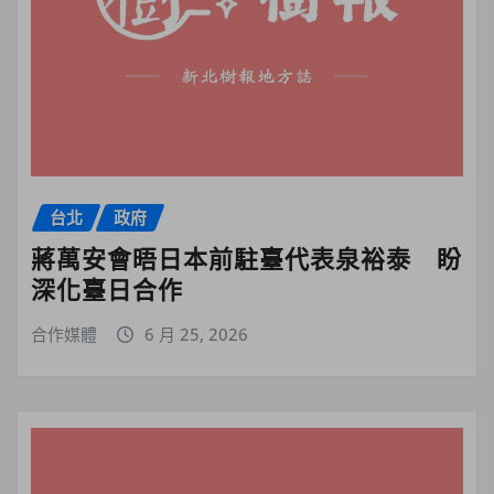
台北
政府
蔣萬安會晤日本前駐臺代表泉裕泰 盼
深化臺日合作
合作媒體
6 月 25, 2026