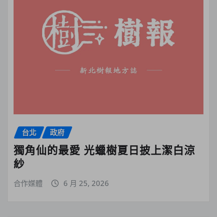
台北
政府
獨角仙的最愛 光蠟樹夏日披上潔白涼
紗
合作媒體
6 月 25, 2026