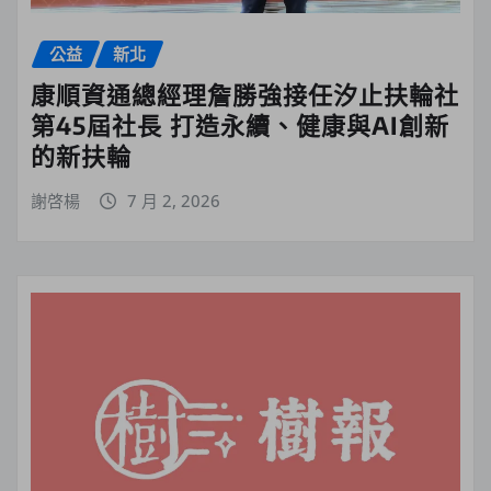
公益
新北
康順資通總經理詹勝強接任汐止扶輪社
第45屆社長 打造永續、健康與AI創新
的新扶輪
謝啓楊
7 月 2, 2026