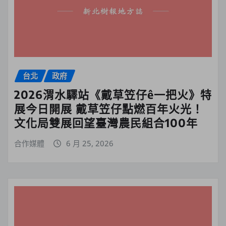
台北
政府
2026渭水驛站《戴草笠仔ê一把火》特
展今日開展 戴草笠仔點燃百年火光！
文化局雙展回望臺灣農民組合100年
合作媒體
6 月 25, 2026