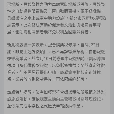
習場所、具娛樂性之動力車輛駕駛場所或設施、具娛樂
性之自助選物販賣機及卡匣自動販賣機、電子遊戲機、
具娛樂性之水上或空中動力設施)。新北市政府稅捐稽徵
處表示，此次修法有助於促進藝文活動與體育賽事發
展，也期盼相關業者能將免稅利益回饋消費者。
新北稅處進一步表示，配合娛樂稅修法，自5月22日
起，非屬上述課徵項目，已不再課徵娛樂稅。自動報繳
娛樂稅業者，於次月10日前辦理申報繳納時，請就應課
徵項目所代徵稅款報繳，以免影響權益；至於查定課徵
業者，則不需另行提出申請，該處會主動核定正確稅
額，業者於收到繳款書後，再依限繳納即可。
該處特別提醒，業者如經營符合娛樂稅法所規範之娛樂
設施或活動，應依規定主動向主管稽徵機關辦理登記，
並依法完成娛樂稅之代徵及申報繳納作業。