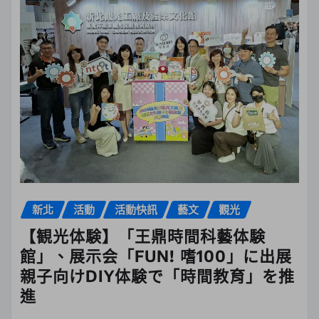
新北
活動
活動快訊
藝文
觀光
【観光体験】「王鼎時間科藝体験
館」、展示会「FUN! 嗜100」に出展
親子向けDIY体験で「時間教育」を推
進