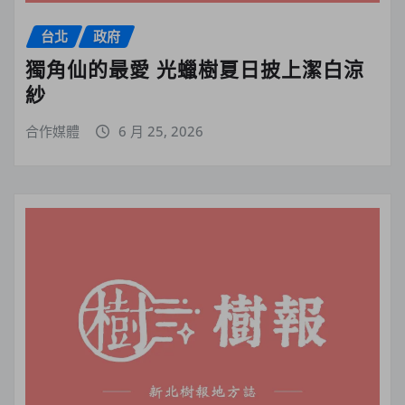
台北
政府
獨角仙的最愛 光蠟樹夏日披上潔白涼
紗
合作媒體
6 月 25, 2026