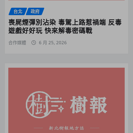
台北
政府
喪屍煙彈別沾染 毒駕上路惹禍端 反毒
遊戲好好玩 快來解毒密碼戰
合作媒體
6 月 25, 2026