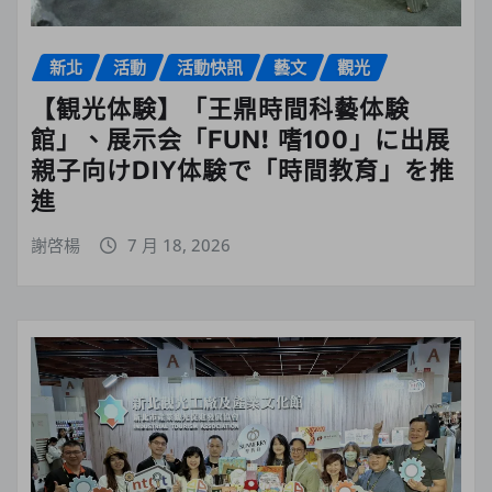
新北
活動
活動快訊
藝文
觀光
【観光体験】「王鼎時間科藝体験
館」、展示会「FUN! 嗜100」に出展
親子向けDIY体験で「時間教育」を推
進
謝啓楊
7 月 18, 2026