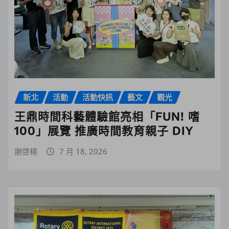
新北
活動
活動快訊
藝文
觀光
王鼎時間科藝體驗館亮相「FUN! 嗜
100」展覽 推廣時間教育親子 DIY
謝啓楊
7 月 18, 2026