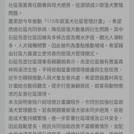
社區落實責任餵養與母犬絕育，從源頭減少遊蕩犬繁殖
問題。
農業部今年推動「115年遊蕩犬社區管理計畫」，希望
透過社區共同參與，降低遊蕩犬數量與衍生問題。其中
石碇烏塗社區因擁有多條古道及親水步道，觀光人潮較
多，人犬接觸頻繁，因此被列為重點推動場域，希望藉
由社區力量建立更完善的遊蕩犬管理模式。
石碇烏塗社區理事長賴麗娟表示，烏塗社區擁有豐富森
林與溪流生態，平時就相當重視環境維護與生態保育，
近年也積極推動人與犬隻友善共處，希望透過農村再生
計畫結合動保觀念，逐步打造兼顧居民、遊客與動物需
求的友善社區環境。
本次說明會除介紹培根計畫課程外，也特別加強社區遊
蕩犬管理觀念。若長期餵養遊蕩犬卻未同步絕育，容易
造成犬隻持續繁殖，進一步影響社區環境及公共安全，
因此鼓勵里長、居民共同協助改善不當餵養情形，並配