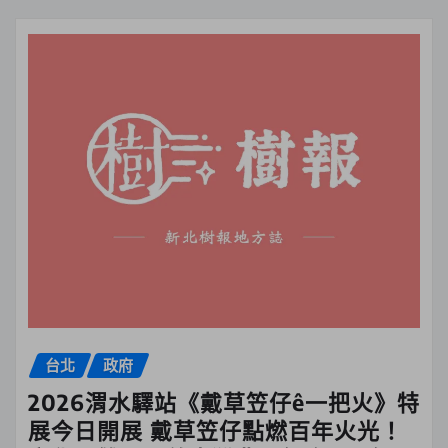
台北
政府
2026渭水驛站《戴草笠仔ê一把火》特
展今日開展 戴草笠仔點燃百年火光！