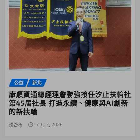
公益
新北
康順資通總經理詹勝強接任汐止扶輪社
第45屆社長 打造永續、健康與AI創新
的新扶輪
謝啓楊
7 月 2, 2026