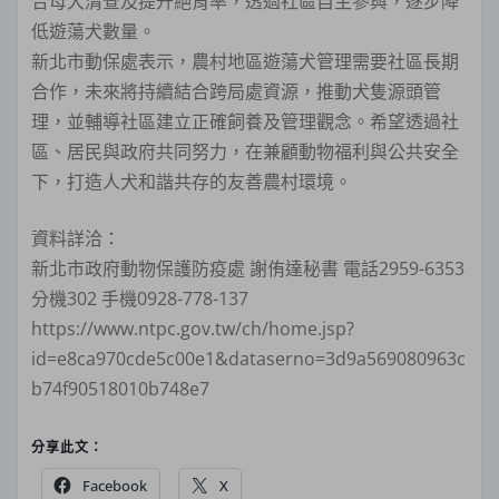
合母犬清查及提升絕育率，透過社區自主參與，逐步降
低遊蕩犬數量。
新北市動保處表示，農村地區遊蕩犬管理需要社區長期
合作，未來將持續結合跨局處資源，推動犬隻源頭管
理，並輔導社區建立正確飼養及管理觀念。希望透過社
區、居民與政府共同努力，在兼顧動物福利與公共安全
下，打造人犬和諧共存的友善農村環境。
資料詳洽：
新北市政府動物保護防疫處 謝侑達秘書 電話2959-6353
分機302 手機0928-778-137
https://www.ntpc.gov.tw/ch/home.jsp?
id=e8ca970cde5c00e1&dataserno=3d9a569080963c
b74f90518010b748e7
分享此文：
Facebook
X