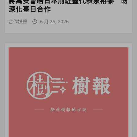
蔣萬安會晤日本前駐臺代表泉裕泰 盼
深化臺日合作
合作媒體
6 月 25, 2026