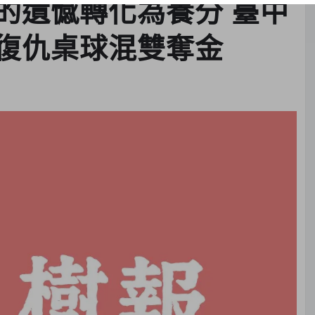
的遺憾轉化為養分 臺中
復仇桌球混雙奪金