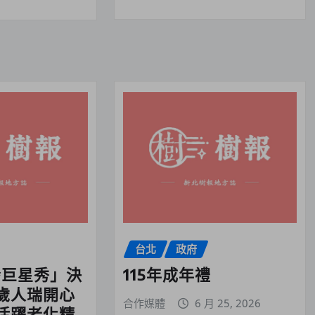
台北
政府
齡巨星秀」決
115年成年禮
歲人瑞開心
合作媒體
6 月 25, 2026
活躍老化精