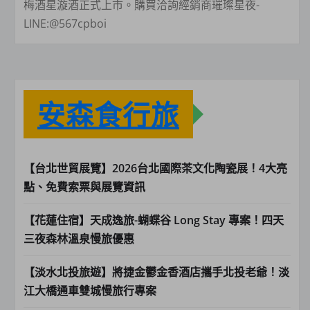
梅酒星漩酒正式上市。購買洽詢經銷商璀璨星夜-
LINE:@567cpboi
安森食行旅
【台北世貿展覽】2026台北國際茶文化陶瓷展！4大亮
點、免費索票與展覽資訊
【花蓮住宿】天成逸旅-蝴蝶谷 Long Stay 專案！四天
三夜森林溫泉慢旅優惠
【淡水北投旅遊】將捷金鬱金香酒店攜手北投老爺！淡
江大橋通車雙城慢旅行專案