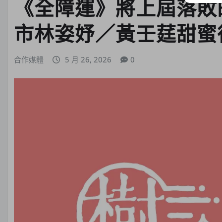
《全障運》將上屆落敗
市林姿妤／黃壬莛甜蜜
合作媒體
5 月 26, 2026
0