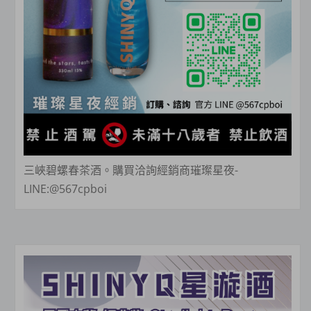
三峽碧螺春茶酒。購買洽詢經銷商璀璨星夜-
LINE:@567cpboi