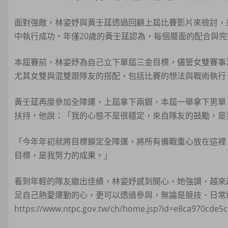
面對強敵，林姿妤與黃壬莛透過回顧上屆比賽影片來檢討，
中執行成功，年僅20歲的黃壬莛認為，每個層面的配合與
本屆賽前，林姿妤為自己立下單屆三金目標，儘管女雙賽事
尤其女雙與混雙跟隊友的搭配，包括比賽的想法與戰術執行
黃壬莛再度參加全障運，上屆拿下兩銀，本屆一舉拿下男單
扶持，他說：「我的心態不是很穩定，來自隊友的鼓勵，是
「今年年初就將目標鎖定全障運，將所有備戰重心放在這裡
目標，是我努力的成果。」
看到年輕的隊友繳出佳績，林姿妤感到開心，她強調，越來
足自己熱愛運動的心，更可以透過參與，無論是競技、日常
https://www.ntpc.gov.tw/ch/home.jsp?id=e8ca970cde