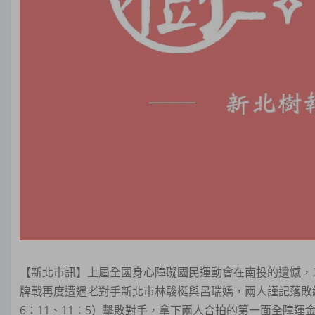
【新北市訊】上屆全國身心障礙國民運動會在南投的遺憾，
牌戰再度遭遇老對手新北市林駿梃與呂瑞嬌，兩人謹記落敗經驗
6：11、11：5）擊敗對手，拿下兩人合拍的第一面全障運