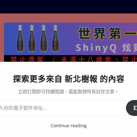
探索更多來自 新北樹報 的內容
生活百態
關於樹報
星漩酒哪裡買｜官方購買通路與L
立即訂閱即可持續閱讀，還能取得所有封存文章。
姿妤／黃壬莛甜蜜復仇桌球混雙奪金
Continue reading