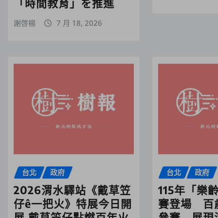
「時間教育」を推進
謝啓楊
7 月 18, 2026
台北
政府
台北
政府
2026渭水驛站《戴草笠
115年「樂
仔ê一把火》特展今日開
賽登場 百
展 戴草笠仔點燃百年火
參賽 展現