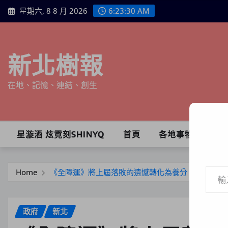
Skip
星期六, 8 8 月 2026
6:23:31 AM
to
content
新北樹報
在地、記憶、連結、創生
星漩酒 炫霓刻SHINYQ
首頁
各地事物
輸入你的電子郵件地址…
Home
《全障運》將上屆落敗的遺憾轉化為養分 臺中市林
政府
新北