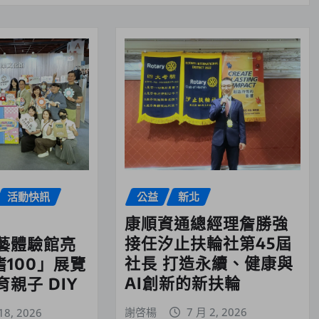
活動快訊
公益
新北
康順資通總經理詹勝強
接任汐止扶輪社第45屆
藝體驗館亮
社長 打造永續、健康與
嗜100」展覽
AI創新的新扶輪
親子 DIY
謝啓楊
7 月 2, 2026
18, 2026