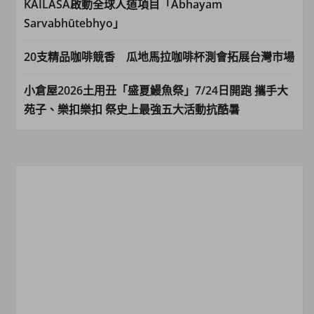
KAILASA啟動全球人道項目「Abhayam
Sarvabhūtebhyo」
20支精品咖啡競香 瓜地馬拉咖啡杯測會拓展台灣市場
小倉屋2026土用丑「盛夏鰻魚祭」7/24日開跑 攜手大
苑子、樂扣樂扣 祭史上最強五大活動抗酷暑