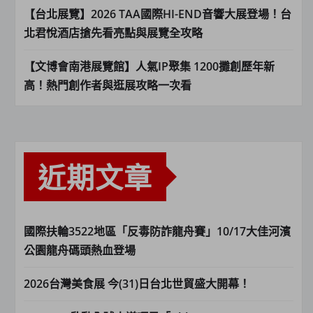
【台北展覽】2026 TAA國際HI-END音響大展登場！台
北君悅酒店搶先看亮點與展覽全攻略
【文博會南港展覽館】人氣IP聚集 1200攤創歷年新
高！熱門創作者與逛展攻略一次看
近期文章
國際扶輪3522地區「反毒防詐龍舟賽」10/17大佳河濱
公園龍舟碼頭熱血登場
2026台灣美食展 今(31)日台北世貿盛大開幕！