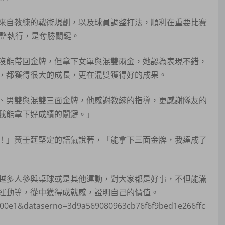
來自教練的戰術規劃，以及球員調整打法，順利在重要比賽
完整執行，是奪勝關鍵。
沒能帶回金牌，但拿下女單與混雙兩金，她認為表現不錯，
，都獲得很大的成長，更在混雙獲得好的成果。
、男雙與混雙三面金牌，他感謝教練的指導，更感謝隊友的
我能拿下好成績的關鍵。」
！」黃壬莛堅定的語氣說著，「能拿下三面金牌，我達成了
越多人參與桌球或是其他運動，對大家都是好事，不但能滿
運動等，從中獲得成就感，證明自己的價值。
5c00e1&dataserno=3d9a569080963cb76f6f9bed1e266ffc