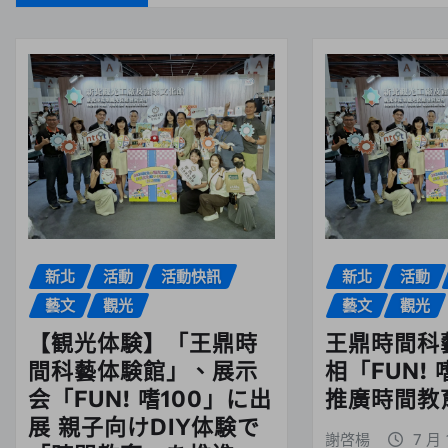
新北
活動
活動快訊
新北
活動
藝文
觀光
藝文
觀光
【観光体験】「王鼎時
王鼎時間科
間科藝体験館」、展示
相「FUN! 
会「FUN! 嗜100」に出
推廣時間教育
展 親子向けDIY体験で
謝啓楊
7 月 