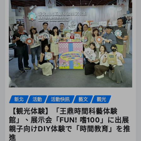
新北
活動
活動快訊
藝文
觀光
【観光体験】「王鼎時間科藝体験
館」、展示会「FUN! 嗜100」に出展
親子向けDIY体験で「時間教育」を推
進