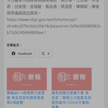
君、呂家愷、金瑞龍、黃永昌、蔡淑君、陳錦錠、陳家
琪等議員提出質詢。
https://www.ntpc.gov.tw/ch/home.jsp?
id=e8ca970cde5c00e1&dataserno=3d9a569080963c
b752b249494885bec1
分享此文：
Facebook
X
擴編逾5.4億預算力挺基
總質詢關注營養午餐 侯
層 侯友宜宣布調增里基
友宜：精進三大配套支持
等6項經費
提供每月1500元午餐指
導費