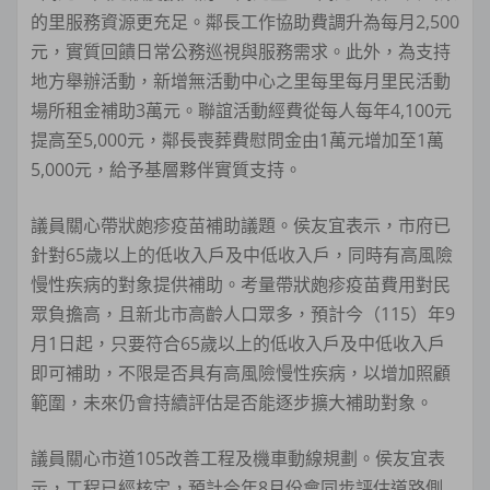
的里服務資源更充足。鄰長工作協助費調升為每月2,500
元，實質回饋日常公務巡視與服務需求。此外，為支持
地方舉辦活動，新增無活動中心之里每里每月里民活動
場所租金補助3萬元。聯誼活動經費從每人每年4,100元
提高至5,000元，鄰長喪葬費慰問金由1萬元增加至1萬
5,000元，給予基層夥伴實質支持。
議員關心帶狀皰疹疫苗補助議題。侯友宜表示，市府已
針對65歲以上的低收入戶及中低收入戶，同時有高風險
慢性疾病的對象提供補助。考量帶狀皰疹疫苗費用對民
眾負擔高，且新北市高齡人口眾多，預計今（115）年9
月1日起，只要符合65歲以上的低收入戶及中低收入戶
即可補助，不限是否具有高風險慢性疾病，以增加照顧
範圍，未來仍會持續評估是否能逐步擴大補助對象。
議員關心市道105改善工程及機車動線規劃。侯友宜表
示，工程已經核定，預計今年8月份會同步評估道路側