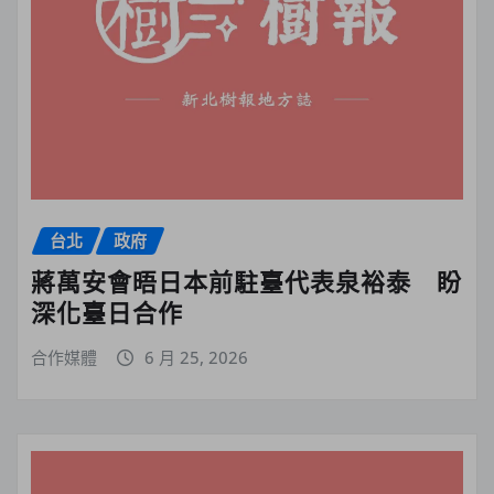
台北
政府
蔣萬安會晤日本前駐臺代表泉裕泰 盼
深化臺日合作
合作媒體
6 月 25, 2026