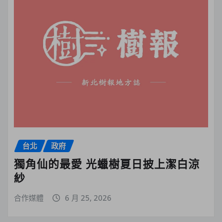
台北
政府
獨角仙的最愛 光蠟樹夏日披上潔白涼
紗
合作媒體
6 月 25, 2026