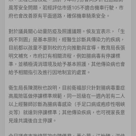
風等安全問題，若經評估市道105不適合機車行駛，市
府也會改善原有平面道路，確保機車騎乘安全。
對於議員關心幼童防疫及照護議題。侯友宜表示，「生
病不到園」是基本原則，經醫生診斷具傳染力的疾病，
目前都以孩童不要到校的方向推動與宣導。教育局長張
明文補充，市府訂有相關流程，例如腸病毒有停課標
準，並積極清消環境及給予基本照護，其他傳染病也會
給予相關指引及進行因地制宜的處置。
衛生局長陳潤秋也說明，目前衛福部只針對腸病毒重症
高風險區做停課標準規範，同一班級在一週內若有二人
以上經醫師診斷為腸病毒感染（手足口病或疱疹性咽峽
炎等）就達到停課標準；其他傳染疾病，也可視家長意
見達共識後自主停課。
今日議會市政總質詢由陳儀君、黃心華、江怡臻、洪佳