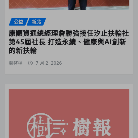
公益
新北
康順資通總經理詹勝強接任汐止扶輪社
第45屆社長 打造永續、健康與AI創新
的新扶輪
謝啓楊
7 月 2, 2026