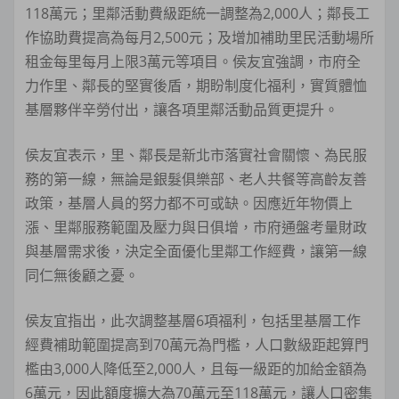
118萬元；里鄰活動費級距統一調整為2,000人；鄰長工
作協助費提高為每月2,500元；及增加補助里民活動場所
租金每里每月上限3萬元等項目。侯友宜強調，市府全
力作里、鄰長的堅實後盾，期盼制度化福利，實質體恤
基層夥伴辛勞付出，讓各項里鄰活動品質更提升。
侯友宜表示，里、鄰長是新北市落實社會關懷、為民服
務的第一線，無論是銀髮俱樂部、老人共餐等高齡友善
政策，基層人員的努力都不可或缺。因應近年物價上
漲、里鄰服務範圍及壓力與日俱增，市府通盤考量財政
與基層需求後，決定全面優化里鄰工作經費，讓第一線
同仁無後顧之憂。
侯友宜指出，此次調整基層6項福利，包括里基層工作
經費補助範圍提高到70萬元為門檻，人口數級距起算門
檻由3,000人降低至2,000人，且每一級距的加給金額為
6萬元，因此額度擴大為70萬元至118萬元，讓人口密集