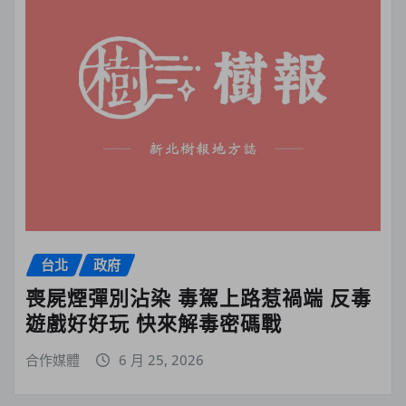
台北
政府
喪屍煙彈別沾染 毒駕上路惹禍端 反毒
遊戲好好玩 快來解毒密碼戰
合作媒體
6 月 25, 2026