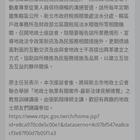
動產專業從業人員保持順暢的溝通管道，該所每年定期
邀集轄區公所、新北市政府稅捐稽徵處淡水分處、轄區
戶政事務所及財政部北區國稅局淡水稽徵所等相關機
關，召開地政士座談會，除簡要報告該所業務情形、宣
導地政法令政策新訊及為民服務相關措施外，更期透過
面對面的互動交流及由與會地政士不吝提出興革建言之
方式，協助該所精進為民服務措施及品質，以建立互信
及互益的夥伴關係。
廖主任另表示，本次座談會後，將與新北市地政士公會
聯合舉辦「地政士執業有關案件-最新法律見解速覽」之
教育訓練講座，由張凱翔律師主講，歡迎有興趣的地政
士朋友們踴躍參加。
https://www.ntpc.gov.tw/ch/home.jsp?
id=e8ca970cde5c00e1&dataserno=4c07bf547ea8ce
cf3e87f00d7b05f1a3