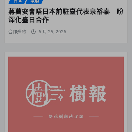
台北
政府
蔣萬安會晤日本前駐臺代表泉裕泰 盼
深化臺日合作
合作媒體
6 月 25, 2026