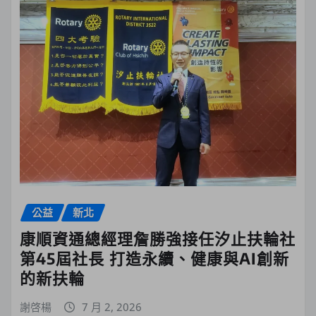
公益
新北
康順資通總經理詹勝強接任汐止扶輪社
第45屆社長 打造永續、健康與AI創新
的新扶輪
謝啓楊
7 月 2, 2026