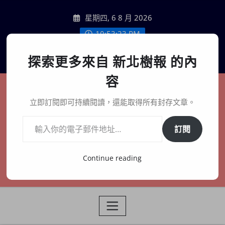
Skip
星期四, 6 8 月 2026
to
content
10:53:24 PM
聯絡我們
探索更多來自 新北樹報 的內
容
新北樹報
立即訂閱即可持續閱讀，還能取得所有封存文章。
輸入你的電子郵件地址…
在地、記憶、連結、創生
訂閱
Continue reading