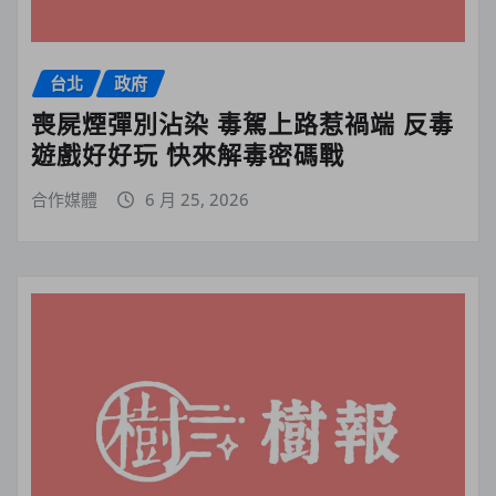
台北
政府
喪屍煙彈別沾染 毒駕上路惹禍端 反毒
遊戲好好玩 快來解毒密碼戰
合作媒體
6 月 25, 2026