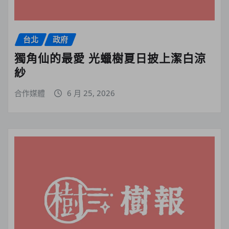
台北
政府
獨角仙的最愛 光蠟樹夏日披上潔白涼
紗
合作媒體
6 月 25, 2026