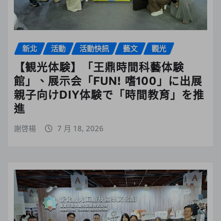
新北
活動
活動快訊
藝文
觀光
【観光体験】「王鼎時間科藝体験
館」、展示会「FUN! 嗜100」に出展
親子向けDIY体験で「時間教育」を推
進
謝啓楊
7 月 18, 2026