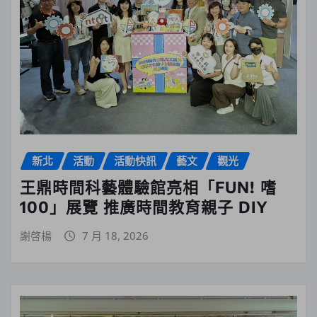
新北
活動
活動快訊
藝文
觀光
王鼎時間科藝體驗館亮相「FUN! 嗜
100」展覽 推廣時間教育親子 DIY
謝啓楊
7 月 18, 2026