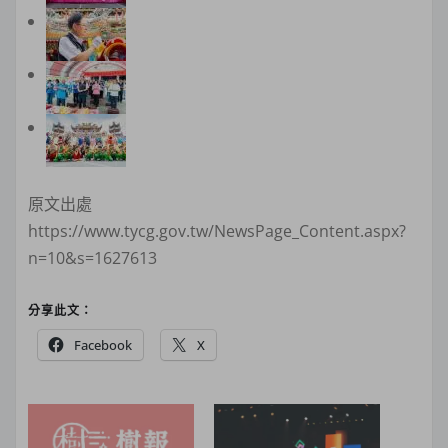
原文出處
https://www.tycg.gov.tw/NewsPage_Content.aspx?
n=10&s=1627613
分享此文：
Facebook
X