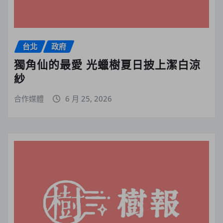
台北
政府
獨角仙的最愛 光蠟樹夏日披上潔白涼
紗
合作媒體
6 月 25, 2026