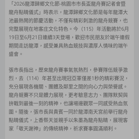
「2026龍潭歸鄉文化節-桃園市市長盃龍舟賽記者會暨
龍舟點睛儀式」時表示，龍潭歸鄉文化節是每年龍潭大
池最熱鬧的節慶活動，不僅有精彩刺激的龍舟競賽，也
完整展現在地客庄文化特色。今（115）年活動將於6月
19日至6月21日連續3天登場，歡迎市民朋友於端午連假
期間走訪龍潭，感受兼具熱血競技與濃厚人情味的端午
盛會。
張市長指出，歷來龍舟賽事氣氛熱烈，參賽隊伍競爭激
烈，去（114）年甚至出現冠亞軍僅差1秒的精彩賽況，
充分展現各機關、團體及鄰里之間的向心力與榮譽感。
龍舟競賽不只是體力展現，更考驗意志力、團隊默契與
拚戰到最後一刻的精神，也讓場邊觀眾一同感受熱血氛
圍。隨後，張市長與貴賓一同於龍潭南天宮前舉行龍舟
點睛儀式，上香祭天並親手以朱墨為龍舟點睛，展現客
家「敬天謝神」的傳統精神，祈求賽事圓滿順利。