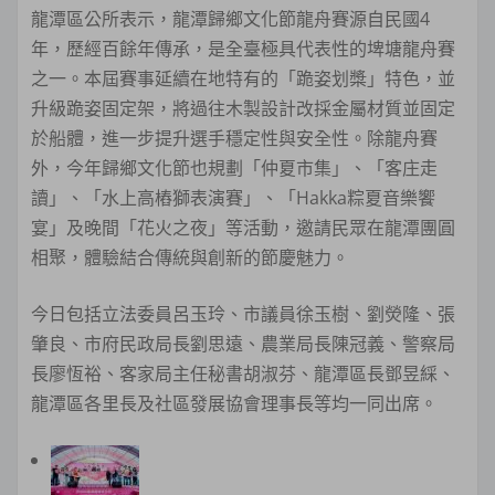
龍潭區公所表示，龍潭歸鄉文化節龍舟賽源自民國4
年，歷經百餘年傳承，是全臺極具代表性的埤塘龍舟賽
之一。本屆賽事延續在地特有的「跪姿划槳」特色，並
升級跪姿固定架，將過往木製設計改採金屬材質並固定
於船體，進一步提升選手穩定性與安全性。除龍舟賽
外，今年歸鄉文化節也規劃「仲夏市集」、「客庄走
讀」、「水上高樁獅表演賽」、「Hakka粽夏音樂饗
宴」及晚間「花火之夜」等活動，邀請民眾在龍潭團圓
相聚，體驗結合傳統與創新的節慶魅力。
今日包括立法委員呂玉玲、市議員徐玉樹、劉熒隆、張
肇良、市府民政局長劉思遠、農業局長陳冠義、警察局
長廖恆裕、客家局主任秘書胡淑芬、龍潭區長鄧昱綵、
龍潭區各里長及社區發展協會理事長等均一同出席。