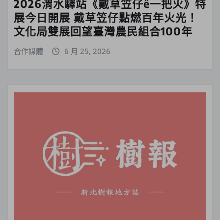
2026渭水驛站《戴草笠仔ê一把火》特
展今日開展 戴草笠仔點燃百年火光！
文化局雙展回望臺灣農民組合100年
合作媒體
6 月 25, 2026