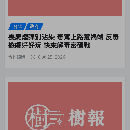
台北
政府
喪屍煙彈別沾染 毒駕上路惹禍端 反毒
遊戲好好玩 快來解毒密碼戰
合作媒體
6 月 25, 2026