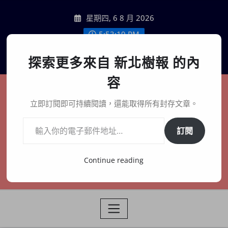
Skip
星期四, 6 8 月 2026
to
content
5:53:20 PM
聯絡我們
探索更多來自 新北樹報 的內
容
新北樹報
立即訂閱即可持續閱讀，還能取得所有封存文章。
輸入你的電子郵件地址…
在地、記憶、連結、創生
訂閱
Continue reading