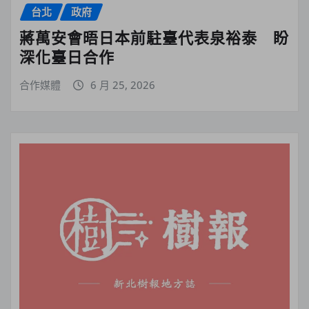
台北
政府
蔣萬安會晤日本前駐臺代表泉裕泰 盼
深化臺日合作
合作媒體
6 月 25, 2026