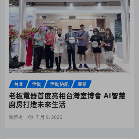
台北
活動
活動快訊
產業
老板電器首度亮相台灣室博會 AI智慧
廚房打造未來生活
謝啓楊
7 月 9, 2026