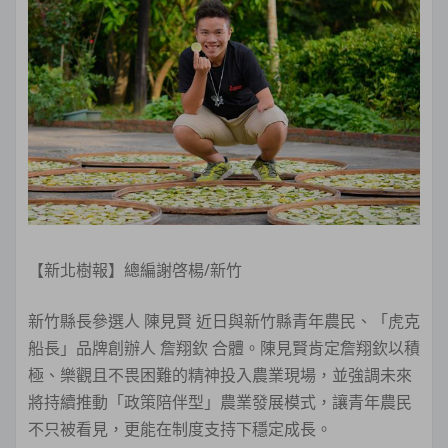
【新北樹報】總編謝啓楊/新竹
新竹縣長參選人 陳見賢 近日與新竹縣青年農民、「虎克
船長」品牌創辦人 詹翔欽 合體。陳見賢肯定詹翔欽以積
極、樂觀且不畏困難的精神投入農業現場，並強調未來
將持續推動「政策陪伴型」農業發展模式，讓青年農民
不只被看見，更能在制度支持下穩定成長。