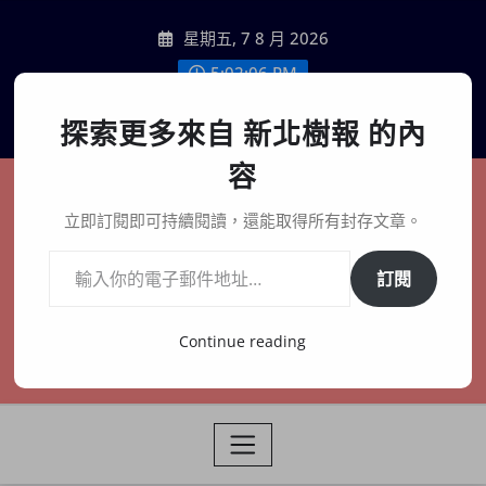
Skip
星期五, 7 8 月 2026
to
content
5:02:07 PM
聯絡我們
探索更多來自 新北樹報 的內
容
新北樹報
立即訂閱即可持續閱讀，還能取得所有封存文章。
輸入你的電子郵件地址…
在地、記憶、連結、創生
訂閱
Continue reading