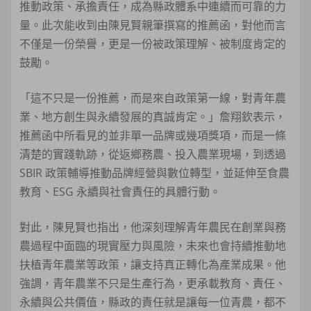
推動政策、承擔責任，成為縣政體系中連續而可靠的力
量。此次能收到由陳見賢親筆撰寫的推薦函，對他而言
不僅是一份榮譽，更是一份被政策理解、被制度肯定的
鼓勵。
「這不只是一份推薦，而是來自政策第一線，對青年農
業、地方創生與永續發展的真誠肯定。」詹翔欽表示，
推薦函中所看見的並非單一品牌或幾項獎項，而是一條
清楚的實踐軌跡，從返鄉務農、投入農業現場，到透過
SBIR 政策輔導推動品牌經營與數位轉型，並延伸至食農
教育、ESG 永續與社會責任的具體行動。
對此，陳見賢也指出，他深刻理解青年農民在創業與務
農過程中面臨的現實壓力與風險，未來也會持續推動地
扶植青年農業等政策，讓支持真正轉化為產業成果。他
強調，青年農業不只是生產行為，更承載教育、責任、
永續與公共價值，縣政的責任就是讓每一位青農，都不