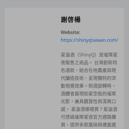
謝啓楊
Website:
https://shinyqtaiwan.com/
星漩酒（ShinyQ）是璀璨星
夜販售之商品。 台灣創新特
色酒款，結合在地農產與現
代釀造技術，呈現獨特的流
動視覺效果。倒酒旋轉時，
酒體會展現如星空般的璀璨
光影，兼具觀賞性與清爽口
感。 星漩酒哪裡買？星漩酒
可透過璀璨星夜官方通路購
買，提供多款風味與禮盒選