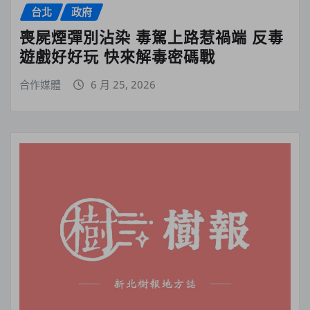
台北
政府
喪屍煙彈別沾染 毒駕上路惹禍端 反毒
遊戲好好玩 快來解毒密碼戰
合作媒體
6 月 25, 2026