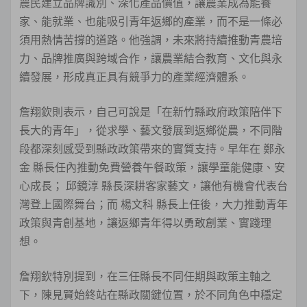
農民建立品牌識別、深化產品價值，讓農業成為能養
家、能就業、也能吸引青年返鄉的產業，而不是一條必
須用熱情苦撐的道路。他強調，未來將持續推動青農培
力、品牌推廣與跨域合作，讓農業結合教育、文化與永
續發展，形成真正具有競爭力的產業經濟體系。
詹翔欽則表示，自己可說是「在新竹縣政府政策陪伴下
長大的青年」，從求學、藝文發展到返鄉從農，不同階
段都深刻感受到縣政政策帶來的實質支持。早年在 鄭永
金 縣長任內推動免費營養午餐政策，讓學童能健康、安
心成長； 邱鏡淳 縣長深耕客家藝文，讓他有機會代表台
灣登上國際舞台；而 楊文科 縣長上任後，大力推動青年
政策與青創基地，讓返鄉青年得以勇敢創業、實踐理
想。
詹翔欽特別提到，在三任縣長不同任期與政策主軸之
下，陳見賢始終站在縣政關鍵位置，於不同角色中穩定