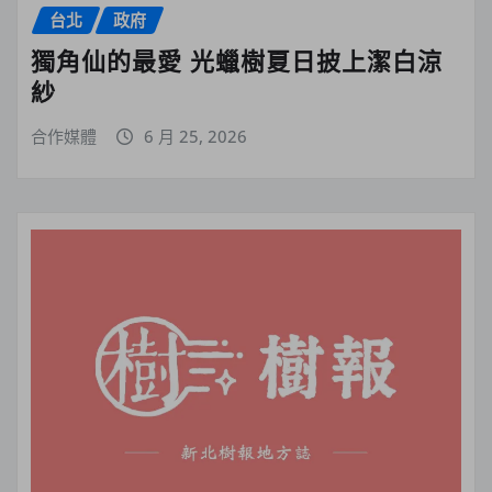
台北
政府
獨角仙的最愛 光蠟樹夏日披上潔白涼
紗
合作媒體
6 月 25, 2026