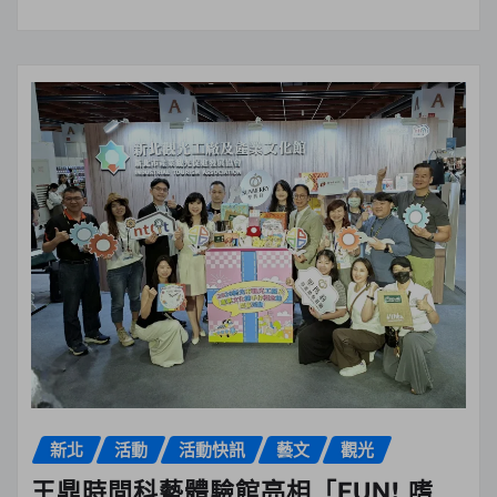
新北
活動
活動快訊
藝文
觀光
王鼎時間科藝體驗館亮相「FUN! 嗜