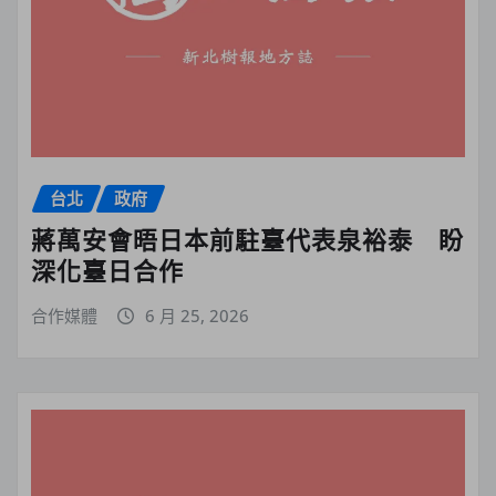
台北
政府
蔣萬安會晤日本前駐臺代表泉裕泰 盼
深化臺日合作
合作媒體
6 月 25, 2026