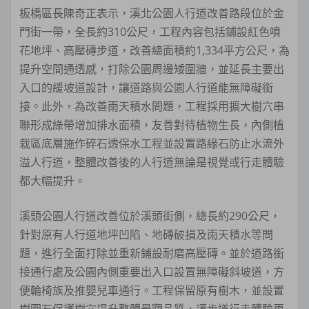
板橋區長陳奇正表示，溪北公園人行道改善路段位於金
門街一帶，全長約310公尺，工程內容包括鋪設紅色噴
花地坪、高壓磚步道，改善總面積約1,334平方公尺，為
提升空間通透感，打除公園周邊矮圍牆，並延長主要出
入口的緩坡道設計，讓道路與公園人行道能無障礙銜
接。此外，為改善雨天積水問題，工程採用擴大樹穴串
聯形成綠帶增加排水面積，友善對待植物生長，內側植
栽區底層施作碎石透保水工程並設置路緣石防止水流外
溢人行道，整體改善後的人行道無論是視覺或行走體驗
都大幅提升。
溪頭公園人行道改善位於溪頭街側，總長約290公尺，
針對原有人行道地坪凹陷、地磚破損及雨天積水等問
題，進行全面打除並重新鋪設耐磨高壓磚。並於道路銜
接通行處及公園內側重要出入口設置無障礙斜坡道，方
便輪椅族及推嬰兒車通行。工程保留原有樹木，並設置
樹圍石保護樹穴提升整體景觀品質，讓步道行走體驗更