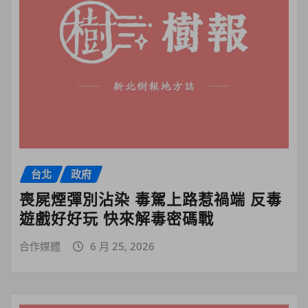
台北
政府
喪屍煙彈別沾染 毒駕上路惹禍端 反毒
遊戲好好玩 快來解毒密碼戰
合作媒體
6 月 25, 2026