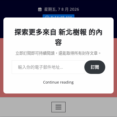
Skip
星期五, 7 8 月 2026
to
content
8:44:50 AM
聯絡我們
探索更多來自 新北樹報 的內
容
新北樹報
立即訂閱即可持續閱讀，還能取得所有封存文章。
輸入你的電子郵件地址…
在地、記憶、連結、創生
訂閱
Continue reading