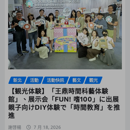
新北
活動
活動快訊
藝文
觀光
【観光体験】「王鼎時間科藝体験
館」、展示会「FUN! 嗜100」に出展
親子向けDIY体験で「時間教育」を推
進
謝啓楊
7 月 18, 2026