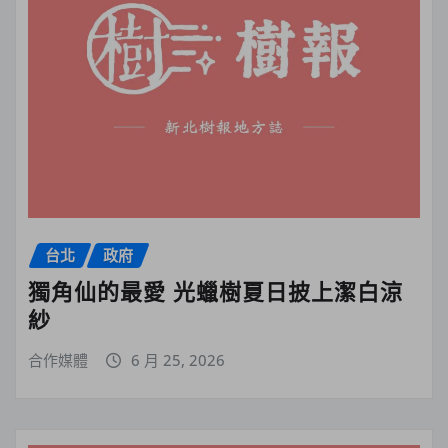
台北
政府
獨角仙的最愛 光蠟樹夏日披上潔白涼
紗
合作媒體
6 月 25, 2026