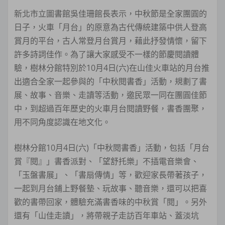
新北市立圖書館吳佳珊館長表示，中秋節是全家團圓的
日子，火車「月台」的原意為古代傳統建築中供人登高
賞月的平台，古人常登月台賞月，藉此抒發情懷，留下
許多詩詞佳作。為了讓大家感受不一樣的節慶閱讀體
驗，樹林分館特別於10月4日(六)在山佳火車站的月台推
出適合全家一起參與的「中秋閱書香」活動，規劃了書
展、故事、音樂、走讀等活動，邀民眾一同在團圓佳節
中，到超過百年歷史的火車月台閱讀野餐，書香團聚，
用不同角度認識在地文化。
樹林分館10月4日(六)「中秋閱書香」活動，包括「月台
賞『閱』」書香派對、「望舒托樂」不插電音樂會、
「玉盤書展」、「書扇傳情」等，歡迎家長帶著孩子，
一起到月台鋪上野餐墊、玩故事、聽音樂，還可以把喜
歡的書帶回家，體驗充滿書香味的中秋賞「閱」。另外
還有「山佳走讀」，將帶親子走訪百年車站、蓋淡坑