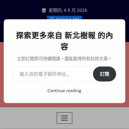
Skip
星期四, 6 8 月 2026
to
content
8:02:55 AM
聯絡我們
探索更多來自 新北樹報 的內
容
新北樹報
立即訂閱即可持續閱讀，還能取得所有封存文章。
輸入你的電子郵件地址…
在地、記憶、連結、創生
訂閱
Continue reading