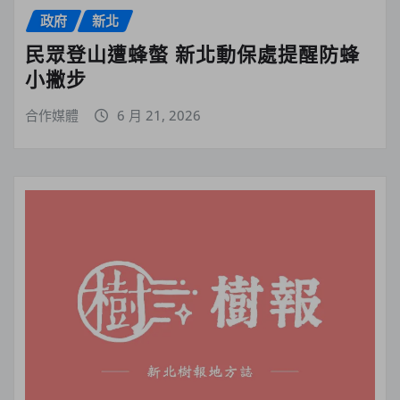
政府
新北
民眾登山遭蜂螫 新北動保處提醒防蜂
小撇步
合作媒體
6 月 21, 2026