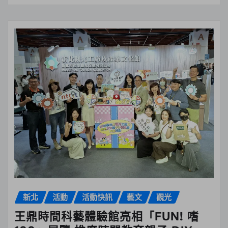
新北
活動
活動快訊
藝文
觀光
王鼎時間科藝體驗館亮相「FUN! 嗜