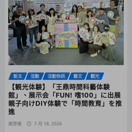
新北
活動
活動快訊
藝文
觀光
【観光体験】「王鼎時間科藝体験
館」、展示会「FUN! 嗜100」に出展
親子向けDIY体験で「時間教育」を推
進
謝啓楊
7 月 18, 2026