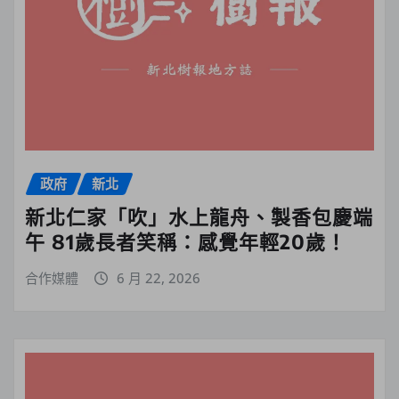
政府
新北
新北仁家「吹」水上龍舟、製香包慶端
午 81歲長者笑稱：感覺年輕20歲！
合作媒體
6 月 22, 2026