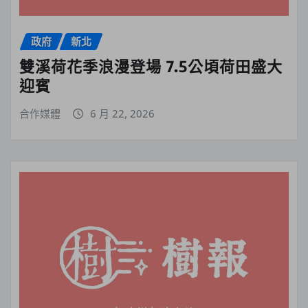
政府
新北
雙溪荷花季浪漫登場 7.5公頃荷田盛大
迎賓
合作媒體
6 月 22, 2026