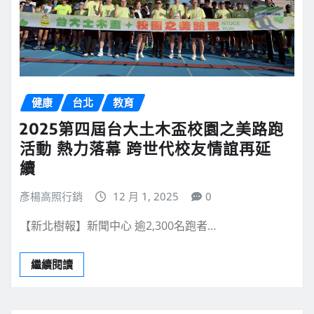
健康
台北
教育
2025第四屆台大土木盃校園之美路跑
活動 熱力落幕 跨世代校友情誼再延
續
彥楊高照行銷
12 月 1, 2025
0
【新北樹報】新聞中心 逾2,300名跑者…
繼續閱讀