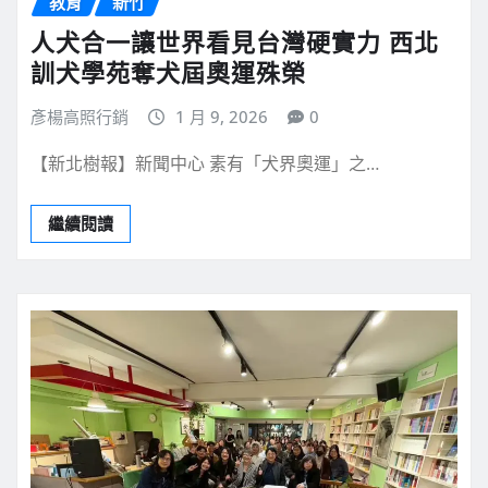
教育
新竹
人犬合一讓世界看見台灣硬實力 西北
訓犬學苑奪犬屆奧運殊榮
彥楊高照行銷
1 月 9, 2026
0
【新北樹報】新聞中心 素有「犬界奧運」之…
繼續閱讀