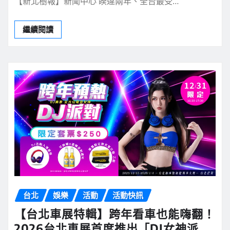
【新北樹報】新聞中心 睽違兩年、全台最受…
繼續閱讀
台北
娛樂
活動
活動快訊
【台北車展特輯】跨年看車也能嗨翻！
2026台北車展首度推出「DJ女神派