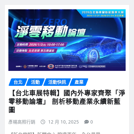
台北
活動
活動快訊
產業
【台北車展特輯】國內外專家齊聚「淨
零移動論壇」 剖析移動產業永續新藍
圖
彥楊高照行銷
12 月 10, 2025
0