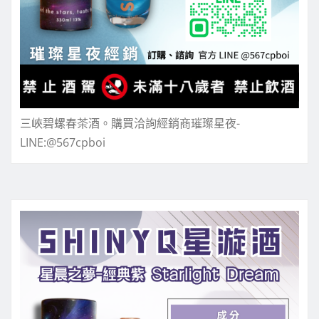
三峽碧螺春茶酒。購買洽詢經銷商璀璨星夜-
LINE:@567cpboi