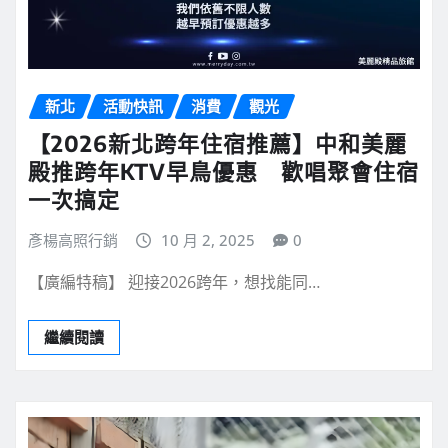
新北
活動快訊
消費
觀光
【2026新北跨年住宿推薦】中和美麗
殿推跨年KTV早鳥優惠 歡唱聚會住宿
一次搞定
彥楊高照行銷
10 月 2, 2025
0
【廣編特稿】 迎接2026跨年，想找能同…
繼續閱讀