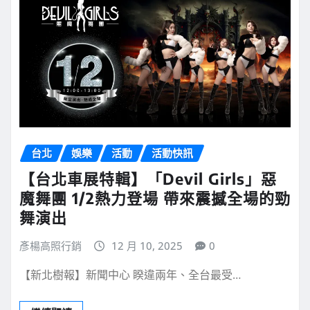
台北
娛樂
活動
活動快訊
【台北車展特輯】「Devil Girls」惡
魔舞團 1/2熱力登場 帶來震撼全場的勁
舞演出
彥楊高照行銷
12 月 10, 2025
0
【新北樹報】新聞中心 睽違兩年、全台最受…