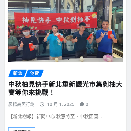
新北
消費
中秋柚見快手新北重新觀光市集剝柚大
賽等你來挑戰！
彥楊高照行銷
10 月 1, 2025
0
【新北樹報】新聞中心 秋意將至，中秋團圓…