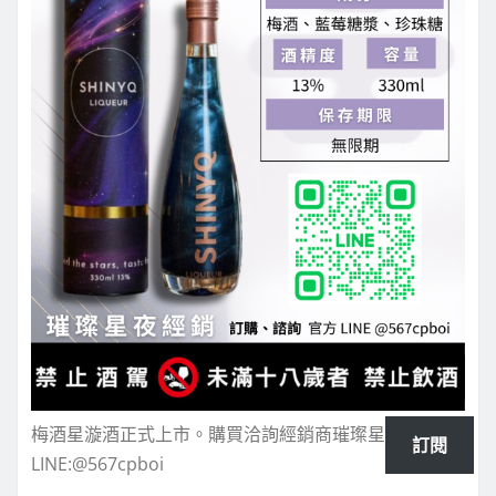
梅酒星漩酒正式上市。購買洽詢經銷商璀璨星夜-
訂閱
LINE:@567cpboi