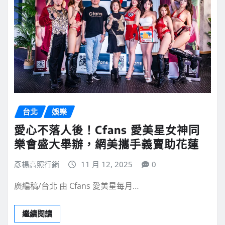
台北
娛樂
愛心不落人後！Cfans 愛美星女神同
樂會盛大舉辦，網美攜手義賣助花蓮
彥楊高照行銷
11 月 12, 2025
0
廣編稿/台北 由 Cfans 愛美星每月…
繼續閱讀