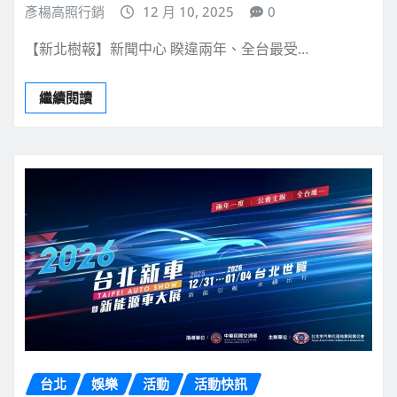
彥楊高照行銷
12 月 10, 2025
0
【新北樹報】新聞中心 睽違兩年、全台最受…
繼續閱讀
台北
娛樂
活動
活動快訊