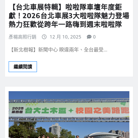
【台北車展特輯】啦啦隊車壇年度鉅
獻！2026台北車展3大啦啦隊魅力登場
熱力狂歡從跨年一路嗨到週末啦啦隊
彥楊高照行銷
12 月 10, 2025
0
【新北樹報】新聞中心 睽違兩年、全台最受…
繼續閱讀