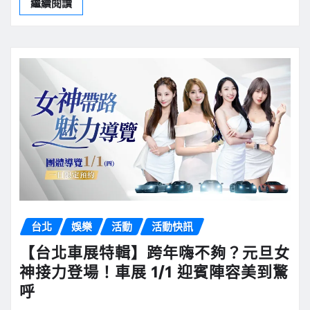
繼續閱讀
台北
娛樂
活動
活動快訊
【台北車展特輯】跨年嗨不夠？元旦女
神接力登場！車展 1/1 迎賓陣容美到驚
呼