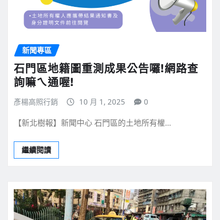
新聞專區
石門區地籍圖重測成果公告囉!網路查
詢嘛ㄟ通喔!
彥楊高照行銷
10 月 1, 2025
0
【新北樹報】新聞中心 石門區的土地所有權…
繼續閱讀