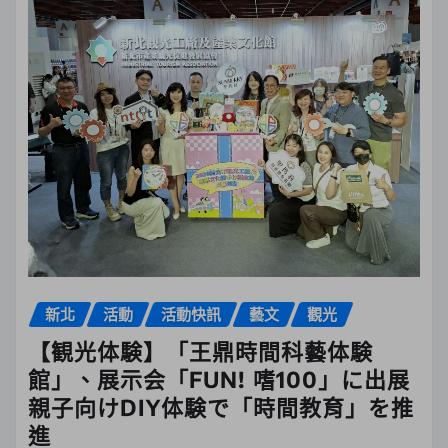
新北
活動
活動快訊
藝文
觀光
【観光体験】「王鼎時間科藝体験
館」、展示会「FUN! 嗜100」に出展
親子向けDIY体験で「時間教育」を推
進