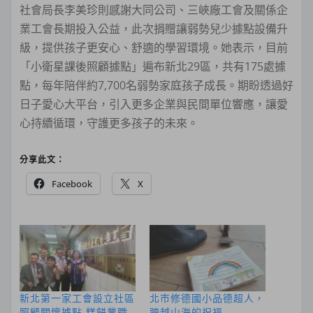
社會局長李美珍則感謝大同公司、三峽廠工會及關係企
業工會長期投入公益，此次捐贈讓弱勢兒少據點設備升
級，提供孩子更安心、舒適的學習環境。她表示，目前
「小衛星課後照顧據點」遍布新北29區，共有175處據
點，每年陪伴約7,700名弱勢家庭孩子成長。期盼透過好
日子愛心大平台，引入更多企業與民間單位響應，讓愛
心持續循環，守護更多孩子的未來。
分享此文：
Facebook
X
新北第一家工會設立社區
北市修德國小品德超人，
照顧關懷據點 糕餅業職
跨越山海的祝福