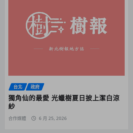
台北
政府
獨角仙的最愛 光蠟樹夏日披上潔白涼
紗
合作媒體
6 月 25, 2026