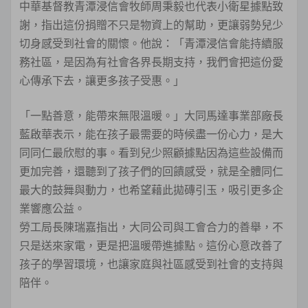
中華基督教青潭浸信會牧師周秉毅也代表小衛星據點致
謝，指出這份捐贈不只是物資上的幫助，更讓弱勢兒少
切身感受到社會的關懷。他說：「青潭浸信會能持續服
務社區，是因為有社會各界長期支持，我們會把這份愛
心傳承下去，讓更多孩子受惠。」
「一點善意，能帶來無限溫暖。」大同馬達事業部廠長
藍啟華表示，能在孩子最需要的時候盡一份心力，是大
同同仁最欣慰的事。看到兒少照顧據點因為這些設備而
更加完善，還聽到了孩子們的回饋感受，就是全體同仁
最大的鼓舞與動力，也希望藉此拋磚引玉，吸引更多企
業響應公益。
勞工局長陳瑞嘉指出，大同公司與工會合力的善舉，不
只是送來家電，更是把溫暖帶進據點。這份心意改善了
孩子的學習環境，也讓家庭與社區感受到社會的支持與
陪伴。