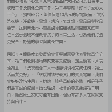
們開心地寫下心聲。家電知名品牌大同公司25日攜手三
峽廠工會及關係企業工會，第三年響應「好日子愛心大
平台」，捐贈65台、總價值逾10萬元的家電設備，包括
洗衣機、淨飲機、電鍋、烤箱、氣炸鍋、電風扇與吹風
機等，送到新北市小衛星課後照顧據點與團體家庭單
位。這份溫暖不僅改善孩子的日常生活，也為他們打造
更安全、舒適的學習與成長空間。
國際奔享體驗教育發展協會督導謝惠雯代表受贈單位分
享，孩子們收到禮物時既驚喜又感動，還主動寫卡片表
達謝意：「洗衣機像工人一樣靜悄悄地完成任務，讓生
活品質更好」、「很感謝獲得最實用的寶貴電器，我們
會好好珍惜使用」。她說，這些單純的心聲，都是孩子
們最真誠的感謝。她也強調，社會的善意能讓孩子明
白，雖然原生家庭可能有困難，但仍有許多人在默默支
持與陪伴。