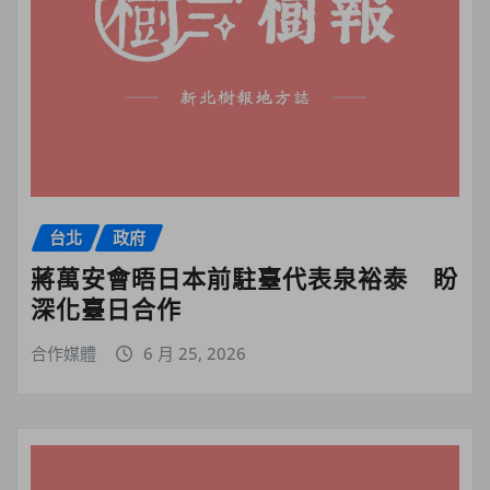
台北
政府
蔣萬安會晤日本前駐臺代表泉裕泰 盼
深化臺日合作
合作媒體
6 月 25, 2026