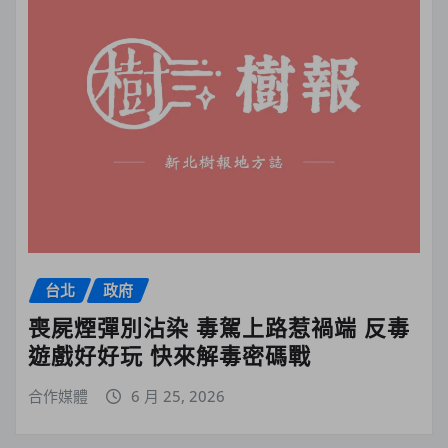
台北
政府
喪屍煙彈別沾染 毒駕上路惹禍端 反毒
遊戲好好玩 快來解毒密碼戰
合作媒體
6 月 25, 2026