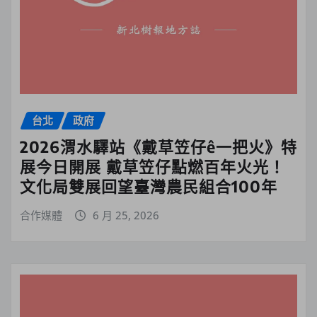
台北
政府
2026渭水驛站《戴草笠仔ê一把火》特
展今日開展 戴草笠仔點燃百年火光！
文化局雙展回望臺灣農民組合100年
合作媒體
6 月 25, 2026