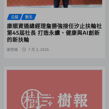
公益
新北
康順資通總經理詹勝強接任汐止扶輪社
第45屆社長 打造永續、健康與AI創新
的新扶輪
謝啓楊
7 月 2, 2026