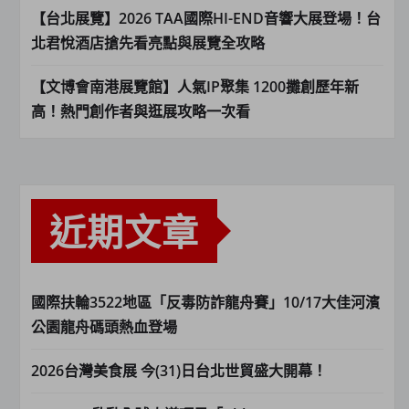
【台北展覽】2026 TAA國際HI-END音響大展登場！台
北君悅酒店搶先看亮點與展覽全攻略
【文博會南港展覽館】人氣IP聚集 1200攤創歷年新
高！熱門創作者與逛展攻略一次看
近期文章
國際扶輪3522地區「反毒防詐龍舟賽」10/17大佳河濱
公園龍舟碼頭熱血登場
2026台灣美食展 今(31)日台北世貿盛大開幕！