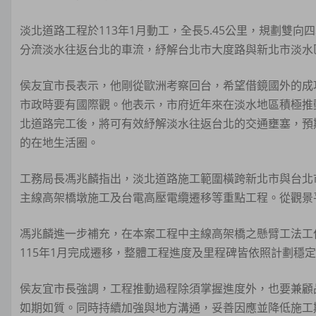
淡北道路工程於113年1月動工，全長5.45公里，規劃雙
分流淡水往返台北的車流，紓解台北市大度路與新北市淡水
侯友宜市長表示，他剛從歐洲考察回台，希望借鏡國外的成
市政時要有國際觀。他表示，市府近年來在淡水地區積極推
北道路完工後，將可有效紓解淡水往返台北的交通壅塞，預
的在地生活圈。
工務局長馮兆麟指出，淡北道路施工範圍橫跨新北市與台北
主線高架橋墩施工及台電高壓電纜遷移等重點工程。從觀景
馮兆麟進一步補充，在本案工程中主線高架橋之懸臂工法工
115年1月完成遷移，整體工程進度及里程碑皆依照計劃穩
侯友宜市長強調，工程推動過程除須掌握進度外，也要兼顧
如期如質。同時持續加強與地方溝通，妥善因應並降低施工