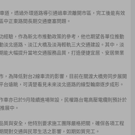
向四車道，透過外環道路導引通過車流離開市區，完工後能有效
區中正東路間長期交通壅塞問題。
功經驗，作為新北市推動政策的參考，他也期望各單位推動
動淡北道路、淡江大橋及淡海輕軌三大交通建設。其中，淡
期能大幅提升當地交通服務品質，打造便捷宜居、安居樂業
市，為降低對台2線車流的影響，目前在關渡大橋旁同步展開
平台遠眺，可清楚看見未來淡北道路的線型輪廓逐步成形。
作車亦已於9月陸續進場架設，民權路台電高壓電纜則預計於
定推展中。
品質與安全，他特別要求施工團隊嚴格把關，確保各項工程
期間對交通與民眾生活之影響，如期如質完工。