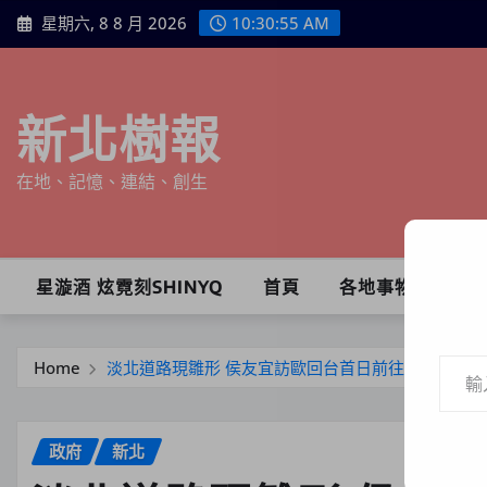
Skip
星期六, 8 8 月 2026
10:30:57 AM
to
content
新北樹報
在地、記憶、連結、創生
星漩酒 炫霓刻SHINYQ
首頁
各地事物
輸入你的電子郵件地址…
Home
淡北道路現雛形 侯友宜訪歐回台首日前往視察
政府
新北