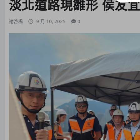
淡北道路現雛形 侯友
謝啓楊
9 月 10, 2025
0