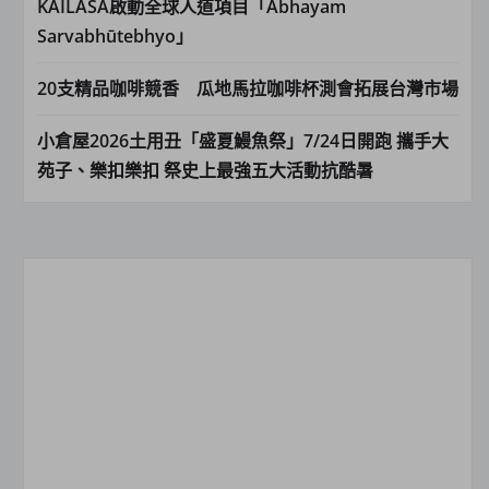
KAILASA啟動全球人道項目「Abhayam
Sarvabhūtebhyo」
20支精品咖啡競香 瓜地馬拉咖啡杯測會拓展台灣市場
小倉屋2026土用丑「盛夏鰻魚祭」7/24日開跑 攜手大
苑子、樂扣樂扣 祭史上最強五大活動抗酷暑