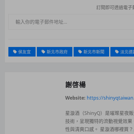
訂閱即可透過電子
輸入你的電子郵件地址…
侯友宜
新北市政府
新北市新聞
淡北道
謝啓楊
Website:
https://shinyqtaiwa
星漩酒（ShinyQ）是璀璨星
技術，呈現獨特的流動視覺效果
性與清爽口感。 星漩酒哪裡買