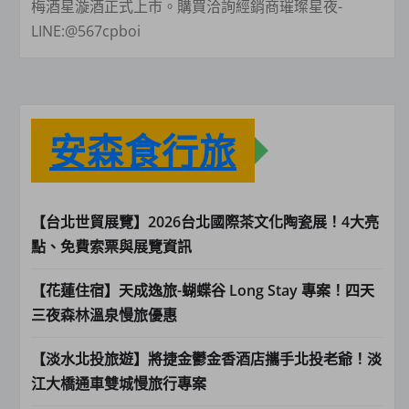
梅酒星漩酒正式上市。購買洽詢經銷商璀璨星夜-
LINE:@567cpboi
安森食行旅
【台北世貿展覽】2026台北國際茶文化陶瓷展！4大亮
點、免費索票與展覽資訊
【花蓮住宿】天成逸旅-蝴蝶谷 Long Stay 專案！四天
三夜森林溫泉慢旅優惠
【淡水北投旅遊】將捷金鬱金香酒店攜手北投老爺！淡
江大橋通車雙城慢旅行專案