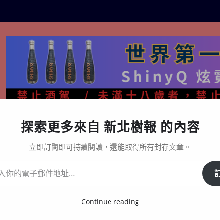
探索更多來自 新北樹報 的內容
生活百態
關於樹報
星漩酒哪裡買｜官方購買通路與L
立即訂閱即可持續閱讀，還能取得所有封存文章。
Continue reading