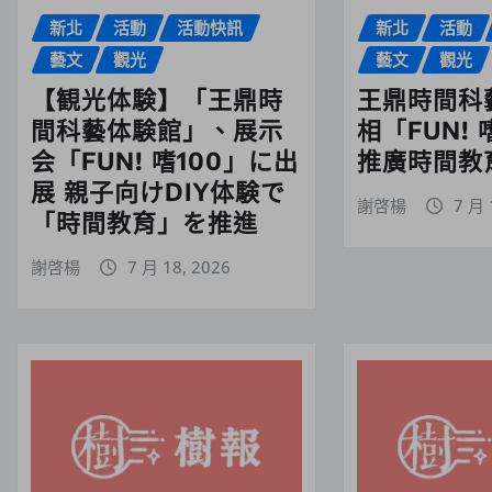
新北
活動
活動快訊
新北
活動
藝文
觀光
藝文
觀光
【観光体験】「王鼎時
王鼎時間科
間科藝体験館」、展示
相「FUN! 
会「FUN! 嗜100」に出
推廣時間教育
展 親子向けDIY体験で
謝啓楊
7 月 
「時間教育」を推進
謝啓楊
7 月 18, 2026