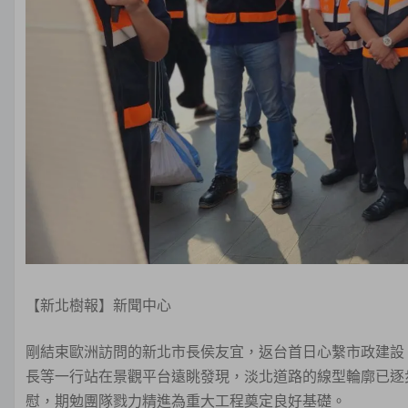
【新北樹報】新聞中心
剛結束歐洲訪問的新北市長侯友宜，返台首日心繫市政建設
長等一行站在景觀平台遠眺發現，淡北道路的線型輪廓已逐
慰，期勉團隊戮力精進為重大工程奠定良好基礎。