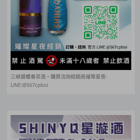
三峽碧螺春茶酒。購買洽詢經銷商璀璨星夜-
LINE:@567cpboi