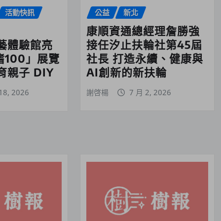
活動快訊
公益
新北
康順資通總經理詹勝強
接任汐止扶輪社第45屆
藝體驗館亮
社長 打造永續、健康與
嗜100」展覽
AI創新的新扶輪
親子 DIY
謝啓楊
7 月 2, 2026
18, 2026