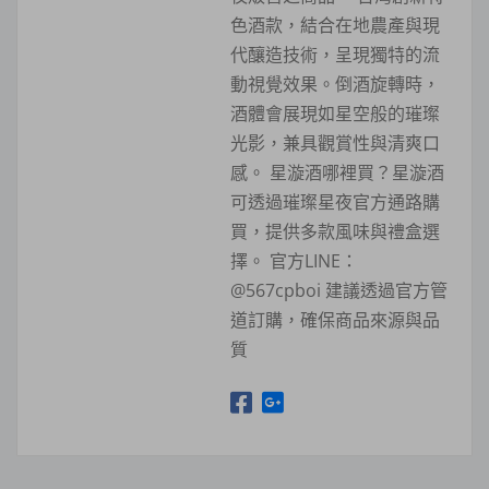
色酒款，結合在地農產與現
代釀造技術，呈現獨特的流
動視覺效果。倒酒旋轉時，
酒體會展現如星空般的璀璨
光影，兼具觀賞性與清爽口
感。 星漩酒哪裡買？星漩酒
可透過璀璨星夜官方通路購
買，提供多款風味與禮盒選
擇。 官方LINE：
@567cpboi 建議透過官方管
道訂購，確保商品來源與品
質