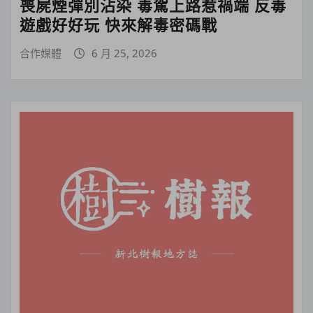
喪屍煙彈別沾染 毒駕上路惹禍端 反毒
遊戲好好玩 快來解毒密碼戰
合作媒體
6 月 25, 2026