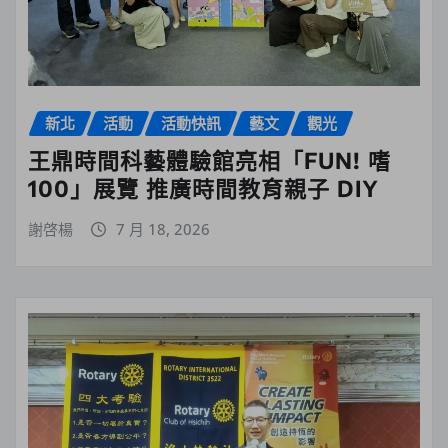
新北
活動
活動快訊
藝文
觀光
王鼎時間科藝體驗館亮相「FUN! 嗜
100」展覽 推廣時間教育親子 DIY
謝啓楊
7 月 18, 2026