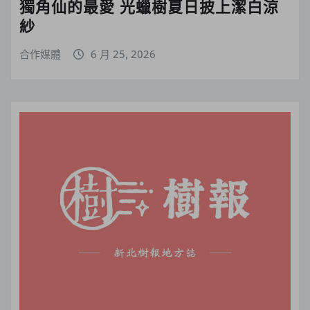
獨角仙的最愛 光蠟樹夏日披上潔白涼
紗
合作媒體
6 月 25, 2026