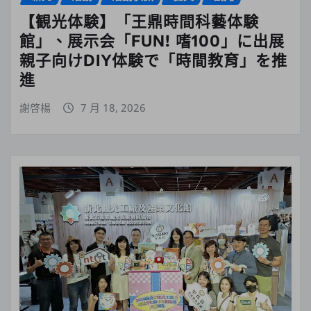
【観光体験】「王鼎時間科藝体験
館」、展示会「FUN! 嗜100」に出展
親子向けDIY体験で「時間教育」を推
進
謝啓楊
7 月 18, 2026