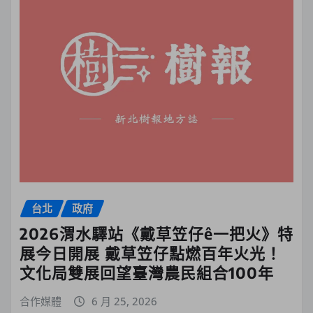
台北
政府
2026渭水驛站《戴草笠仔ê一把火》特
展今日開展 戴草笠仔點燃百年火光！
文化局雙展回望臺灣農民組合100年
合作媒體
6 月 25, 2026