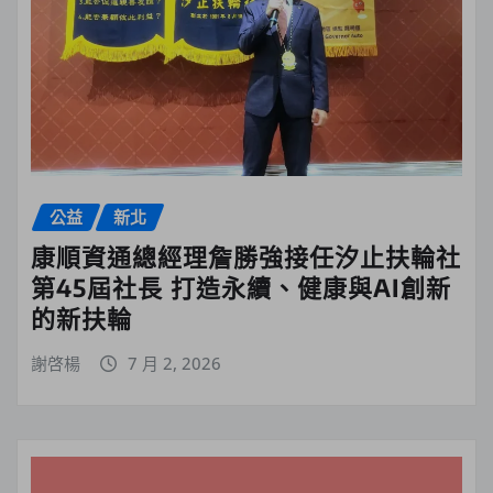
公益
新北
康順資通總經理詹勝強接任汐止扶輪社
第45屆社長 打造永續、健康與AI創新
的新扶輪
謝啓楊
7 月 2, 2026