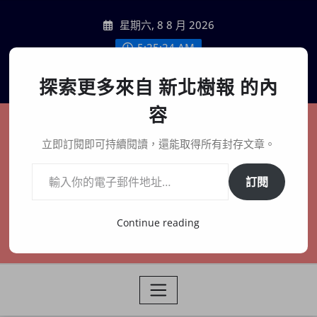
Skip
星期六, 8 8 月 2026
to
content
5:25:25 AM
聯絡我們
探索更多來自 新北樹報 的內
容
新北樹報
立即訂閱即可持續閱讀，還能取得所有封存文章。
輸入你的電子郵件地址…
在地、記憶、連結、創生
訂閱
Continue reading