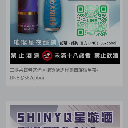
三峽碧螺春茶酒。購買洽詢經銷商璀璨星夜-
LINE:@567cpboi