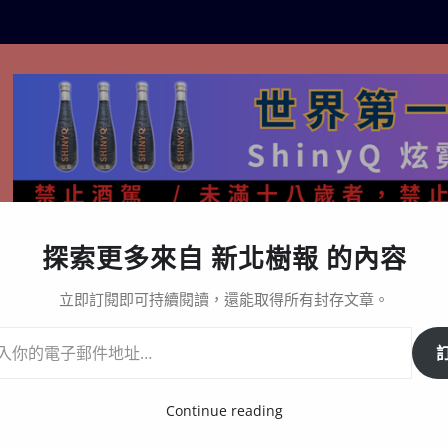
探索更多來自 新北樹報 的內容
生活百態
關於樹報
星漩酒哪裡買｜官方購買通路與L
立即訂閱即可持續閱讀，還能取得所有封存文章。
活動開始啦
Continue reading