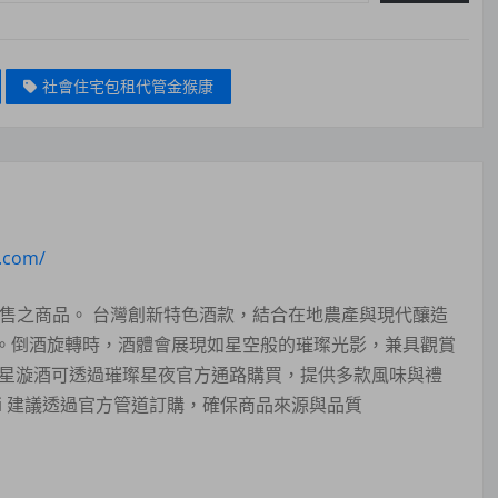
社會住宅包租代管金猴康
n.com/
夜販售之商品。 台灣創新特色酒款，結合在地農產與現代釀造
。倒酒旋轉時，酒體會展現如星空般的璀璨光影，兼具觀賞
？星漩酒可透過璀璨星夜官方通路購買，提供多款風味與禮
pboi 建議透過官方管道訂購，確保商品來源與品質