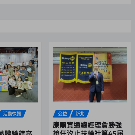
活動快訊
公益
新北
康順資通總經理詹勝強
接任汐止扶輪社第45屆
藝體驗館亮