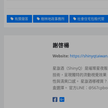
有獎徵答
樹林地政事務所
社會住宅包租代管
謝啓楊
Website:
https://shinyqtaiwa
星漩酒（ShinyQ）是璀璨星
技術，呈現獨特的流動視覺效果
性與清爽口感。 星漩酒哪裡買
盒選擇。 官方LINE：@567c