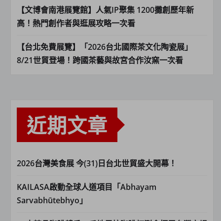
【文博會南港展覽館】人氣IP聚集 1200攤創歷年新
高！熱門創作者與逛展攻略一次看
【台北免費展覽】「2026台北國際茶文化陶瓷展」
8/21世貿登場！跨國茶藝與故宮合作汝窯一次看
近期文章
2026台灣美食展 今(31)日台北世貿盛大開幕！
KAILASA啟動全球人道項目「Abhayam
Sarvabhūtebhyo」