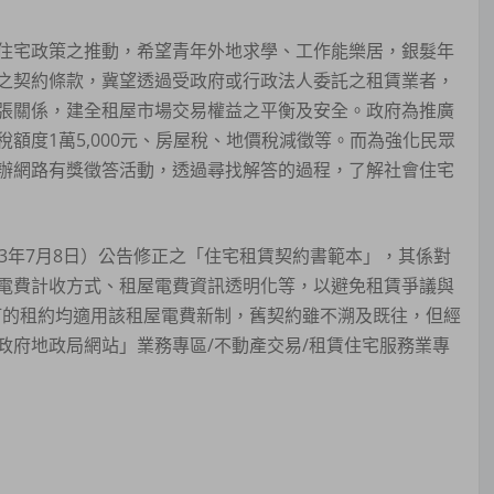
住宅政策之推動，希望青年外地求學、工作能樂居，銀髮年
之契約條款，冀望透過受政府或行政法人委託之租賃業者，
張關係，建全租屋市場交易權益之平衡及安全。政府為推廣
額度1萬5,000元、房屋稅、地價稅減徵等。而為強化民眾
辦網路有獎徵答活動，透過尋找解答的過程，了解社會住宅
3年7月8日）公告修正之「住宅租賃契約書範本」，其係對
電費計收方式、租屋電費資訊透明化等，以避免租賃爭議與
簽訂的租約均適用該租屋電費新制，舊契約雖不溯及既往，但經
政府地政局網站」業務專區/不動產交易/租賃住宅服務業專