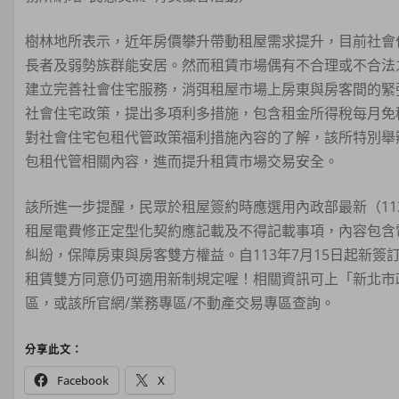
樹林地所表示，近年房價攀升帶動租屋需求提升，目前社會
長者及弱勢族群能安居。然而租賃市場偶有不合理或不合法
建立完善社會住宅服務，消弭租屋市場上房東與房客間的緊
社會住宅政策，提出多項利多措施，包含租金所得稅每月免稅
對社會住宅包租代管政策福利措施內容的了解，該所特別舉
包租代管相關內容，進而提升租賃市場交易安全。
該所進一步提醒，民眾於租屋簽約時應選用內政部最新（11
租屋電費修正定型化契約應記載及不得記載事項，內容包含
糾紛，保障房東與房客雙方權益。自113年7月15日起新
租賃雙方同意仍可適用新制規定喔！相關資訊可上「新北市
區，或該所官網/業務專區/不動產交易專區查詢。
分享此文：
Facebook
X