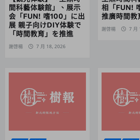
間科藝体験館」、展示
相「FUN! 
会「FUN! 嗜100」に出
推廣時間教育
展 親子向けDIY体験で
謝啓楊
7 月 
「時間教育」を推進
謝啓楊
7 月 18, 2026