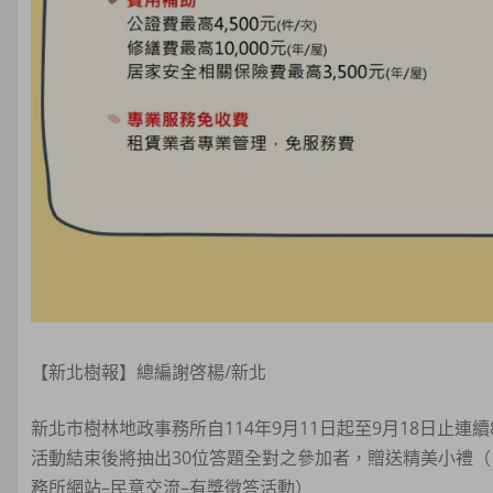
【新北樹報】總編謝啓楊/新北
新北市樹林地政事務所自114年9月11日起至9月18日止
活動結束後將抽出30位答題全對之參加者，贈送精美小禮（
務所網站–民意交流–有獎徵答活動）