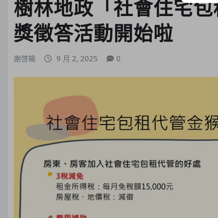
樹林地政「社會住宅包
獎徵答活動開始啦
謝啓楊
9 月 2, 2025
0