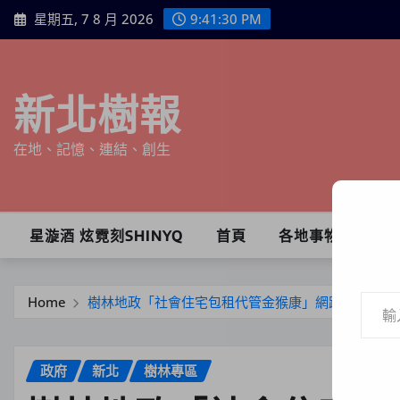
Skip
星期五, 7 8 月 2026
9:41:31 PM
to
content
新北樹報
在地、記憶、連結、創生
星漩酒 炫霓刻SHINYQ
首頁
各地事物
輸入你的電子郵件地址…
Home
樹林地政「社會住宅包租代管金猴康」網路有獎徵答
政府
新北
樹林專區