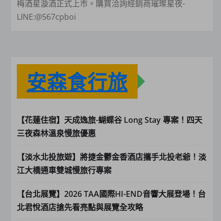
梅酒星漩酒正式上市。購買洽詢經銷商璀璨星夜-
LINE:@567cpboi
安森食行旅
【花蓮住宿】天成逸旅-蝴蝶谷 Long Stay 專案！四天
三夜森林溫泉慢旅優惠
【淡水北投旅遊】將捷金鬱金香酒店攜手北投老爺！淡
江大橋通車雙城慢旅行專案
【台北展覽】2026 TAA國際HI-END音響大展登場！台
北君悅酒店搶先看亮點與展覽全攻略