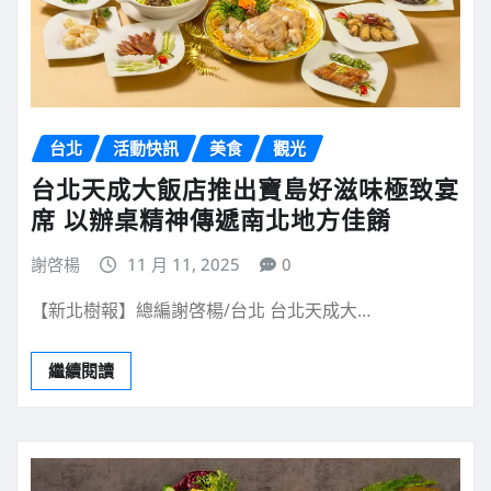
台北
活動快訊
美食
觀光
台北天成大飯店推出寶島好滋味極致宴
席 以辦桌精神傳遞南北地方佳餚
謝啓楊
11 月 11, 2025
0
【新北樹報】總編謝啓楊/台北 台北天成大…
繼續閱讀