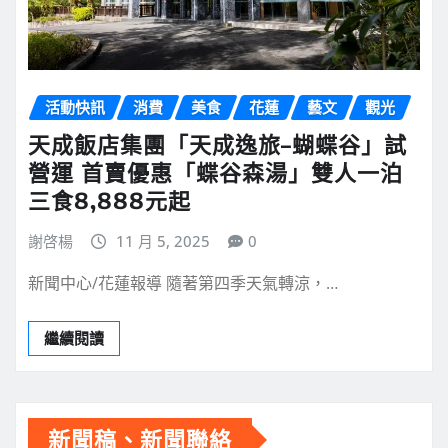
活動快訊
消費
美食
花蓮
藝文
觀光
天成飯店集團「天成逸旅–蝴蝶谷」試
營運 首賣優惠「蝶谷森湯」雙人一泊
三食8,888元起
謝啓楊
11 月 5, 2025
0
新聞中心/花蓮報導 隨著第四季天氣轉涼，…
繼續閱讀
新聞稿、新聞聯絡