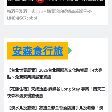
梅酒星漩酒正式上市。購買洽詢經銷商璀璨星夜-
LINE:@567cpboi
安森食行旅
【台北世貿展覽】2026台北國際茶文化陶瓷展！4大亮
點、免費索票與展覽資訊
【花蓮住宿】天成逸旅-蝴蝶谷 Long Stay 專案！四天三
夜森林溫泉慢旅優惠
【淡水北投旅遊】將捷金鬱金香酒店攜手北投老爺！淡