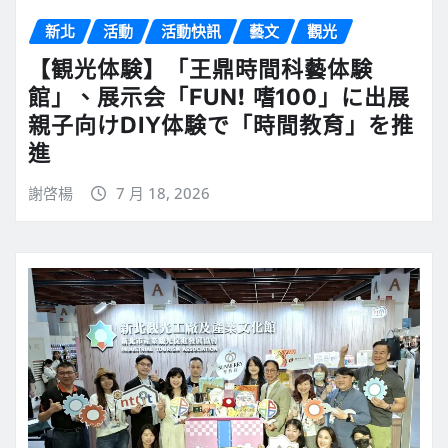
新北
活動
活動快訊
藝文
觀光
【観光体験】「王鼎時間科藝体験
館」、展示会「FUN! 嗜100」に出展
親子向けDIY体験で「時間教育」を推
進
謝啓楊
7 月 18, 2026