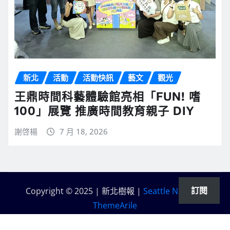
新北
活動
活動快訊
藝文
觀光
王鼎時間科藝體驗館亮相「FUN! 嗜
100」展覽 推廣時間教育親子 DIY
謝啓楊
7 月 18, 2026
訂閱
Copyright © 2025 | 新北樹報
|
Seattle News
by
ThemeArile