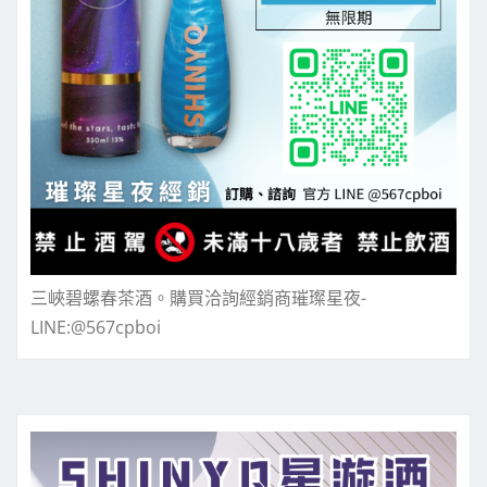
三峽碧螺春茶酒。購買洽詢經銷商璀璨星夜-
LINE:@567cpboi