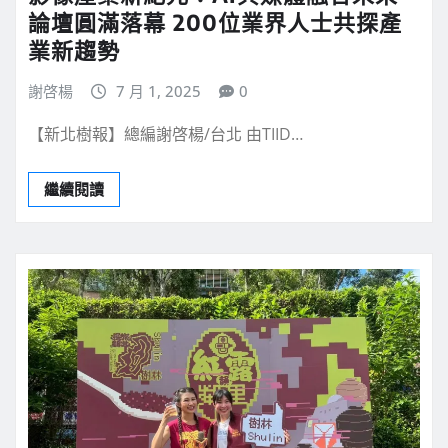
論壇圓滿落幕 200位業界人士共探產
業新趨勢
謝啓楊
7 月 1, 2025
0
【新北樹報】總編謝啓楊/台北 由TIID…
繼續閱讀