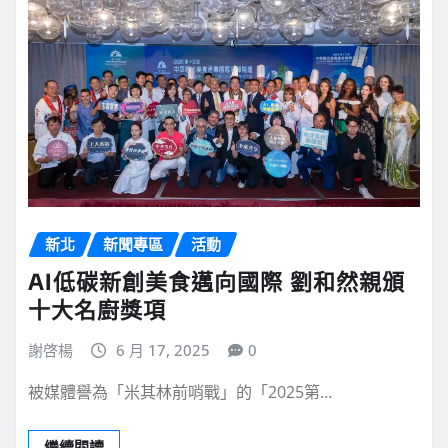
新北
新聞專區
活動
AI低碳新創美食邁向國際 劉和然親頒
十大名廚獎項
謝啓楊
6 月 17, 2025
0
被媒體譽為「米其林前哨戰」的「2025第…
繼續閱讀