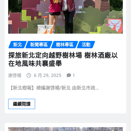
新北
新聞專區
樹林專區
活動
探旅新北定向越野樹林場 樹林酒廠以
在地風味共襄盛舉
謝啓楊
6 月 29, 2025
1
【新北樹報】總編謝啓楊/新北 由新北市政…
繼續閱讀