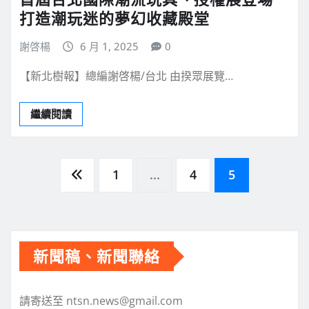
打造潮玩迷的夢幻收藏殿堂
謝啓楊
6 月 1, 2025
0
【新北樹報】總編謝啓楊/台北 由揆眾展覽…
繼續閱讀
文
1
...
4
5
章
分
新聞稿、新聞聯絡
頁
請寄送至 ntsn.news@gmail.com