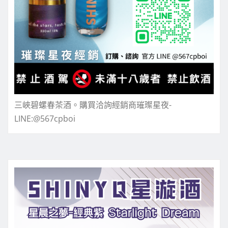
三峽碧螺春茶酒。購買洽詢經銷商璀璨星夜-
LINE:@567cpboi