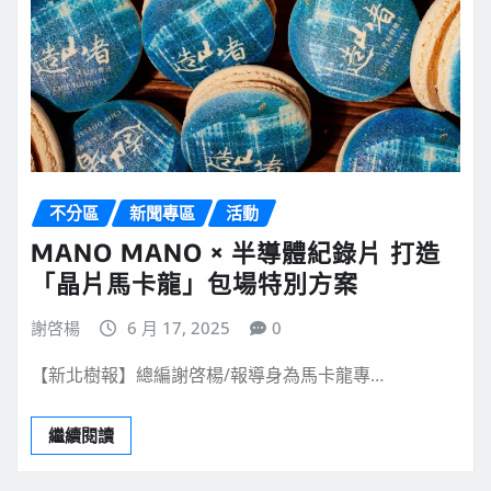
不分區
新聞專區
活動
MANO MANO × 半導體紀錄片 打造
「晶片馬卡龍」包場特別方案
謝啓楊
6 月 17, 2025
0
【新北樹報】總編謝啓楊/報導身為馬卡龍專…
繼續閱讀