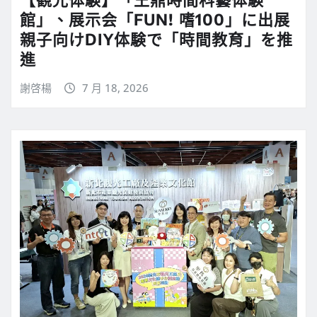
館」、展示会「FUN! 嗜100」に出展
親子向けDIY体験で「時間教育」を推
進
謝啓楊
7 月 18, 2026