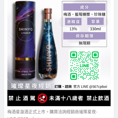
梅酒星漩酒正式上市。購買洽詢經銷商璀璨星夜-