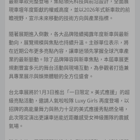
最新車款完整登場，集結領先科技與前沿設計，全面展
現車壇年度鉅獻的權威高度，並以2026年式新車款的前
瞻視野，宣示未來移動的技術方向與產業指標。
隨著展期進入倒數，各大品牌陸續揭露年度新車與最新
動向，展覽規模與焦點也持續升溫。主辦單位表示，將
在近期公布更多亮點內容，讓車迷領先掌握全球汽車產
業的最新脈動。除了品牌陣容與新車焦點，本屆車展更
規劃豐富多元的舞台活動與現場互動，為參觀者打造兼
具專業展示與娛樂體驗的全方位盛會。
台北車展將於1月3日推出「一日限定 × 美式應援」的超
級亮點活動，邀請人氣啦啦隊 Luxy Girls 再度登場，以
招牌的高能量舞力與熱力十足的美式應援秀點燃全場，
此次限定演出更讓車迷能近距離感受女神級團隊的震撼
氣場。