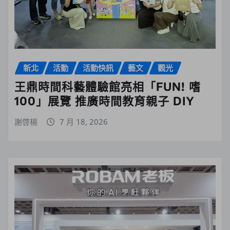
新北
活動
活動快訊
藝文
觀光
王鼎時間科藝體驗館亮相「FUN! 嗜
100」展覽 推廣時間教育親子 DIY
謝啓楊
7 月 18, 2026