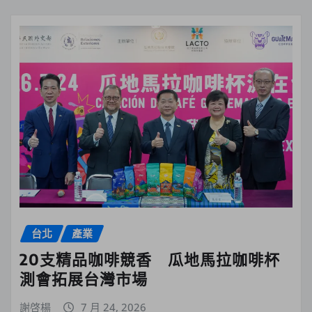
台北
產業
20支精品咖啡競香 瓜地馬拉咖啡杯
測會拓展台灣市場
謝啓楊
7 月 24, 2026