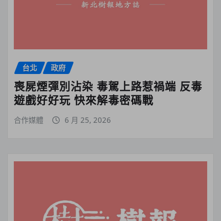
台北
政府
喪屍煙彈別沾染 毒駕上路惹禍端 反毒
遊戲好好玩 快來解毒密碼戰
合作媒體
6 月 25, 2026