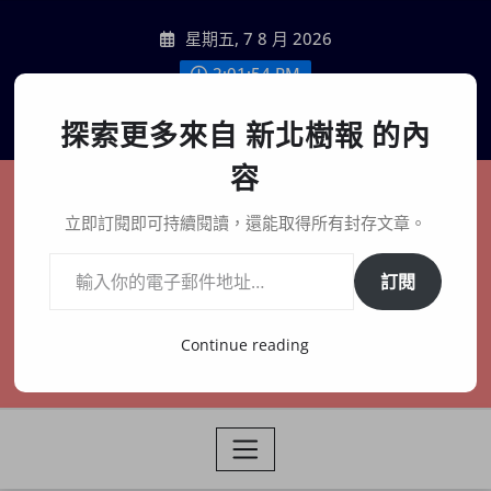
Skip
星期五, 7 8 月 2026
to
content
2:01:55 PM
聯絡我們
探索更多來自 新北樹報 的內
容
新北樹報
立即訂閱即可持續閱讀，還能取得所有封存文章。
輸入你的電子郵件地址…
在地、記憶、連結、創生
訂閱
Continue reading