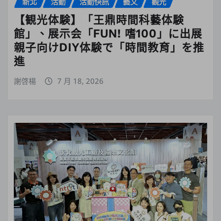
新北
活動
活動快訊
藝文
觀光
【観光体験】「王鼎時間科藝体験
館」、展示会「FUN! 嗜100」に出展
親子向けDIY体験で「時間教育」を推
進
謝啓楊
7 月 18, 2026