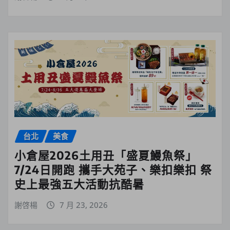
台北
美食
小倉屋2026土用丑「盛夏鰻魚祭」
7/24日開跑 攜手大苑子、樂扣樂扣 祭
史上最強五大活動抗酷暑
謝啓楊
7 月 23, 2026