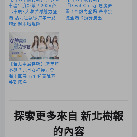
車壇年度鉅獻！2026台
「Devil Girls」惡魔舞
北車展3大啦啦隊魅力登
團 1/2熱力登場 帶來震
場 熱力狂歡從跨年一路
撼全場的勁舞演出
嗨到週末啦啦隊
【台北車展特輯】跨年嗨
不夠？元旦女神接力登
場！車展 1/1 迎賓陣容
美到驚呼
探索更多來自 新北樹報
的內容