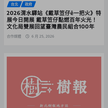
台北
政府
2026渭水驛站《戴草笠仔ê一把火》特
展今日開展 戴草笠仔點燃百年火光！
文化局雙展回望臺灣農民組合100年
合作媒體
6 月 25, 2026