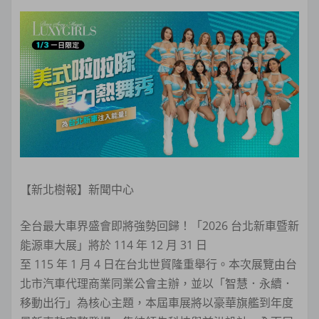
【新北樹報】新聞中心
全台最大車界盛會即將強勢回歸！「2026 台北新車暨新
能源車大展」將於 114 年 12 月 31 日
至 115 年 1 月 4 日在台北世貿隆重舉行。本次展覽由台
北市汽車代理商業同業公會主辦，並以「智慧．永續．
移動出行」為核心主題，本屆車展將以豪華旗艦到年度