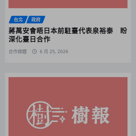
台北
政府
蔣萬安會晤日本前駐臺代表泉裕泰 盼
深化臺日合作
合作媒體
6 月 25, 2026