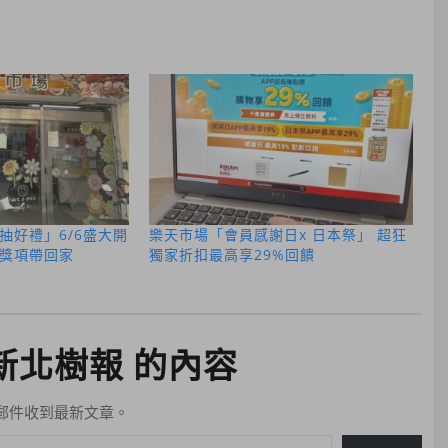
抽好禮」6/6盛大開
樂天市場「會員感謝日x 日本祭」 超狂
獎項帶回家
獨家折扣最高享29%回饋
新北樹報 的內容
郵件收到最新文章。