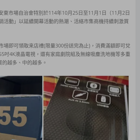
東市場自治會特別於114年10月25日至11月1日（11月2日
銷活動」以延續開幕活動的熱潮、活絡市集商機持續刺激買
場即可領取来店禮(限量300份送完為止)，消費滿額即可兌
5吋4K液晶電視，還有家庭劇院組及無線吸塵洗地機等多重
買的越多、中的越多。