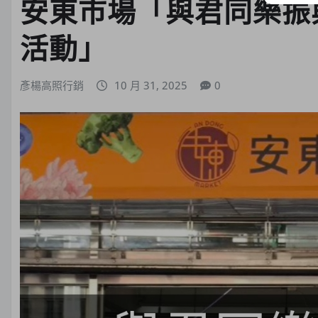
安東市場「與君同樂振
活動」
彥楊高照行銷
10 月 31, 2025
0