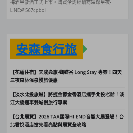
梅酒星漩酒正式上市。購買洽詢經銷商璀璨星夜-
LINE:@567cpboi
安森食行旅
【花蓮住宿】天成逸旅-蝴蝶谷 Long Stay 專案！四天
三夜森林溫泉慢旅優惠
【淡水北投旅遊】將捷金鬱金香酒店攜手北投老爺！淡
江大橋通車雙城慢旅行專案
【台北展覽】2026 TAA國際HI-END音響大展登場！台
北君悅酒店搶先看亮點與展覽全攻略