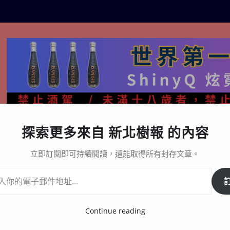
探索更多來自 新北樹報 的內容
生活百態
關於樹報
星漩酒哪裡買｜官方購買通路與L
立即訂閱即可持續閱讀，還能取得所有封存文章。
Continue reading