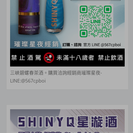
三峽碧螺春茶酒。購買洽詢經銷商璀璨星夜-
LINE:@567cpboi