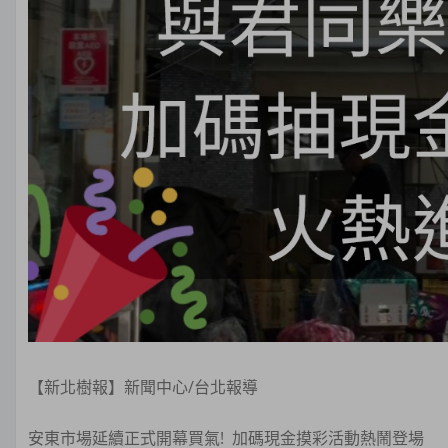
【新北樹報】新聞中心/台北報導
安東市場延續正式開幕買氣! 加碼現金摸彩活動熱鬧登場