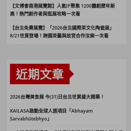
【文博會南港展覽館】人氣IP聚集 1200攤創歷年新
高！熱門創作者與逛展攻略一次看
【台北免費展覽】「2026台北國際茶文化陶瓷展」
8/21世貿登場！跨國茶藝與故宮合作汝窯一次看
近期文章
2026台灣美食展 今(31)日台北世貿盛大開幕！
KAILASA啟動全球人道項目「Abhayam
Sarvabhūtebhyo」