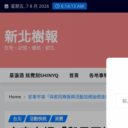
Skip
星期五, 7 8 月 2026
6:14:15 AM
to
content
新北樹報
在地、記憶、連結、創生
星漩酒 炫霓刻SHINYQ
首頁
各地事物
輸入你的電子郵件地址…
Home
安東市場「與君同樂振興活動加碼抽現金促銷活動」
台北
活動快訊
消費