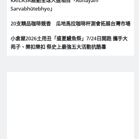
KAILASA啟動全球人道項目「Abhayam
Sarvabhūtebhyo」
20支精品咖啡競香 瓜地馬拉咖啡杯測會拓展台灣市場
小倉屋2026土用丑「盛夏鰻魚祭」7/24日開跑 攜手大
苑子、樂扣樂扣 祭史上最強五大活動抗酷暑