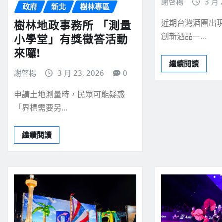
謝啓楊
3 月 
政府
新北
樹林專區
近期台灣酒圈出
樹林地政事務所 「測量
創新酒品—…
小學堂」有獎徵答活動
來囉!
繼續閱讀
謝啓楊
3 月 23, 2026
0
申請土地測量時，民眾可能疑惑
「界標需要另…
繼續閱讀