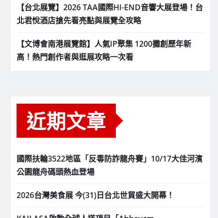
【台北展覽】2026 TAA國際HI-END音響大展登場！台
北君悅酒店搶先看亮點與展覽全攻略
【文博會南港展覽館】人氣IP聚集 1200攤創歷年新
高！熱門創作者與逛展攻略一次看
近期文章
國際扶輪3522地區「反毒防詐龍舟賽」10/17大佳河濱
公園龍舟碼頭熱血登場
2026台灣美食展 今(31)日台北世貿盛大開幕！