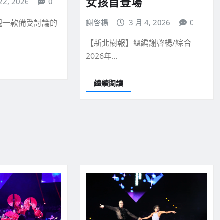
女孩首登場
22, 2026
0
謝啓楊
3 月 4, 2026
0
現一款備受討論的
【新北樹報】總編謝啓楊/綜合
2026年…
繼續閱讀