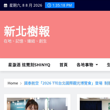
Skip
星期六, 8 8 月 2026
1:35:20 PM
to
content
新北樹報
在地、記憶、連結、創生
星漩酒 炫霓刻SHINYQ
首頁
各地事物
Home
國泰航空「2026 TTE台北國際觀光博覽會」登場 