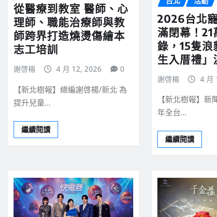
台北
活動
從醫療到教室 醫師、心
2026台北
理師、職能治療師與教
滿閉幕！2
師跨界打造燒燙傷繪本
錄，15隻
志工培訓
生入厝禮」
謝啓楊
4 月 12, 2026
0
謝啓楊
4 月 
【新北樹報】總編謝啓楊/新北 為
【新北樹報】新聞
提升兒童…
年全台…
繼續閱讀
繼續閱讀