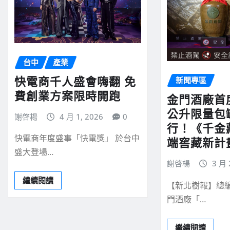
台中
產業
快電商千人盛會嗨翻 免
新聞專區
費創業方案限時開跑
金門酒廠首度
公升限量包
謝啓楊
4 月 1, 2026
0
行！《千金
快電商年度盛事「快電獎」 於台中
端窖藏新計
盛大登場…
謝啓楊
3 月 
繼續閱讀
【新北樹報】總編
門酒廠「…
繼續閱讀