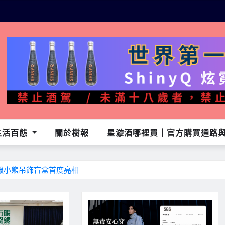
生活百態
關於樹報
星漩酒哪裡買｜官方購買通路與L
制服小熊吊飾盲盒首度亮相