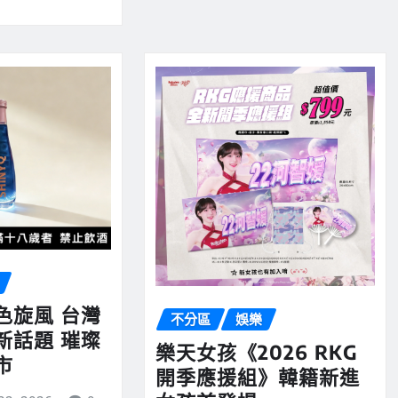
色旋風 台灣
不分區
娛樂
新話題 璀璨
樂天女孩《2026 RKG
市
開季應援組》韓籍新進