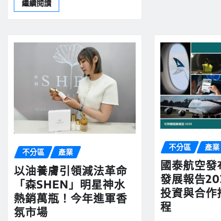
繼續閱讀
不分區
產業
不分區
產業
國泰航空發
以油養膚引領減法革命
發展報告20
「森SHEN」明星神水
投資與合作
熱銷萬瓶！今年進軍香
程
氛市場