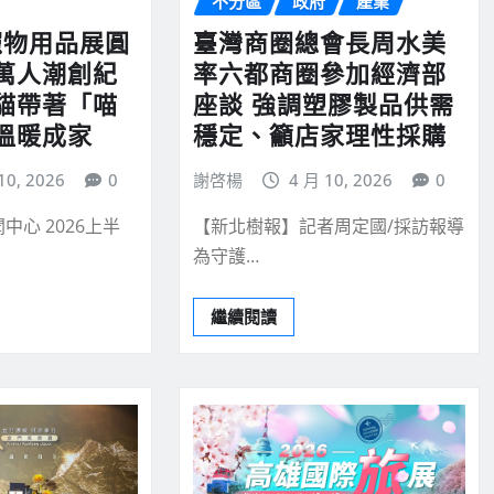
不分區
政府
產業
寵物用品展圓
臺灣商圈總會長周水美
1萬人潮創紀
率六都商圈參加經濟部
浪貓帶著「喵
座談 強調塑膠製品供需
溫暖成家
穩定、籲店家理性採購
10, 2026
0
謝啓楊
4 月 10, 2026
0
中心 2026上半
【新北樹報】記者周定國/採訪報導
為守護…
繼續閱讀