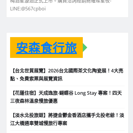
梅酒星漩酒正式上市。購買洽詢經銷商璀璨星夜-
LINE:@567cpboi
安森食行旅
【台北世貿展覽】2026台北國際茶文化陶瓷展！4大亮
點、免費索票與展覽資訊
【花蓮住宿】天成逸旅-蝴蝶谷 Long Stay 專案！四天
三夜森林溫泉慢旅優惠
【淡水北投旅遊】將捷金鬱金香酒店攜手北投老爺！淡
江大橋通車雙城慢旅行專案