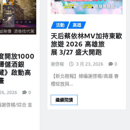
活動
高雄
天后蔡依林MV加持東歐
旅遊 2026 高雄旅
展 3/27 盛大開跑
開放1000
罈儲酒銀
謝啓楊
3 月 23, 2026
0
藏》啟動高
【新北樹報】總編謝啓楊/高雄 春
畫
櫻綻放與…
26, 2026
0
繼續閱讀
謝啓楊/綜合 金