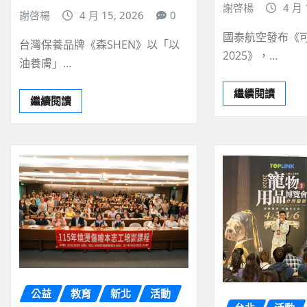
謝啓楊
4 月 
謝啓楊
4 月 15, 2026
0
國泰航空發布《
台灣保養品牌《森SHEN》以「以
2025》，…
油養膚」…
繼續閱讀
繼續閱讀
公益
教育
新北
活動