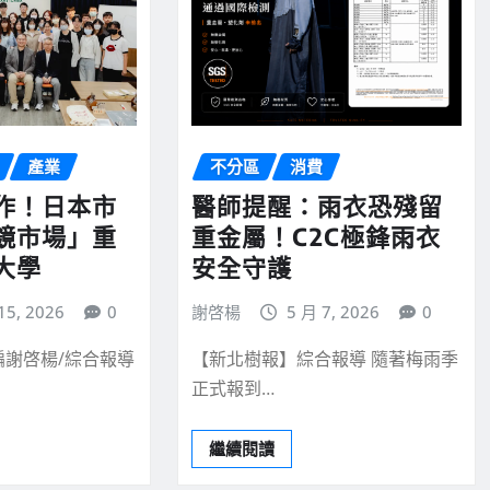
產業
不分區
消費
作！日本市
醫師提醒：雨衣恐殘留
鏡市場」重
重金屬！C2C極鋒雨衣
大學
安全守護
15, 2026
0
謝啓楊
5 月 7, 2026
0
編謝啓楊/綜合報導
【新北樹報】綜合報導 隨著梅雨季
正式報到…
繼續閱讀