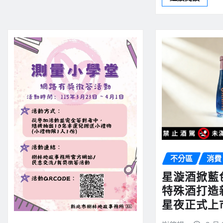
不分區
消費
星漩酒掀藍
特殊酒打造
星夜正式上