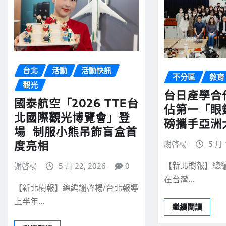
台北
活動
活動快訊
不分區
教育
觀光
台日產學合
國泰航空「2026 TTE台
佔第一「眼
北國際觀光博覽會」登
磅攜手亞洲
場 制服小熊吊飾盲盒首
度亮相
謝啓楊
5 月 
【新北樹報】總
謝啓楊
5 月 22, 2026
0
在台灣…
【新北樹報】總編謝啓楊/台北報導
上半年…
繼續閱讀