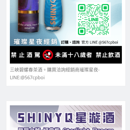
三峽碧螺春茶酒。購買洽詢經銷商璀璨星夜-
LINE:@567cpboi