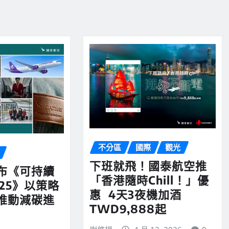
不分區
國際
觀光
下班就飛！國泰航空推
布《可持續
「香港隨時Chill！」優
25》以策略
惠 4天3夜機加酒
推動減碳進
TWD9,888起