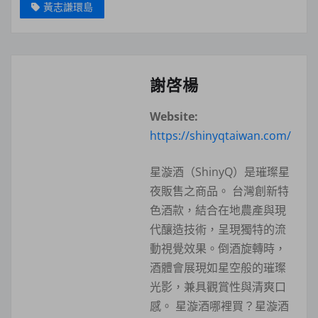
黃志謙環島
謝啓楊
Website:
https://shinyqtaiwan.com/
星漩酒（ShinyQ）是璀璨星
夜販售之商品。 台灣創新特
色酒款，結合在地農產與現
代釀造技術，呈現獨特的流
動視覺效果。倒酒旋轉時，
酒體會展現如星空般的璀璨
光影，兼具觀賞性與清爽口
感。 星漩酒哪裡買？星漩酒