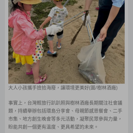
大人小孩攜手撿拾海廢，讓環境更美好(圖/樹林酒廠)
事實上，台灣輕旅行趴趴照與樹林酒廠長期關注社會議
題，持續舉辦包括環島分享會、母親節感恩餐會、二手
市集、地方創生晚會等多元活動，凝聚民眾參與力量，
盼能共創一個更有溫度、更具希望的未來。