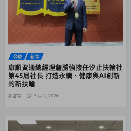
公益
新北
康順資通總經理詹勝強接任汐止扶輪社
第45屆社長 打造永續、健康與AI創新
的新扶輪
謝啓楊
7 月 2, 2026