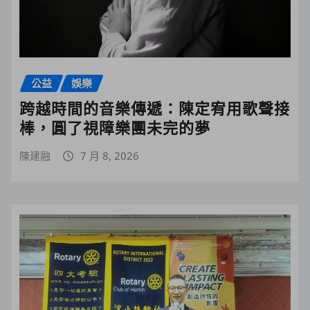
公益
娛樂
跨越時間的音樂傳遞：陳定宥用歌聲接
棒，圓了視障樂團未完的夢
陳建融
7 月 8, 2026