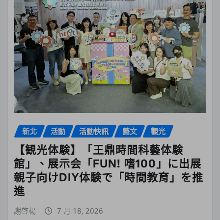
新北
活動
活動快訊
藝文
觀光
【観光体験】「王鼎時間科藝体験
館」、展示会「FUN! 嗜100」に出展
親子向けDIY体験で「時間教育」を推
進
謝啓楊
7 月 18, 2026