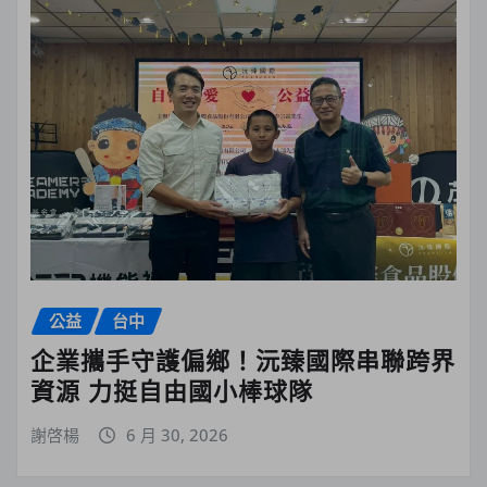
公益
台中
企業攜手守護偏鄉！沅臻國際串聯跨界
資源 力挺自由國小棒球隊
謝啓楊
6 月 30, 2026