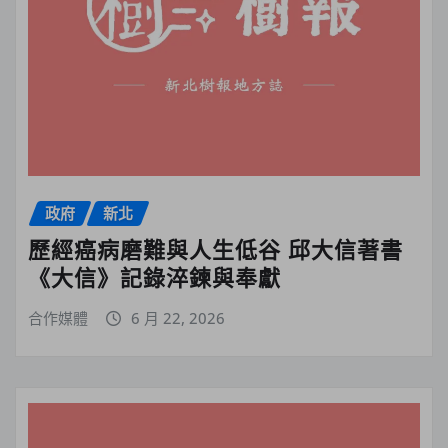
政府
新北
歷經癌病磨難與人生低谷 邱大信著書
《大信》記錄淬鍊與奉獻
合作媒體
6 月 22, 2026