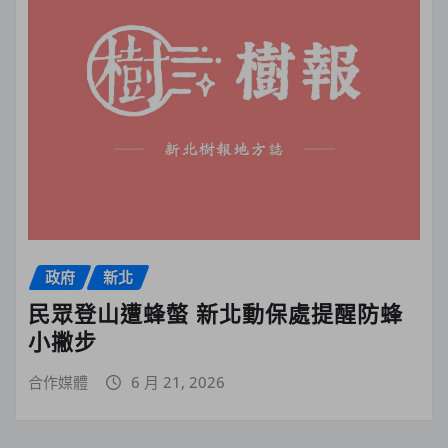
政府
新北
民眾登山遭蜂螫 新北動保處提醒防蜂
小撇步
合作媒體
6 月 21, 2026