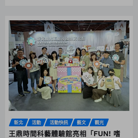
新北
活動
活動快訊
藝文
觀光
王鼎時間科藝體驗館亮相「FUN! 嗜