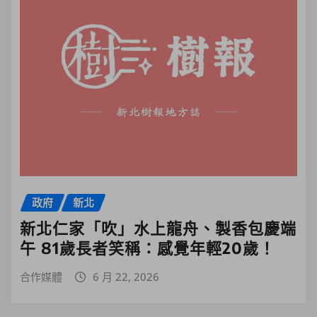
政府
新北
新北仁家「吹」水上龍舟、製香包慶端
午 81歲長者笑稱：感覺年輕20歲！
合作媒體
6 月 22, 2026