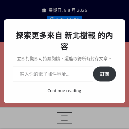
Skip
星期日, 9 8 月 2026
to
content
3:26:49 PM
聯絡我們
探索更多來自 新北樹報 的內
容
新北樹報
立即訂閱即可持續閱讀，還能取得所有封存文章。
輸入你的電子郵件地址…
在地、記憶、連結、創生
訂閱
Continue reading