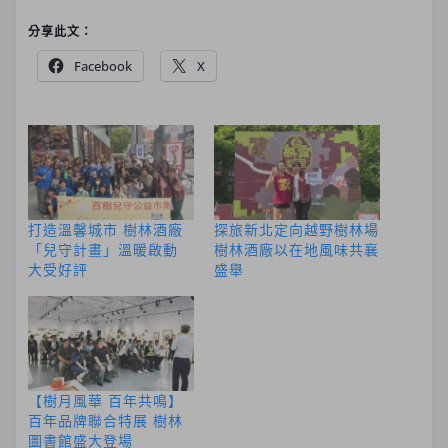
分享此文：
Facebook
X
打造溫馨城市 樹林酒廠
探旅新北定向越野樹林場
「兒守計畫」溫暖啟動
樹林酒廠以在地風味共襄
大受好評
盛舉
【樹月風華 百年共鳴】
百年品牌聯合特展 樹林
圖書館盛大登場