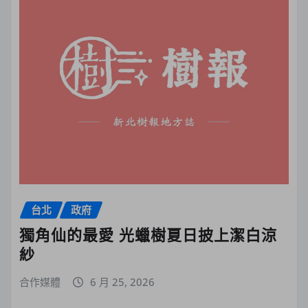
台北
政府
獨角仙的最愛 光蠟樹夏日披上潔白涼
紗
合作媒體
6 月 25, 2026