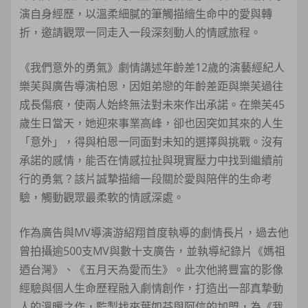
演自身經歷，以溫柔細膩的筆觸描繪生命中的愛與轉
折，邀請觀眾一同走入一段深刻動人的情感旅程。
《我們意外的勇氣》劇情講述年齡差12歲的演藝經紀人
樂芙與廣告導演柏恩，因姐弟戀的年齡差距與樂芙過往
成長傷痕，使兩人始終無法對未來作出承諾。在樂芙45
歲生日當天，她迎來事業高峰，卻也因突如其來的人生
「意外」，得與柏恩一同面對未知的選擇與挑戰。沒有
承諾的感情，能否在情感拉扯與現實壓力中找到繼續前
行的勇氣？該片誠摯描繪一段關於愛與陪伴的生命考
驗，觸動觀眾最柔軟的情感深處。
作為廣告與MV導演游紹翔首度執導的劇情長片，過去他
曾拍攝逾500支MV與數十支廣告，並執導紀錄片《媽祖
迺台灣》、《五月天為愛而生》。此次他將豐富的影像
經驗與個人生命歷程融入劇情創作，打造出一部真摯動
人的溫暖之作，監製找來葉如芬與阿信的加盟，為《我