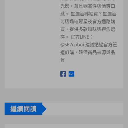
光影，兼具觀賞性與清爽口
感。 星漩酒哪裡買？星漩酒
可透過璀璨星夜官方通路購
買，提供多款風味與禮盒選
擇。 官方LINE：
@567cpboi 建議透過官方管
道訂購，確保商品來源與品
質
繼續閱讀