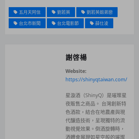
五月天阿信
劉若英
劉若英姐弟戀
台北市新聞
台北電影節
薛仕凌
謝啓楊
Website:
https://shinyqtaiwan.com/
星漩酒（ShinyQ）是璀璨星
夜販售之商品。 台灣創新特
色酒款，結合在地農產與現
代釀造技術，呈現獨特的流
動視覺效果。倒酒旋轉時，
酒體會展現如星空般的璀璨