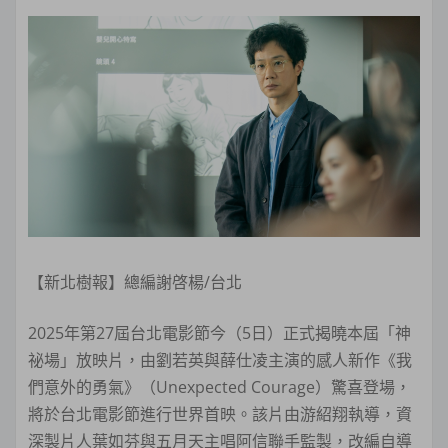
【新北樹報】總編謝啓楊/台北
2025年第27屆台北電影節今（5日）正式揭曉本屆「神
祕場」放映片，由劉若英與薛仕凌主演的感人新作《我
們意外的勇氣》（Unexpected Courage）驚喜登場，
將於台北電影節進行世界首映。該片由游紹翔執導，資
深製片人葉如芬與五月天主唱阿信聯手監製，改編自導