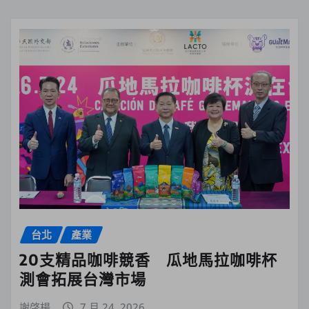
台北
產業
20支精品咖啡競香 瓜地馬拉咖啡杯
測會拓展台灣市場
謝啓楊
7 月 24, 2026