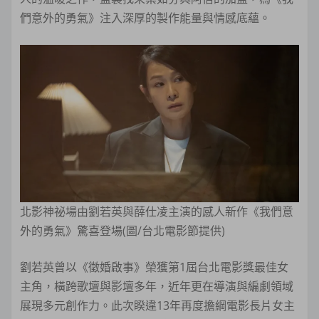
們意外的勇氣》注入深厚的製作能量與情感底蘊。
北影神祕場由劉若英與薛仕凌主演的感人新作《我們意
外的勇氣》驚喜登場(圖/台北電影節提供)
劉若英曾以《徵婚啟事》榮獲第1屆台北電影獎最佳女
主角，橫跨歌壇與影壇多年，近年更在導演與編劇領域
展現多元創作力。此次睽違13年再度擔綱電影長片女主