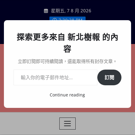
Skip
星期五, 7 8 月 2026
to
content
7:30:29 PM
聯絡我們
探索更多來自 新北樹報 的內
容
新北樹報
立即訂閱即可持續閱讀，還能取得所有封存文章。
輸入你的電子郵件地址…
在地、記憶、連結、創生
訂閱
Continue reading