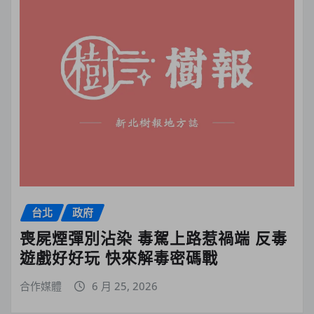
台北
政府
喪屍煙彈別沾染 毒駕上路惹禍端 反毒
遊戲好好玩 快來解毒密碼戰
合作媒體
6 月 25, 2026