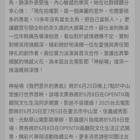
角，飾演外表堅強、內心敏感的樂芙。她在社群媒體分
享心情：「現在拍電影，是一個美麗的意外，也需要很
多的勇氣。10多年沒有當女主角，把自己當新人。」更
讓觀眾引頸企盼奶茶久違的大銀幕之作。薛仕凌則飾演
一位年輕廣告導演柏恩，看似對於感情猶豫不定、實則
對樂芙用情頗深，精彩微妙地演繹一位在愛情與責任間
掙扎的創作者。兩位實力派演員首次合作，激盪出真摯
細膩的情感火花，為本屆台北電影節「神秘場」增添一
抹溫暖與深情！
神祕場《我們意外的勇氣》將於6月25日晚上7點於中山
堂進行世界首映，該場次票券將於6月8日在OPENTIX兩
廳院文化生活同步開賣，影迷不容錯過！2025台北電影
節將於6月20日至7月5日在臺北市中山堂、信義威秀影
城、光點華山電影館舉辦，影展選片指南將於6月8日登
場、票券將於6月8日在OPENTIX兩廳院文化生活正式開
賣，精彩片單與活動陸續公布，更多消息請密切關注台