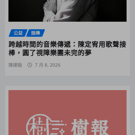
公益
娛樂
跨越時間的音樂傳遞：陳定宥用歌聲接
棒，圓了視障樂團未完的夢
陳建融
7 月 8, 2026