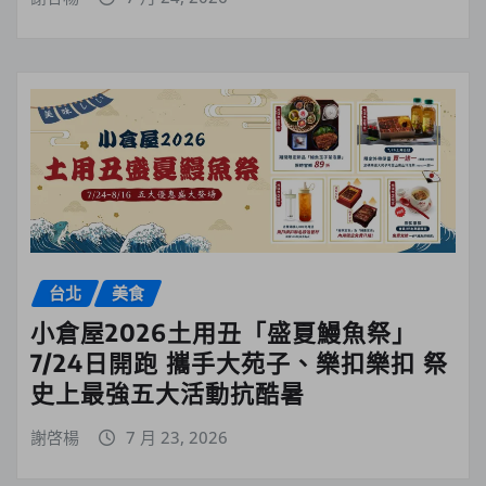
台北
美食
小倉屋2026土用丑「盛夏鰻魚祭」
7/24日開跑 攜手大苑子、樂扣樂扣 祭
史上最強五大活動抗酷暑
謝啓楊
7 月 23, 2026