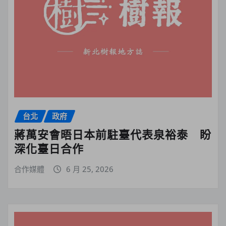
台北
政府
蔣萬安會晤日本前駐臺代表泉裕泰 盼
深化臺日合作
合作媒體
6 月 25, 2026