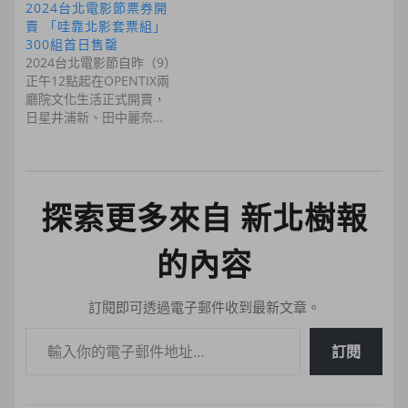
2024台北電影節票券開
賣 「哇靠北影套票組」
300組首日售罄
2024台北電影節自昨（9）
正午12點起在OPENTIX兩
廳院文化生活正式開賣，
日星井浦新、田中麗奈…
探索更多來自 新北樹報
的內容
訂閱即可透過電子郵件收到最新文章。
輸入你的電子郵件地址…
訂閱