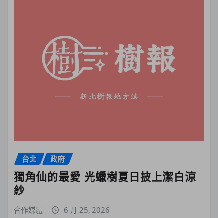
台北
政府
獨角仙的最愛 光蠟樹夏日披上潔白涼
紗
合作媒體
6 月 25, 2026