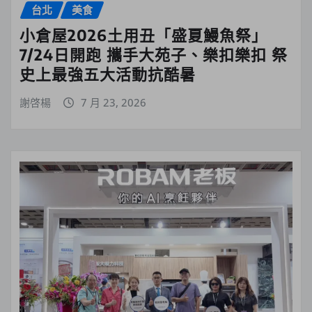
台北
美食
小倉屋2026土用丑「盛夏鰻魚祭」
7/24日開跑 攜手大苑子、樂扣樂扣 祭
史上最強五大活動抗酷暑
謝啓楊
7 月 23, 2026