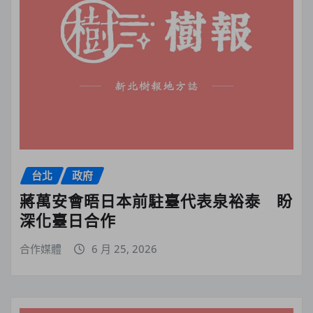
台北
政府
蔣萬安會晤日本前駐臺代表泉裕泰 盼
深化臺日合作
合作媒體
6 月 25, 2026