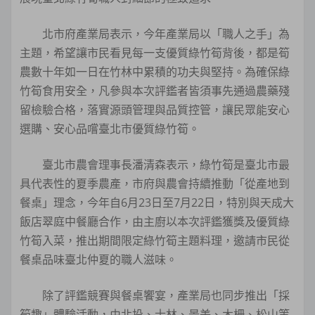
北市府產業局表示，今年產業局以「職人之手」為
主題，希望讓市民看見每一支優質綠竹筍背後，都是筍
農數十年如一日在竹林中累積的功夫與堅持。為確保綠
竹筍食用安全，凡參與本次評鑑者皆須事先通過農藥殘
留檢驗合格，落實源頭管理與品質控管，讓民眾能安心
選購、安心品嚐臺北市優質綠竹筍。
臺北市農會理事長潘清森表示，綠竹筍是臺北市最
具代表性的夏季農產，市府與農會持續推動「從產地到
餐桌」理念，今年自6月23日至7月22日，特別與天成大
飯店翠庭中餐廳合作，由主廚以本次評鑑獲獎及優質綠
竹筍入菜，推出期間限定綠竹筍主題料理，邀請市民從
餐桌品味臺北仲夏的職人滋味。
除了評鑑競賽與餐桌饗宴，產業局也同步推出「採
筍趣」體驗活動，由北投、士林、景美、木柵、松山等