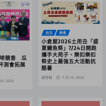
台北
美食
小倉屋2026土用丑「盛
夏鰻魚祭」7/24日開跑
攜手大苑子、樂扣樂扣
咖啡競香 瓜
祭史上最強五大活動抗
杯測會拓展
酷暑
謝啓楊
7 月 23, 2026
24, 2026