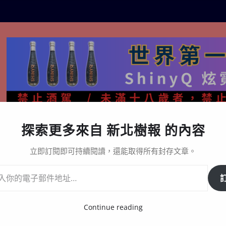
探索更多來自 新北樹報 的內容
生活百態
關於樹報
星漩酒哪裡買｜官方購買通路與L
立即訂閱即可持續閱讀，還能取得所有封存文章。
造正式啟動輔導系列課程即日起開放報名
Continue reading