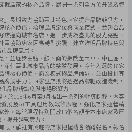
發掘店家的核心品牌，展開一系列全方位升級及轉
。
來」長期致力協助臺北特色店家提升品牌競爭力，
牌核心價值，梳理品牌定位與商業模式，並整合品
好店邁向城市名店，進一步成為臺北的觀光亮點。
計畫協助店家因應轉型挑戰，建立鮮明品牌特色與
城市品牌風景。
應，並逐步由點、線、面的擴散至萬華、中正區，
，深化臺北城市品牌的整體發展。今年入選的10家
品牌核心價值、商業模式與品牌論述，並由設計專
品牌競爭力；14家型店則將透過品牌輕改造機制，
強化品牌辨識度與市場影響力。
，於115年6月至9月推出一系列的輔導課程，內容
續發展及AI工具運用教戰等課程，強化店家運營績
家外，每堂課程特別開放15個名額予本市店家及歷
勢、提升經營實力。
名額有限，歡迎有興趣的店家把握機會踴躍報名。報名