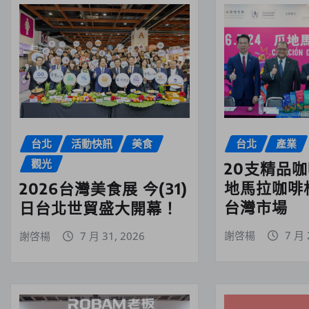
台北
活動快訊
美食
台北
產業
觀光
20支精品
地馬拉咖啡
2026台灣美食展 今(31)
台灣市場
日台北世貿盛大開幕！
謝啓楊
7 月 
謝啓楊
7 月 31, 2026