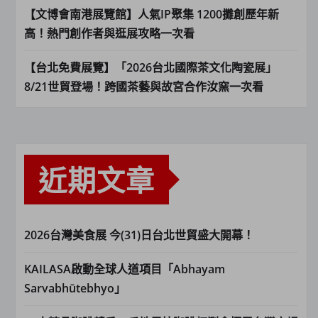
【文博會南港展覽館】人氣IP聚集 1200攤創歷年新
高！熱門創作者與逛展攻略一次看
【台北免費展覽】「2026台北國際茶文化陶瓷展」
8/21世貿登場！跨國茶藝與故宮合作汝窯一次看
近期文章
2026台灣美食展 今(31)日台北世貿盛大開幕！
KAILASA啟動全球人道項目「Abhayam
Sarvabhūtebhyo」