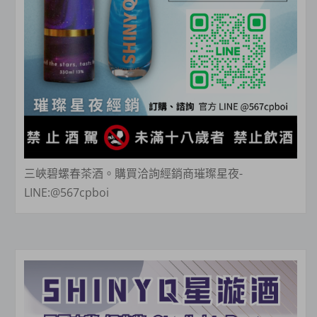
三峽碧螺春茶酒。購買洽詢經銷商璀璨星夜-
LINE:@567cpboi