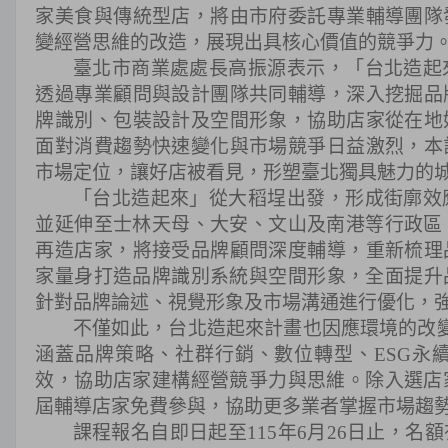
家美食與傳統型店，將由市府委託專業輔導團隊
變經營思維的改造，展現出具核心價值的競爭力
臺北市商業處處長高振源表示，「台北造起
透過專業顧問與設計團隊共同輔導，深入挖掘品
牌識別、包裝設計及空間形象，協助店家從在地
面對消費趨勢快速變化與市場競爭日益激烈，本
市場定位，讓好店被看見，形塑臺北獨具魅力的
「台北造起來」從大稻埕出發，形成街廓效
並延伸至士林天母、大安、文山及南港等行政區
再造店家，將接受品牌顧問深度輔導，重新梳理
家量身打造品牌識別系統與空間形象，全面提升
針對品牌論述、視覺形象及市場溝通進行優化，
不僅如此，台北造起來計畫也因應環境的改變
涵蓋品牌策略、社群行銷、數位轉型、ESG永
效，協助店家建構經營競爭力與思維。除入選店
屆輔導店家免費參與，協助更多業者掌握市場趨
課程報名自即日起至115年6月26日止，