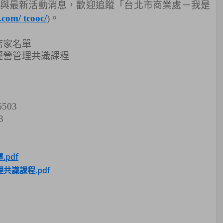
與最新活動消息，歡迎追蹤「台北市商業處－我是
.com/ tcooc/
)。
店家名單
經營管理共識課程
503
3
pdf
共識課程.pdf