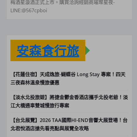
梅酒星漩酒正式上市。購買洽詢經銷商璀璨星夜-
LINE:@567cpboi
安森食行旅
【花蓮住宿】天成逸旅-蝴蝶谷 Long Stay 專案！四天
三夜森林溫泉慢旅優惠
【淡水北投旅遊】將捷金鬱金香酒店攜手北投老爺！淡
江大橋通車雙城慢旅行專案
【台北展覽】2026 TAA國際HI-END音響大展登場！台
北君悅酒店搶先看亮點與展覽全攻略