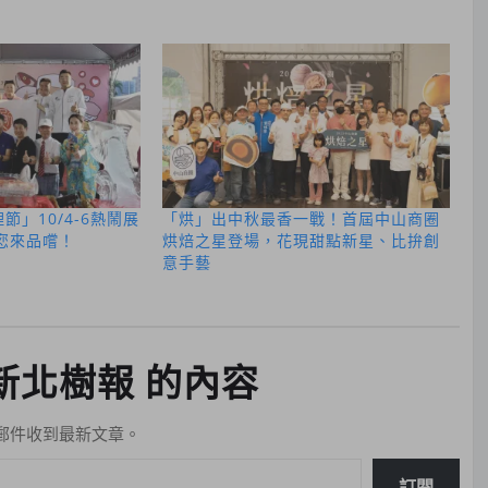
節」10/4-6熱鬧展
「烘」出中秋最香一戰！首屆中山商圈
邀您來品嚐！
烘焙之星登場，花現甜點新星、比拚創
意手藝
新北樹報 的內容
郵件收到最新文章。
訂閱