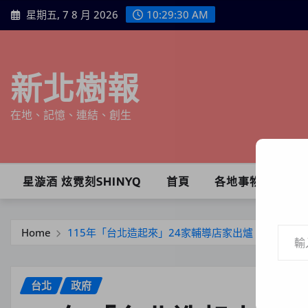
Skip
星期五, 7 8 月 2026
10:29:32 AM
to
content
新北樹報
在地、記憶、連結、創生
星漩酒 炫霓刻SHINYQ
首頁
各地事物
輸入你的電子郵件地址…
Home
115年「台北造起來」24家輔導店家出爐，品牌再
台北
政府