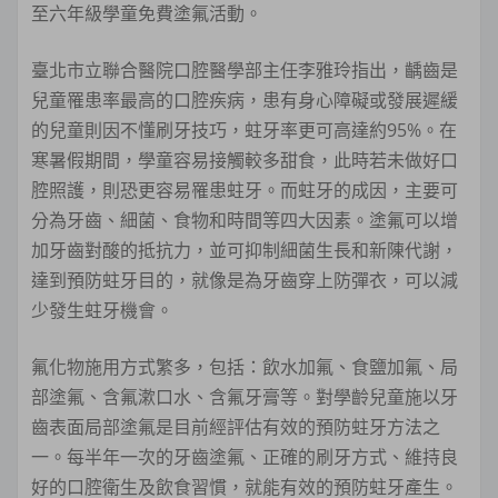
至六年級學童免費塗氟活動。
臺北市立聯合醫院口腔醫學部主任李雅玲指出，齲齒是
兒童罹患率最高的口腔疾病，患有身心障礙或發展遲緩
的兒童則因不懂刷牙技巧，蛀牙率更可高達約95%。在
寒暑假期間，學童容易接觸較多甜食，此時若未做好口
腔照護，則恐更容易罹患蛀牙。而蛀牙的成因，主要可
分為牙齒、細菌、食物和時間等四大因素。塗氟可以增
加牙齒對酸的抵抗力，並可抑制細菌生長和新陳代謝，
達到預防蛀牙目的，就像是為牙齒穿上防彈衣，可以減
少發生蛀牙機會。
氟化物施用方式繁多，包括：飲水加氟、食鹽加氟、局
部塗氟、含氟漱口水、含氟牙膏等。對學齡兒童施以牙
齒表面局部塗氟是目前經評估有效的預防蛀牙方法之
一。每半年一次的牙齒塗氟、正確的刷牙方式、維持良
好的口腔衛生及飲食習慣，就能有效的預防蛀牙產生。