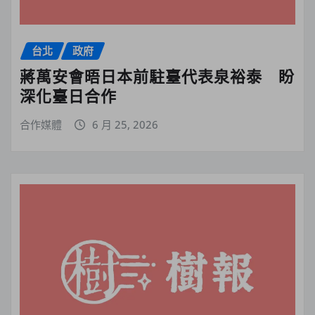
台北
政府
蔣萬安會晤日本前駐臺代表泉裕泰 盼
深化臺日合作
合作媒體
6 月 25, 2026