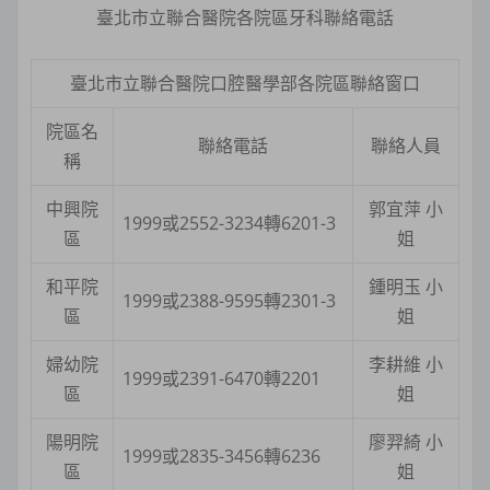
臺北市立聯合醫院各院區牙科聯絡電話
臺北市立聯合醫院口腔醫學部各院區聯絡窗口
院區名
聯絡電話
聯絡人員
稱
中興院
郭宜萍 小
1999或2552-3234轉6201-3
區
姐
和平院
鍾明玉 小
1999或2388-9595轉2301-3
區
姐
婦幼院
李耕維 小
1999或2391-6470轉2201
區
姐
陽明院
廖羿綺 小
1999或2835-3456轉6236
區
姐