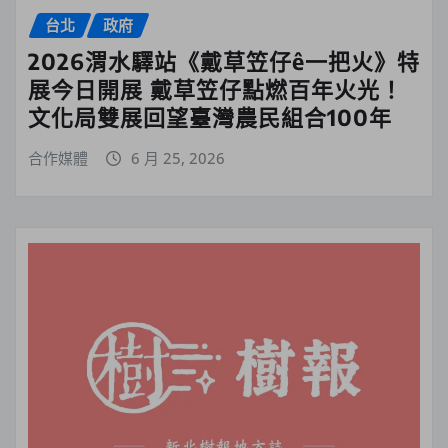
台北
政府
2026渭水驛站《戴草笠仔ê一把火》特
展今日開展 戴草笠仔點燃百年火光！
文化局雙展回望臺灣農民組合100年
合作媒體
6 月 25, 2026