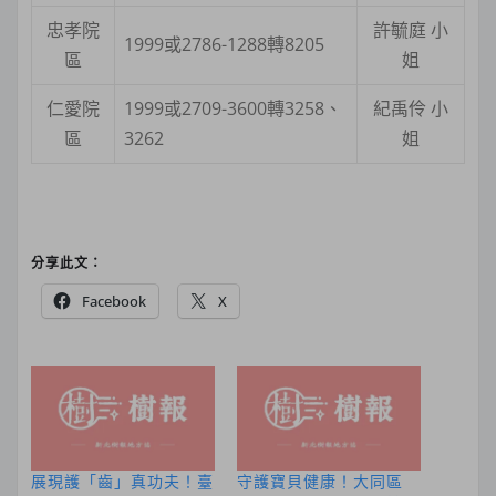
忠孝院
許毓庭 小
1999或2786-1288轉8205
區
姐
仁愛院
1999或2709-3600轉3258、
紀禹伶 小
區
3262
姐
分享此文：
Facebook
X
展現護「齒」真功夫！臺
守護寶貝健康！大同區