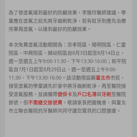
為了使塗氟達到最好的防齲效果，李雅玲醫師建議，學
童應在塗氟之前先將牙齒刷乾淨，若有蛀牙則應先治療
完畢再塗氟，以達到最好的防齲效果。
本次免費塗氟活動期間為：忠孝院區、陽明院區、仁愛
院區、中興院區、婦幼院區自8月3日起至8月14日止，
週一至週五上午9:00-11:30、下午13:30-16:00；和平院
區自7月1日起至8月29日止，週一至週五上午9:00-
11:30、下午13:30-16:00。該活動限設籍
臺北市
市民，
接受塗氟的學童請先於家中將牙齒刷乾淨，再至醫院接
受塗氟服務，並請攜帶
健保卡
及
戶口名簿
與
牙刷
至醫院
掛號，但
不需繳交掛號費
，敬請家長把握機會，與臺北
市立聯合醫院的牙醫師共同守護您寶貝的口腔健康。