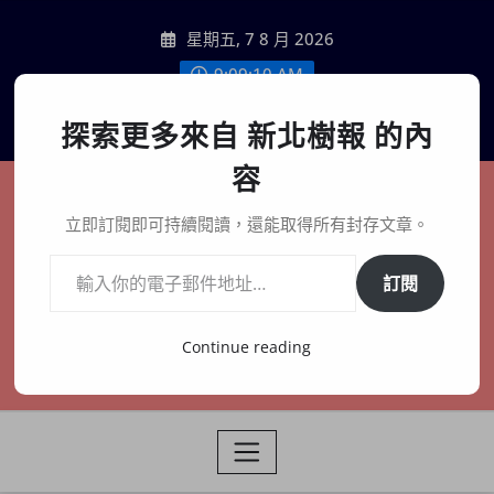
Skip
星期五, 7 8 月 2026
to
content
9:09:12 AM
聯絡我們
探索更多來自 新北樹報 的內
容
新北樹報
立即訂閱即可持續閱讀，還能取得所有封存文章。
輸入你的電子郵件地址…
在地、記憶、連結、創生
訂閱
Continue reading