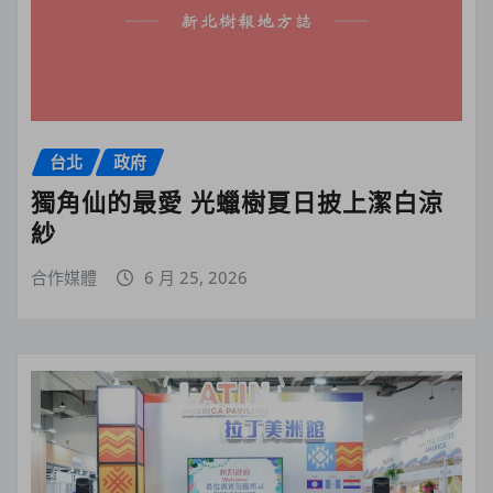
台北
政府
獨角仙的最愛 光蠟樹夏日披上潔白涼
紗
合作媒體
6 月 25, 2026