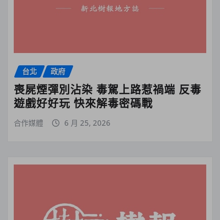
台北
政府
喪屍煙彈別沾染 毒駕上路惹禍端 反毒
遊戲好好玩 快來解毒密碼戰
合作媒體
6 月 25, 2026