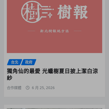
台北
政府
獨角仙的最愛 光蠟樹夏日披上潔白涼
紗
合作媒體
6 月 25, 2026