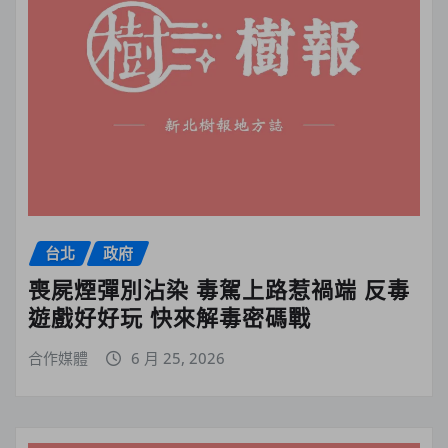
台北
政府
喪屍煙彈別沾染 毒駕上路惹禍端 反毒
遊戲好好玩 快來解毒密碼戰
合作媒體
6 月 25, 2026