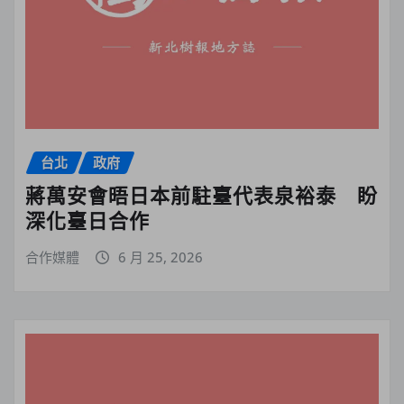
台北
政府
蔣萬安會晤日本前駐臺代表泉裕泰 盼
深化臺日合作
合作媒體
6 月 25, 2026