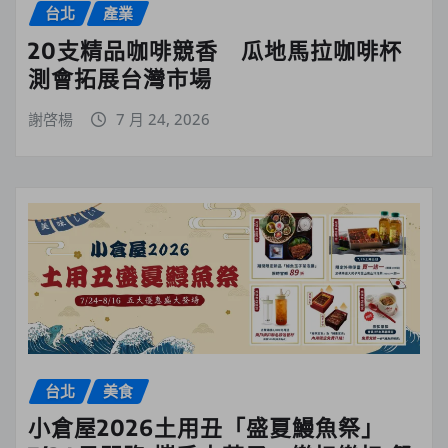
台北
產業
20支精品咖啡競香 瓜地馬拉咖啡杯
測會拓展台灣市場
謝啓楊
7 月 24, 2026
台北
美食
小倉屋2026土用丑「盛夏鰻魚祭」