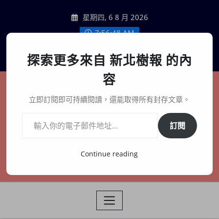
Skip
星期四, 6 8 月 2026
to
content
7:56:49 AM
聯絡我們
探索更多來自 新北樹報 的內
容
新北樹報
立即訂閱即可持續閱讀，還能取得所有封存文章。
輸入你的電子郵件地址…
在地、記憶、連結、創生
訂閱
Continue reading