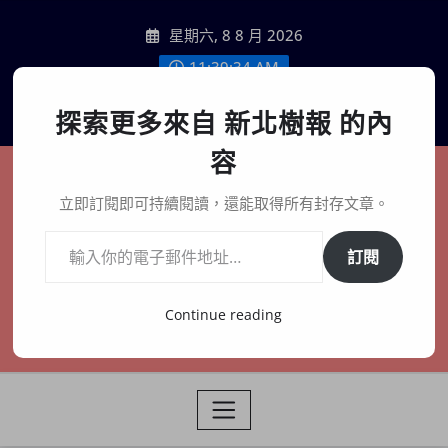
Skip
星期六, 8 8 月 2026
to
content
11:39:35 AM
聯絡我們
探索更多來自 新北樹報 的內
容
新北樹報
立即訂閱即可持續閱讀，還能取得所有封存文章。
輸入你的電子郵件地址…
在地、記憶、連結、創生
訂閱
Continue reading