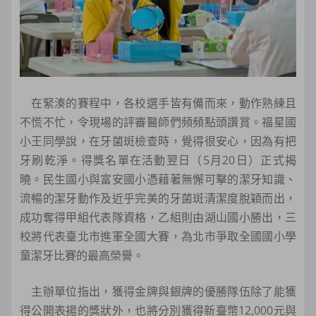
在緊湊的賽程中，各校選手皆有備而來，動作熟練且
不慌不忙，令現場的評審醫師們頻頻點頭讚賞。福星國
小王同學說，在牙菌斑檢查時，覺得很安心，因為有把
牙刷乾淨。得獎名單在活動翌日（5月20日）正式揭
曉。民生國小與富安國小憑藉著無懈可擊的潔牙知識、
流暢的潔牙動作及近乎完美的牙菌斑清潔度脫穎而出，
成功奪得甲組代表隊資格，乙組則由湖山國小勝出，三
校將代表臺北市進軍全國大賽，為北市爭取全國國小學
童潔牙比賽的最高榮譽。
主辦單位指出，獲得金牌與銀牌的優勝隊伍除了能獲
得公開表揚的獎狀外，也將分別獲得新臺幣12,000元與