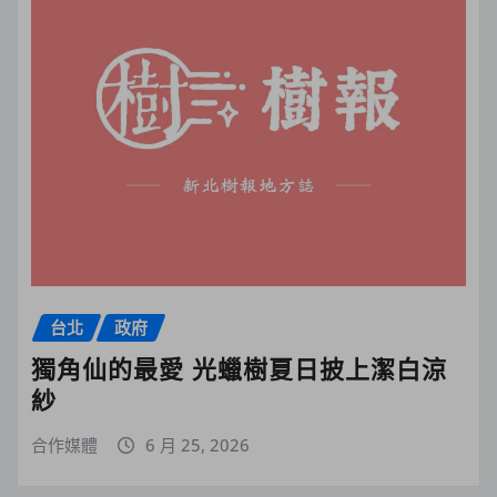
台北
政府
獨角仙的最愛 光蠟樹夏日披上潔白涼
紗
合作媒體
6 月 25, 2026