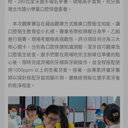
校、280位潔牙選手報名參賽，現場高手雲集，充分展
現北市國小學童口腔保健素養。
本次觀摩賽旨在藉由觀摩方式推廣口腔衛生知能，讓
口腔衛生教育從小扎根。賽事依學校規模分為甲、乙組
進行競賽。現場考驗極具挑戰性，評分項目共分為三大
核心關卡，分別為口腔保健知識測驗、潔牙技巧觀摩及
口腔衛生檢查。選手們需在現場吃完主辦單位準備的點
心後，限時完成流暢的牙線與牙刷操作，並全程搭配使
用1000ppm 以上的含氟牙膏。接著，由專業評審牙醫
師以探針搭配牙菌斑顯示劑，嚴格檢視每位選手潔牙後
的乾淨程度。