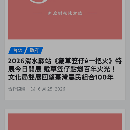
台北
政府
2026渭水驛站《戴草笠仔ê一把火》特
展今日開展 戴草笠仔點燃百年火光！
文化局雙展回望臺灣農民組合100年
合作媒體
6 月 25, 2026