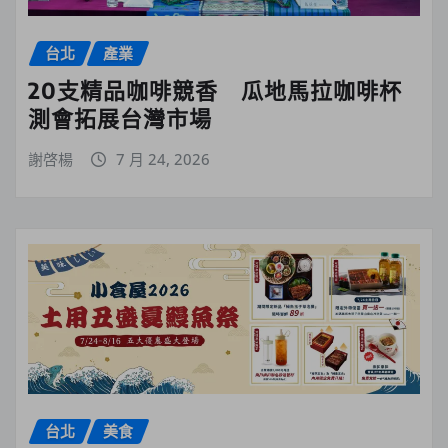
台北
產業
20支精品咖啡競香 瓜地馬拉咖啡杯
測會拓展台灣市場
謝啓楊
7 月 24, 2026
台北
美食