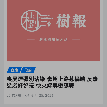
台北
政府
喪屍煙彈別沾染 毒駕上路惹禍端 反毒
遊戲好好玩 快來解毒密碼戰
合作媒體
6 月 25, 2026