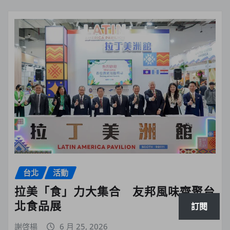
台北
活動
拉美「食」力大集合 友邦風味齊聚台
北食品展
訂閱
謝啓楊
6 月 25, 2026