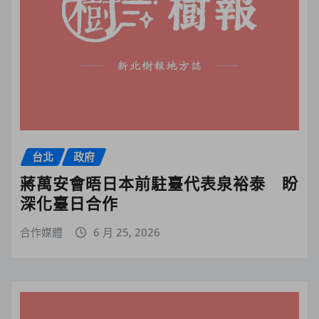
台北
政府
蔣萬安會晤日本前駐臺代表泉裕泰 盼
深化臺日合作
合作媒體
6 月 25, 2026