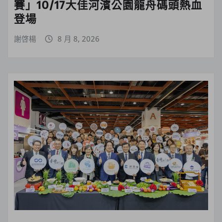
賽」10/17大佳河濱公園龍舟碼頭熱血
登場
謝啓楊
8 月 8, 2026