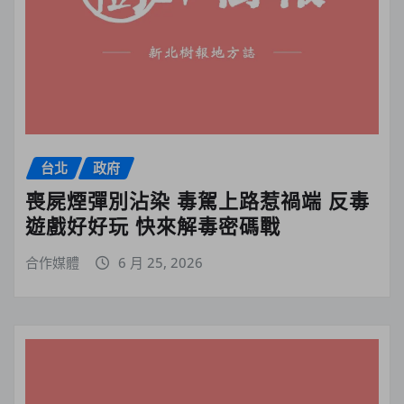
台北
政府
喪屍煙彈別沾染 毒駕上路惹禍端 反毒
遊戲好好玩 快來解毒密碼戰
合作媒體
6 月 25, 2026