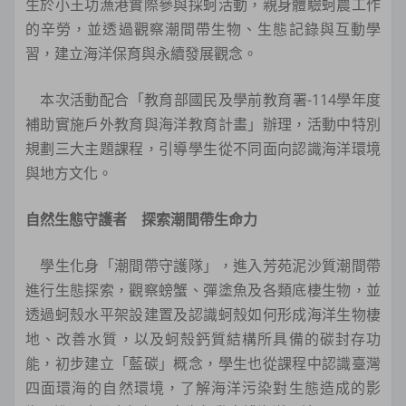
生於小王功漁港實際參與採蚵活動，親身體驗蚵農工作
的辛勞，並透過觀察潮間帶生物、生態記錄與互動學
習，建立海洋保育與永續發展觀念。
本次活動配合「教育部國民及學前教育署-114學年度
補助實施戶外教育與海洋教育計畫」辦理，活動中特別
規劃三大主題課程，引導學生從不同面向認識海洋環境
與地方文化。
自然生態守護者 探索潮間帶生命力
學生化身「潮間帶守護隊」，進入芳苑泥沙質潮間帶
進行生態探索，觀察螃蟹、彈塗魚及各類底棲生物，並
透過蚵殼水平架設建置及認識蚵殼如何形成海洋生物棲
地、改善水質，以及蚵殼鈣質結構所具備的碳封存功
能，初步建立「藍碳」概念，學生也從課程中認識臺灣
四面環海的自然環境，了解海洋污染對生態造成的影