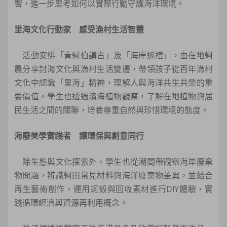
響，進一步思考如何以實際行動守護海洋環境。
里海文化行動家 感受漁村生活智慧
活動安排「青蚵伯講古」及「海岸巡禮」，由在地蚵
農分享討海文化與漁村生活變遷，帶領孩子從百年漁村
文化中認識「里海」精神，理解人與海洋共生共榮的重
要價值。學生也透過濱海植物觀察，了解在地植物與居
民生活之間的關聯，培養尊重自然與珍惜環境的態度。
海廢美學實踐者 讓環保與創意同行
除生態與文化探索外，學生也從潮間帶觀察海岸廢棄
物問題，辨識蚵田常見材料與海洋廢棄物差異，並結合
再生藝術創作，運用蚵殼與回收素材進行DIY體驗，實
踐循環經濟與資源再利用概念。