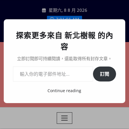
Skip
星期六, 8 8 月 2026
to
content
7:01:03 AM
聯絡我們
探索更多來自 新北樹報 的內
容
新北樹報
立即訂閱即可持續閱讀，還能取得所有封存文章。
輸入你的電子郵件地址…
在地、記憶、連結、創生
訂閱
Continue reading