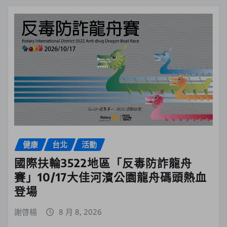
健康
台北
活動
國際扶輪3522地區「反毒防詐龍舟
賽」10/17大佳河濱公園龍舟碼頭熱血
登場
謝啓楊
8 月 8, 2026