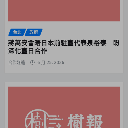
台北
政府
蔣萬安會晤日本前駐臺代表泉裕泰 盼
深化臺日合作
合作媒體
6 月 25, 2026