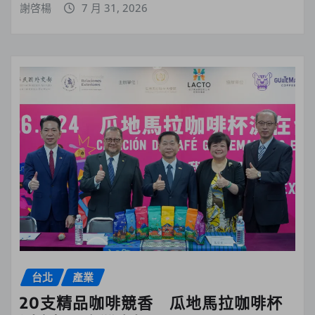
謝啓楊
7 月 31, 2026
台北
產業
20支精品咖啡競香 瓜地馬拉咖啡杯