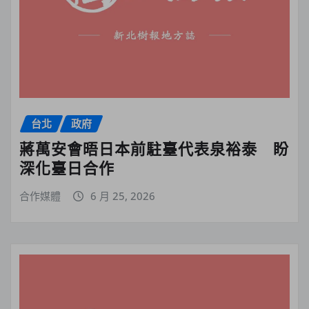
台北
政府
蔣萬安會晤日本前駐臺代表泉裕泰 盼
深化臺日合作
合作媒體
6 月 25, 2026