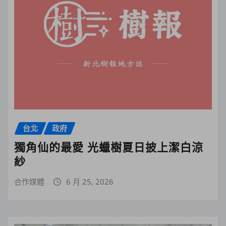
台北
政府
獨角仙的最愛 光蠟樹夏日披上潔白涼
紗
合作媒體
6 月 25, 2026