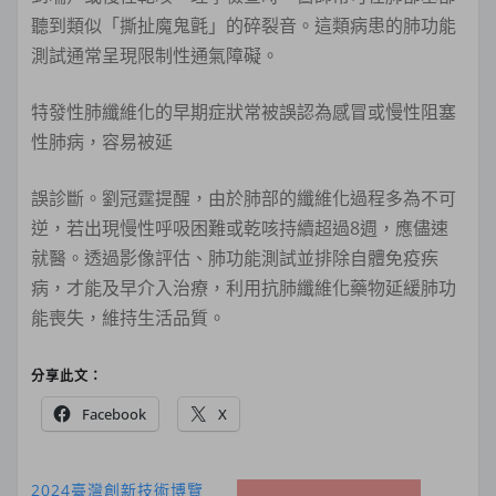
聽到類似「撕扯魔鬼氈」的碎裂音。這類病患的肺功能
測試通常呈現限制性通氣障礙。
特發性肺纖維化的早期症狀常被誤認為感冒或慢性阻塞
性肺病，容易被延
誤診斷。劉冠霆提醒，由於肺部的纖維化過程多為不可
逆，若出現慢性呼吸困難或乾咳持續超過8週，應儘速
就醫。透過影像評估、肺功能測試並排除自體免疫疾
病，才能及早介入治療，利用抗肺纖維化藥物延緩肺功
能喪失，維持生活品質。
分享此文：
Facebook
X
2024臺灣創新技術博覽