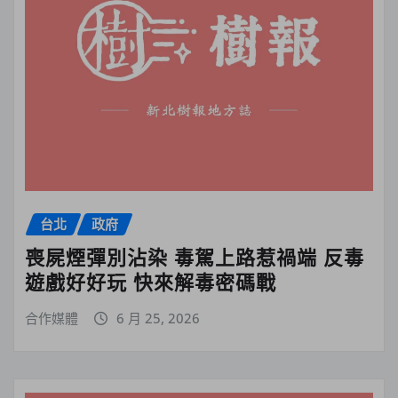
台北
政府
喪屍煙彈別沾染 毒駕上路惹禍端 反毒
遊戲好好玩 快來解毒密碼戰
合作媒體
6 月 25, 2026