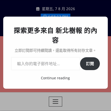
Skip
星期五, 7 8 月 2026
to
content
6:58:15 PM
聯絡我們
探索更多來自 新北樹報 的內
容
新北樹報
立即訂閱即可持續閱讀，還能取得所有封存文章。
輸入你的電子郵件地址…
在地、記憶、連結、創生
訂閱
Continue reading