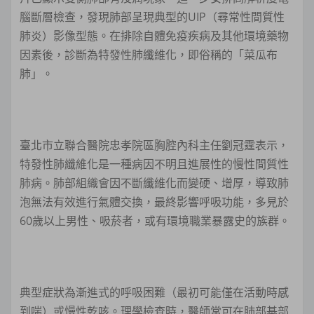
腦斷層檢查，發現肺部呈現典型的UIP（尋常性間質性
肺炎）影像型態。在排除自體免疫疾病及其他環境藥物
因素後，診斷為特發性肺纖維化，即俗稱的「菜瓜布
肺」。
臺北市立聯合醫院忠孝院區胸腔內科主任劉冠霆表示，
特發性肺纖維化是一種病因不明且進展性的慢性間質性
肺病。肺部組織會因不斷纖維化而變硬、增厚，導致肺
泡無法有效進行氣體交換，最終影響呼吸功能，多見於
60歲以上男性、吸菸者，或有環境職業暴露史的族群。
典型症狀為漸進式的呼吸困難（最初可能僅在活動時感
到喘）或慢性乾咳。理學檢查時，醫師常可在肺部基部