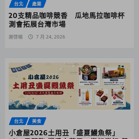
台北
產業
20支精品咖啡競香 瓜地馬拉咖啡杯
測會拓展台灣市場
謝啓楊
7 月 24, 2026
台北
美食
小倉屋2026土用丑「盛夏鰻魚祭」